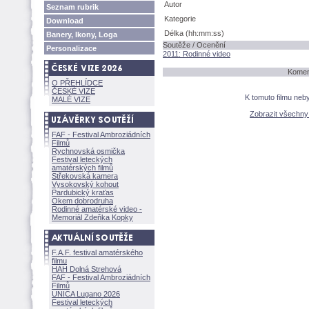
Autor
Seznam rubrik
Kategorie
Download
Délka (hh:mm:ss)
Banery, Ikony, Loga
Soutěže / Ocenění
Personalizace
2011: Rodinné video
Koment
O PŘEHLÍDCE
ČESKÉ VIZE
K tomuto filmu neb
MALÉ VIZE
Zobrazit všechn
FAF - Festival Ambroziádních
Filmů
Rychnovská osmička
Festival leteckých
amatérských filmů
Střekovská kamera
Vysokovský kohout
Pardubický kraťas
Okem dobrodruha
Rodinné amatérské video -
Memoriál Zdeňka Kopky
F.A.F. festival amatérského
filmu
HAH Dolná Strehov
FAF - Festival Ambroziádních
Filmů
UNICA Lugano 2026
Festival leteckých