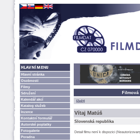
Hlavní stránka
Osobnosti
Filmy
Filmová 
Sdružení
Kalendář akcí
[Zpět]
Katalog služeb
Inzerce
Vítaj Matú
Kontaktní formulář
Slovenská republika
Autorské poplatky
Fotogalerie
Detail filmu není k dispozici (Neautorizova
Poradna