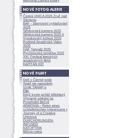
Memoriál Zdeňka Kopky
Česká UNICA 2026 Zruč nad
Sázavou
BAF - Slavnostní vyhlašování
2025
Střekovská kamera 2025
Střekovská kamera 2025 II
Vysokovský kohout 2025
Rodinné Amatérské Video
2025
HAF Tanvald 2025
Rychnovská osmička 2025
XXI. Festival leteckých
amatérských filmů
KAPITÁN KID
Deň v Čiernej vode
Snáď nie naposledy
Vznik TANAP-u
Ellie
Když kvete pcháč bělohlavý
Výtvarné setkání na
Prostřední Bečvě
ARMONÍA – Reise eines
schöpferisch
en Universums •
Journey of a Creative
Universe
DURCHDRUNGEN
·
INFUSED
KATOPTRIK
Běžná rutina