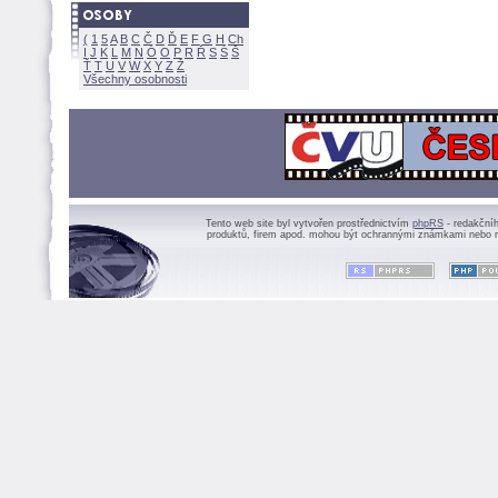
(
1
5
A
B
C
Č
D
Ď
E
F
G
H
Ch
I
J
K
L
M
N
Ó
O
P
R
Ř
S
Ś
Ť
T
U
V
W
X
Y
Z
Všechny osobnosti
Tento web site byl vytvořen prostřednictvím
phpRS
- redakční
produktů, firem apod. mohou být ochrannými známkami nebo r