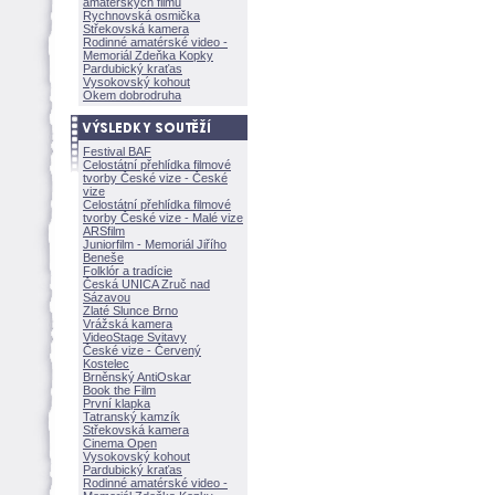
amatérských filmů
Rychnovská osmička
Střekovská kamera
Rodinné amatérské video -
Memoriál Zdeňka Kopky
Pardubický kraťas
Vysokovský kohout
Okem dobrodruha
Festival BAF
Celostátní přehlídka filmové
tvorby České vize - České
vize
Celostátní přehlídka filmové
tvorby České vize - Malé vize
ARSfilm
Juniorfilm - Memoriál Jiřího
Beneše
Folklór a tradície
Česká UNICA Zruč nad
Sázavou
Zlaté Slunce Brno
Vrážská kamera
VideoStage Svitavy
České vize - Červený
Kostelec
Brněnský AntiOskar
Book the Film
První klapka
Tatranský kamzík
Střekovská kamera
Cinema Open
Vysokovský kohout
Pardubický kraťas
Rodinné amatérské video -