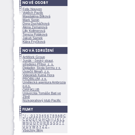
Felix Nguyen
Vojtěch Pavlík
Magdaléna Bílkov
Mark Sonin
Dora Ducháčkov
Alena Zemanov
Lilly Kollmerov
Tereza Polákov
Jakub Samek
Klára Fryčkov
ArtWork Group
Junák - český skaut,
středisko Příbor, z. s.
Digladior, škola šermu z.s.
Ústečtí filmaři, z.s.
Videoklub Kutná Hora
PROBILUM, z.s.
Umělecká agentura Ambrozia
o.p.s.
ORFIKLUB
Univerzita Tomáše Bati ve
Zlíně
Nízkoprahový klub Pacific
"
(
-
.
0
1
2
3
4
5
6
7
8
9
A
B
C
Č
D
Ď
E
F
G
H
Ch
I
Í
J
K
L
Ľ
M
N
O
Ó
P
Q
R
Ř
S
Ś
T
Ť
U
Ú
V
W
X
Y
Z
Všechny filmy