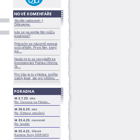
Skvěle nafocené:-)
Děkujeme.
kde se na tenhle film můžu
kouknout?
Pokusím se názorně popsat
svůj příběh. První film, který
jse
Nedá mi to se nevyjádřit ke
konstatování Patrika Ulricha.
St
Pro Vás je to výjimka, tvoříte
zatím jinak, ale pro většinu
2.7.23
, sika
Re: Cenzura na Filmda...
26.6.23
, sika
Re: Editace sdružení
23.4.23
, mesrsmid
Re: lepidlo
22.4.21
, Slávek
Kamera Sony HXR-NX3