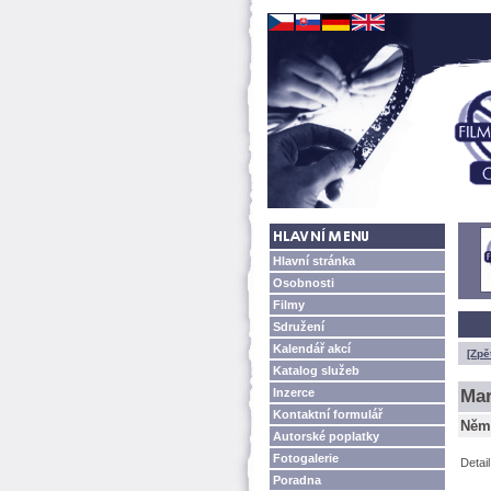
Hlavní stránka
Osobnosti
Filmy
Sdružení
Kalendář akcí
[Zpě
Katalog služeb
Inzerce
Mar
Kontaktní formulář
Něm
Autorské poplatky
Fotogalerie
Detai
Poradna