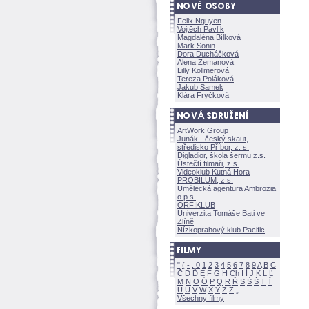
Felix Nguyen
Vojtěch Pavlík
Magdaléna Bílkov
Mark Sonin
Dora Ducháčkov
Alena Zemanov
Lilly Kollmerov
Tereza Polákov
Jakub Samek
Klára Fryčkov
ArtWork Group
Junák - český skaut,
středisko Příbor, z. s.
Digladior, škola šermu z.s.
Ústečtí filmaři, z.s.
Videoklub Kutná Hora
PROBILUM, z.s.
Umělecká agentura Ambrozia
o.p.s.
ORFIKLUB
Univerzita Tomáše Bati ve
Zlíně
Nízkoprahový klub Pacific
"
(
-
.
0
1
2
3
4
5
6
7
8
9
A
B
C
Č
D
Ď
E
F
G
H
Ch
I
Í
J
K
L
Ľ
M
N
O
Ó
P
Q
R
Ř
S
Ś
T
Ť
U
Ú
V
W
X
Y
Z
Všechny filmy