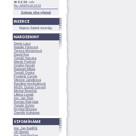
3.2.19
, csfv
Re: ARSFILM 2019
Zobraz více výpisů
Nejsou žádné inzeráty.
Denis Laco
Natalie Fišerov
Tereza Morávkov
David Kos
Tomáš Hazuka
Marek Fedrsel
Ondřej Herold
Nataniel Milota
Tomáš Ondra
Frederik Černík
Viktorie Jahelkov
Karolina Hovězákov
MUDr. Dušan Červeň
Michal Šimeček
Liliana Lesiak
Ing. Jan Štok
Roman Rakytiak
Tomáš Schön
Kryštof Březina
Zdeněk Kulhánek
Ing. Jan Kadlčík
Jiří Bene
Ing. Emil Pražan