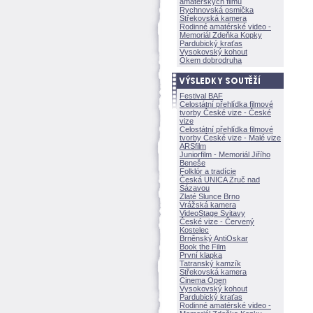
amatérských filmů
Rychnovská osmička
Střekovská kamera
Rodinné amatérské video -
Memoriál Zdeňka Kopky
Pardubický kraťas
Vysokovský kohout
Okem dobrodruha
Festival BAF
Celostátní přehlídka filmové
tvorby České vize - České
vize
Celostátní přehlídka filmové
tvorby České vize - Malé vize
ARSfilm
Juniorfilm - Memoriál Jiřího
Beneše
Folklór a tradície
Česká UNICA Zruč nad
Sázavou
Zlaté Slunce Brno
Vrážská kamera
VideoStage Svitavy
České vize - Červený
Kostelec
Brněnský AntiOskar
Book the Film
První klapka
Tatranský kamzík
Střekovská kamera
Cinema Open
Vysokovský kohout
Pardubický kraťas
Rodinné amatérské video -