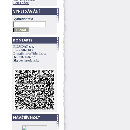
Petr Lášek
Vyhledat text
FILMDAT z. s.
IČ: 22866183
E-mail:
info@filmdat.cz
Tel:
602458782
Skype:
jaroslavsika