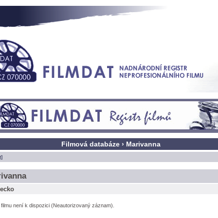
Filmová databáze › Marivanna
t]
ivanna
ecko
l filmu není k dispozici (Neautorizovaný záznam).