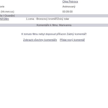
Olga Petrova
orie
Animovaný
 (hh:mm:ss)
00:09:00
že / Ocenění
 ARSfilm
1.cena - Bronzový kroměřížský tolar
Komentáře k filmu: Marivanna
K tomuto filmu nebyl doposud přiřazen žádný komentář!
Zobrazit všechny komentáře
Přidat nový komentář