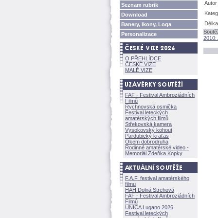
Autor
Seznam rubrik
Kateg
Download
Délka
Banery, Ikony, Loga
Soutě
Personalizace
2010:
O PŘEHLÍDCE
ČESKÉ VIZE
MALÉ VIZE
FAF - Festival Ambroziádních
Filmů
Rychnovská osmička
Festival leteckých
amatérských filmů
Střekovská kamera
Vysokovský kohout
Pardubický kraťas
Okem dobrodruha
Rodinné amatérské video -
Memoriál Zdeňka Kopky
F.A.F. festival amatérského
filmu
HAH Dolná Strehov
FAF - Festival Ambroziádních
Filmů
UNICA Lugano 2026
Festival leteckých