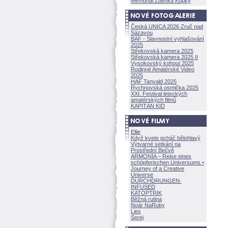
Memoriál Zdeňka Kopky
Česká UNICA 2026 Zruč nad
Sázavou
BAF - Slavnostní vyhlašování
2025
Střekovská kamera 2025
Střekovská kamera 2025 II
Vysokovský kohout 2025
Rodinné Amatérské Video
2025
HAF Tanvald 2025
Rychnovská osmička 2025
XXI. Festival leteckých
amatérských filmů
KAPITÁN KID
Ellie
Když kvete pcháč bělohlavý
Výtvarné setkání na
Prostřední Bečvě
ARMONÍA – Reise eines
schöpferisch
en Universums •
Journey of a Creative
Universe
DURCHDRUNGEN
·
INFUSED
KATOPTRIK
Běžná rutina
Noár NaRuby
Lies
Sprej