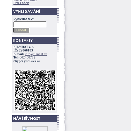
Petr Lášek
Vyhledat text
FILMDAT z. s.
IČ: 22866183
E-mail:
info@filmdat.cz
Tel:
602458782
Skype:
jaroslavsika