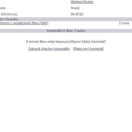
Winfried Richter
orie
Hraný
 (hh:mm:ss)
00:00:52
že / Ocenění
 Humor v amatérském filmu (HAF)
2.cena
Komentáře k filmu: V parku
K tomuto filmu nebyl doposud přiřazen žádný komentář!
Zobrazit všechny komentáře
Přidat nový komentář