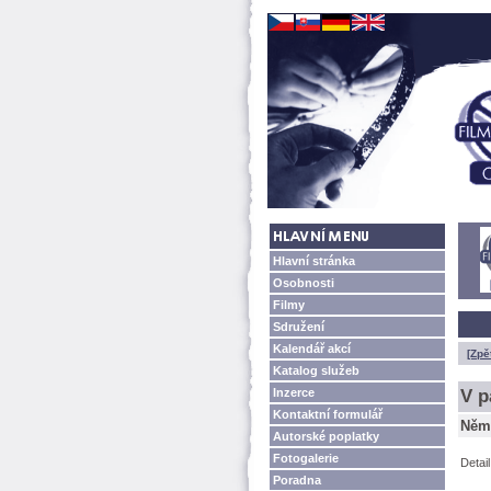
Hlavní stránka
Osobnosti
Filmy
Sdružení
Kalendář akcí
[Zpě
Katalog služeb
Inzerce
V p
Kontaktní formulář
Něm
Autorské poplatky
Fotogalerie
Detai
Poradna