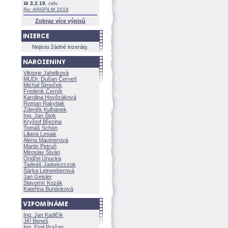
3.2.19
, csfv
Re: ARSFILM 2019
Zobraz více výpisů
Nejsou žádné inzeráty.
Viktorie Jahelkov
MUDr. Dušan Červeň
Michal Šimeček
Frederik Černík
Karolina Hovězákov
Roman Rakytiak
Zdeněk Kulhánek
Ing. Jan Štok
Kryštof Březina
Tomáš Schön
Liliana Lesiak
Alena Mautnerov
Martin Petruň
Miroslav Štván
Ondřej Unucka
Tadeáš Jadwiszczok
rka Leinweberov
Jan Geisler
Slavomír Kozák
Kateřina Buriánkov
Ing. Jan Kadlčík
Jiří Bene
Ing. Emil Pražan