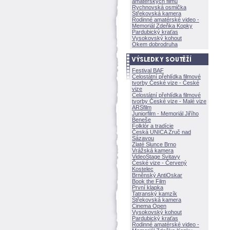
amatérských filmů
Rychnovská osmička
Střekovská kamera
Rodinné amatérské video -
Memoriál Zdeňka Kopky
Pardubický kraťas
Vysokovský kohout
Okem dobrodruha
Festival BAF
Celostátní přehlídka filmové
tvorby České vize - České
vize
Celostátní přehlídka filmové
tvorby České vize - Malé vize
ARSfilm
Juniorfilm - Memoriál Jiřího
Beneše
Folklór a tradície
Česká UNICA Zruč nad
Sázavou
Zlaté Slunce Brno
Vrážská kamera
VideoStage Svitavy
České vize - Červený
Kostelec
Brněnský AntiOskar
Book the Film
První klapka
Tatranský kamzík
Střekovská kamera
Cinema Open
Vysokovský kohout
Pardubický kraťas
Rodinné amatérské video -