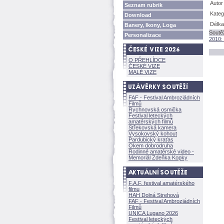
Autor
Seznam rubrik
Kateg
Download
Délka
Banery, Ikony, Loga
Soutě
Personalizace
2010:
O PŘEHLÍDCE
ČESKÉ VIZE
MALÉ VIZE
FAF - Festival Ambroziádních
Filmů
Rychnovská osmička
Festival leteckých
amatérských filmů
Střekovská kamera
Vysokovský kohout
Pardubický kraťas
Okem dobrodruha
Rodinné amatérské video -
Memoriál Zdeňka Kopky
F.A.F. festival amatérského
filmu
HAH Dolná Strehov
FAF - Festival Ambroziádních
Filmů
UNICA Lugano 2026
Festival leteckých