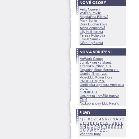
Felix Nguyen
Vojtěch Pavlík
Magdaléna Bílkov
Mark Sonin
Dora Ducháčkov
Alena Zemanov
Lilly Kollmerov
Tereza Polákov
Jakub Samek
Klára Fryčkov
ArtWork Group
Junák - český skaut,
středisko Příbor, z. s.
Digladior, škola šermu z.s.
Ústečtí filmaři, z.s.
Videoklub Kutná Hora
PROBILUM, z.s.
Umělecká agentura Ambrozia
o.p.s.
ORFIKLUB
Univerzita Tomáše Bati ve
Zlíně
Nízkoprahový klub Pacific
"
(
-
.
0
1
2
3
4
5
6
7
8
9
A
B
C
Č
D
Ď
E
F
G
H
Ch
I
Í
J
K
L
Ľ
M
N
O
Ó
P
Q
R
Ř
S
Ś
T
Ť
U
Ú
V
W
X
Y
Z
Všechny filmy