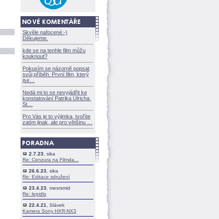
Skvěle nafocené:-)
Děkujeme.
kde se na tenhle film můžu
kouknout?
Pokusím se názorně popsat
svůj příběh. První film, který
jse
Nedá mi to se nevyjádřit ke
konstatování Patrika Ulricha.
St
Pro Vás je to výjimka, tvoříte
zatím jinak, ale pro většinu
2.7.23
, sika
Re: Cenzura na Filmda...
26.6.23
, sika
Re: Editace sdružení
23.4.23
, mesrsmid
Re: lepidlo
22.4.21
, Slávek
Kamera Sony HXR-NX3