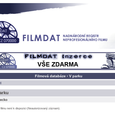
Filmová databáze › V parku
t]
arku
ecko
l filmu není k dispozici (Neautorizovaný záznam).