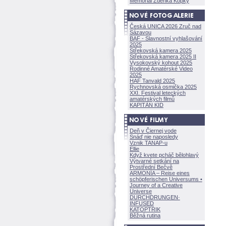
Memoriál Zdeňka Kopky
Česká UNICA 2026 Zruč nad
Sázavou
BAF - Slavnostní vyhlašování
2025
Střekovská kamera 2025
Střekovská kamera 2025 II
Vysokovský kohout 2025
Rodinné Amatérské Video
2025
HAF Tanvald 2025
Rychnovská osmička 2025
XXI. Festival leteckých
amatérských filmů
KAPITÁN KID
Deň v Čiernej vode
Snáď nie naposledy
Vznik TANAP-u
Ellie
Když kvete pcháč bělohlavý
Výtvarné setkání na
Prostřední Bečvě
ARMONÍA – Reise eines
schöpferisch
en Universums •
Journey of a Creative
Universe
DURCHDRUNGEN
·
INFUSED
KATOPTRIK
Běžná rutina