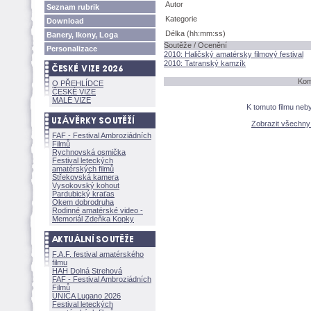
Autor
Seznam rubrik
Kategorie
Download
Délka (hh:mm:ss)
Banery, Ikony, Loga
Soutěže / Ocenění
Personalizace
2010: Haličský amatérsky filmový festival
2010: Tatranský kamzík
Kom
O PŘEHLÍDCE
ČESKÉ VIZE
MALÉ VIZE
K tomuto filmu neb
Zobrazit všechn
FAF - Festival Ambroziádních
Filmů
Rychnovská osmička
Festival leteckých
amatérských filmů
Střekovská kamera
Vysokovský kohout
Pardubický kraťas
Okem dobrodruha
Rodinné amatérské video -
Memoriál Zdeňka Kopky
F.A.F. festival amatérského
filmu
HAH Dolná Strehov
FAF - Festival Ambroziádních
Filmů
UNICA Lugano 2026
Festival leteckých