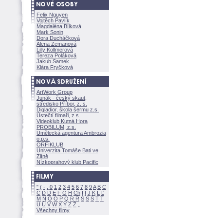
Felix Nguyen
Vojtěch Pavlík
Magdaléna Bílkov
Mark Sonin
Dora Ducháčkov
Alena Zemanov
Lilly Kollmerov
Tereza Polákov
Jakub Samek
Klára Fryčkov
ArtWork Group
Junák - český skaut,
středisko Příbor, z. s.
Digladior, škola šermu z.s.
Ústečtí filmaři, z.s.
Videoklub Kutná Hora
PROBILUM, z.s.
Umělecká agentura Ambrozia
o.p.s.
ORFIKLUB
Univerzita Tomáše Bati ve
Zlíně
Nízkoprahový klub Pacific
"
(
-
.
0
1
2
3
4
5
6
7
8
9
A
B
C
Č
D
Ď
E
F
G
H
Ch
I
Í
J
K
L
Ľ
M
N
O
Ó
P
Q
R
Ř
S
Ś
T
Ť
U
Ú
V
W
X
Y
Z
Všechny filmy