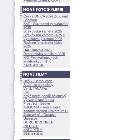
Memoriál Zdeňka Kopky
Česká UNICA 2026 Zruč nad
Sázavou
BAF - Slavnostní vyhlašování
2025
Střekovská kamera 2025
Střekovská kamera 2025 II
Vysokovský kohout 2025
Rodinné Amatérské Video
2025
HAF Tanvald 2025
Rychnovská osmička 2025
XXI. Festival leteckých
amatérských filmů
KAPITÁN KID
Deň v Čiernej vode
Snáď nie naposledy
Vznik TANAP-u
Ellie
Když kvete pcháč bělohlavý
Výtvarné setkání na
Prostřední Bečvě
ARMONÍA – Reise eines
schöpferisch
en Universums •
Journey of a Creative
Universe
DURCHDRUNGEN
·
INFUSED
KATOPTRIK
Běžná rutina