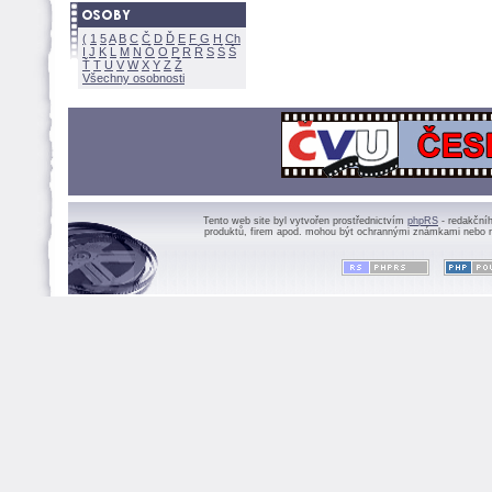
(
1
5
A
B
C
Č
D
Ď
E
F
G
H
Ch
I
J
K
L
M
N
Ó
O
P
R
Ř
S
Ś
Ť
T
U
V
W
X
Y
Z
Všechny osobnosti
Tento web site byl vytvořen prostřednictvím
phpRS
- redakční
produktů, firem apod. mohou být ochrannými známkami nebo r