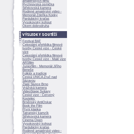
amatérských filmů
Rychnovská osmička
Střekovská kamera
Rodinné amatérské video -
Memoriál Zdeňka Kopky
Pardubický kraťas
Vysokovský kohout
Okem dobrodruha
Festival BAF
Celostátní přehlídka filmové
tvorby České vize - České
vize
Celostátní přehlídka filmové
tvorby České vize - Malé vize
ARSfilm
Juniorfilm - Memoriál Jiřího
Beneše
Folklór a tradície
Česká UNICA Zruč nad
Sázavou
Zlaté Slunce Brno
Vrážská kamera
VideoStage Svitavy
České vize - Červený
Kostelec
Brněnský AntiOskar
Book the Film
První klapka
Tatranský kamzík
Střekovská kamera
Cinema Open
Vysokovský kohout
Pardubický kraťas
Rodinné amatérské video -