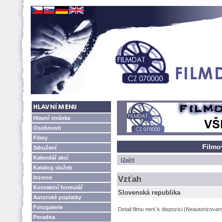
Hlavní stránka
Osobnosti
Filmy
Filmo
Sdružení
Kalendář akcí
[Zpět]
Katalog služeb
Inzerce
Vzťah
Kontaktní formulář
Slovenská republika
Autorské poplatky
Fotogalerie
Detail filmu není k dispozici (Neautorizova
Poradna