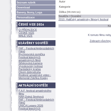
Autor
Seznam rubrik
Kategorie
Download
Délka (hh:mm:ss)
Banery, Ikony, Loga
Soutěže / Ocenění
Personalizace
2010: Haličský amatérsky filmový festival
Ko
O PŘEHLÍDCE
ČESKÉ VIZE
K tomuto filmu neb
MALÉ VIZE
Zobrazit všechn
FAF - Festival Ambroziádních
Filmů
Rychnovská osmička
Festival leteckých
amatérských filmů
Střekovská kamera
Vysokovský kohout
Pardubický kraťas
Okem dobrodruha
Rodinné amatérské video -
Memoriál Zdeňka Kopky
F.A.F. festival amatérského
filmu
HAH Dolná Strehov
FAF - Festival Ambroziádních
Filmů
UNICA Lugano 2026
Festival leteckých