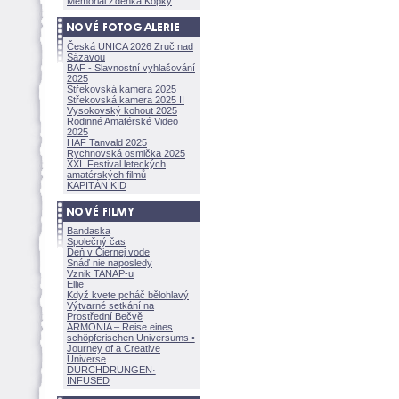
Memoriál Zdeňka Kopky
Česká UNICA 2026 Zruč nad
Sázavou
BAF - Slavnostní vyhlašování
2025
Střekovská kamera 2025
Střekovská kamera 2025 II
Vysokovský kohout 2025
Rodinné Amatérské Video
2025
HAF Tanvald 2025
Rychnovská osmička 2025
XXI. Festival leteckých
amatérských filmů
KAPITÁN KID
Bandaska
Společný čas
Deň v Čiernej vode
Snáď nie naposledy
Vznik TANAP-u
Ellie
Když kvete pcháč bělohlavý
Výtvarné setkání na
Prostřední Bečvě
ARMONÍA – Reise eines
schöpferisch
en Universums •
Journey of a Creative
Universe
DURCHDRUNGEN
·
INFUSED