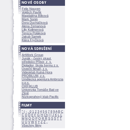
Felix Nguyen
Vojtěch Pavlík
Magdaléna Bílkov
Mark Sonin
Dora Ducháčkov
Alena Zemanov
Lilly Kollmerov
Tereza Polákov
Jakub Samek
Klára Fryčkov
ArtWork Group
Junák - český skaut,
středisko Příbor, z. s.
Digladior, škola šermu z.s.
Ústečtí filmaři, z.s.
Videoklub Kutná Hora
PROBILUM, z.s.
Umělecká agentura Ambrozia
o.p.s.
ORFIKLUB
Univerzita Tomáše Bati ve
Zlíně
Nízkoprahový klub Pacific
"
(
-
.
0
1
2
3
4
5
6
7
8
9
A
B
C
Č
D
Ď
E
F
G
H
Ch
I
Í
J
K
L
Ľ
M
N
O
Ó
P
Q
R
Ř
S
Ś
T
Ť
U
Ú
V
W
X
Y
Z
Všechny filmy