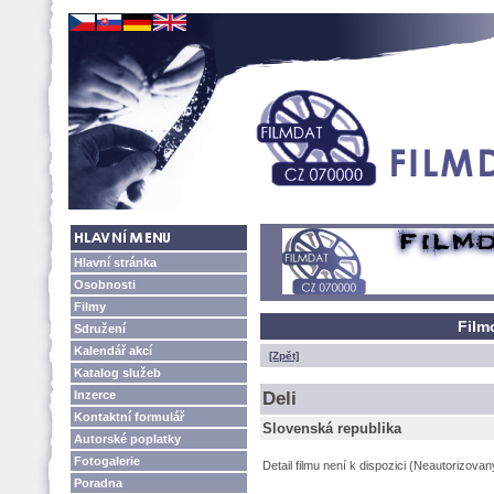
Hlavní stránka
Osobnosti
Filmy
Film
Sdružení
Kalendář akcí
[Zpět]
Katalog služeb
Inzerce
Deli
Kontaktní formulář
Slovenská republika
Autorské poplatky
Fotogalerie
Detail filmu není k dispozici (Neautorizova
Poradna