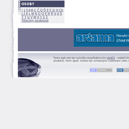
(
1
5
A
B
C
Č
D
Ď
E
F
G
H
Ch
I
J
K
L
M
N
Ó
O
P
R
Ř
S
Ś
Ť
T
U
V
W
X
Y
Z
Všechny osobnosti
Tento web site byl vytvořen prostřednictvím
phpRS
- redakční
produktů, firem apod. mohou být ochrannými známkami nebo r