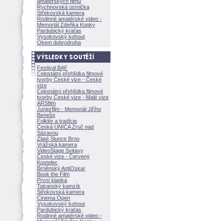
amatérských filmů
Rychnovská osmička
Střekovská kamera
Rodinné amatérské video -
Memoriál Zdeňka Kopky
Pardubický kraťas
Vysokovský kohout
Okem dobrodruha
Festival BAF
Celostátní přehlídka filmové
tvorby České vize - České
vize
Celostátní přehlídka filmové
tvorby České vize - Malé vize
ARSfilm
Juniorfilm - Memoriál Jiřího
Beneše
Folklór a tradície
Česká UNICA Zruč nad
Sázavou
Zlaté Slunce Brno
Vrážská kamera
VideoStage Svitavy
České vize - Červený
Kostelec
Brněnský AntiOskar
Book the Film
První klapka
Tatranský kamzík
Střekovská kamera
Cinema Open
Vysokovský kohout
Pardubický kraťas
Rodinné amatérské video -