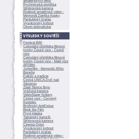
amatérských filmů
Rychnovská osmička
Střekovská kamera
Rodinné amatérské video -
Memoriál Zdeňka Kopky
Pardubický kraťas
Vysokovský kohout
Okem dobrodruha
Festival BAF
Celostátní přehlídka filmové
tvorby České vize - České
vize
Celostátní přehlídka filmové
tvorby České vize - Malé vize
ARSfilm
Juniorfilm - Memoriál Jiřího
Beneše
Folklór a tradície
Česká UNICA Zruč nad
Sázavou
Zlaté Slunce Brno
Vrážská kamera
VideoStage Svitavy
České vize - Červený
Kostelec
Brněnský AntiOskar
Book the Film
První klapka
Tatranský kamzík
Střekovská kamera
Cinema Open
Vysokovský kohout
Pardubický kraťas
Rodinné amatérské video -