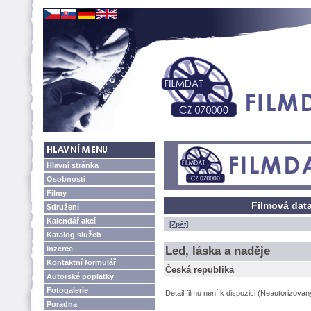
Hlavní stránka
Osobnosti
Filmy
Filmová data
Sdružení
Kalendář akcí
[Zpět]
Katalog služeb
Inzerce
Led, láska a naděje
Kontaktní formulář
Česká republika
Autorské poplatky
Fotogalerie
Detail filmu není k dispozici (Neautorizova
Poradna