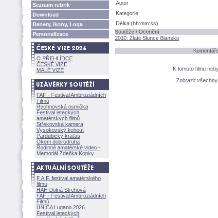
Autor
Seznam rubrik
Kategorie
Download
Délka (hh:mm:ss)
Banery, Ikony, Loga
Soutěže / Ocenění
Personalizace
2010: Zlaté Slunce Blansko
Komentáře 
O PŘEHLÍDCE
ČESKÉ VIZE
K tomuto filmu neb
MALÉ VIZE
Zobrazit všechn
FAF - Festival Ambroziádních
Filmů
Rychnovská osmička
Festival leteckých
amatérských filmů
Střekovská kamera
Vysokovský kohout
Pardubický kraťas
Okem dobrodruha
Rodinné amatérské video -
Memoriál Zdeňka Kopky
F.A.F. festival amatérského
filmu
HAH Dolná Strehov
FAF - Festival Ambroziádních
Filmů
UNICA Lugano 2026
Festival leteckých