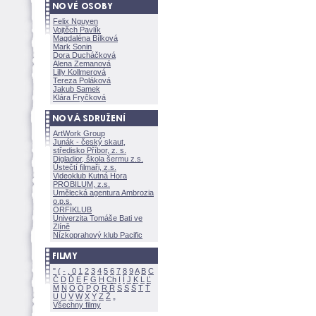
Felix Nguyen
Vojtěch Pavlík
Magdaléna Bílkov
Mark Sonin
Dora Ducháčkov
Alena Zemanov
Lilly Kollmerov
Tereza Polákov
Jakub Samek
Klára Fryčkov
ArtWork Group
Junák - český skaut,
středisko Příbor, z. s.
Digladior, škola šermu z.s.
Ústečtí filmaři, z.s.
Videoklub Kutná Hora
PROBILUM, z.s.
Umělecká agentura Ambrozia
o.p.s.
ORFIKLUB
Univerzita Tomáše Bati ve
Zlíně
Nízkoprahový klub Pacific
"
(
-
.
0
1
2
3
4
5
6
7
8
9
A
B
C
Č
D
Ď
E
F
G
H
Ch
I
Í
J
K
L
Ľ
M
N
O
Ó
P
Q
R
Ř
S
Ś
T
Ť
U
Ú
V
W
X
Y
Z
Všechny filmy