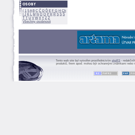
(
1
5
A
B
C
Č
D
Ď
E
F
G
H
Ch
I
J
K
L
M
N
Ó
O
P
R
Ř
S
Ś
Ť
T
U
V
W
X
Y
Z
Všechny osobnosti
Tento web site byl vytvořen prostřednictvím
phpRS
- redakční
produktů, firem apod. mohou být ochrannými známkami nebo r