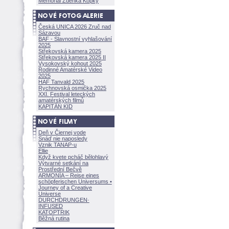
Memoriál Zdeňka Kopky
Česká UNICA 2026 Zruč nad
Sázavou
BAF - Slavnostní vyhlašování
2025
Střekovská kamera 2025
Střekovská kamera 2025 II
Vysokovský kohout 2025
Rodinné Amatérské Video
2025
HAF Tanvald 2025
Rychnovská osmička 2025
XXI. Festival leteckých
amatérských filmů
KAPITÁN KID
Deň v Čiernej vode
Snáď nie naposledy
Vznik TANAP-u
Ellie
Když kvete pcháč bělohlavý
Výtvarné setkání na
Prostřední Bečvě
ARMONÍA – Reise eines
schöpferisch
en Universums •
Journey of a Creative
Universe
DURCHDRUNGEN
·
INFUSED
KATOPTRIK
Běžná rutina