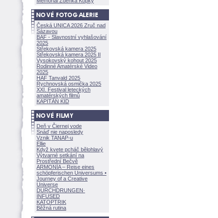
Memoriál Zdeňka Kopky
Česká UNICA 2026 Zruč nad
Sázavou
BAF - Slavnostní vyhlašování
2025
Střekovská kamera 2025
Střekovská kamera 2025 II
Vysokovský kohout 2025
Rodinné Amatérské Video
2025
HAF Tanvald 2025
Rychnovská osmička 2025
XXI. Festival leteckých
amatérských filmů
KAPITÁN KID
Deň v Čiernej vode
Snáď nie naposledy
Vznik TANAP-u
Ellie
Když kvete pcháč bělohlavý
Výtvarné setkání na
Prostřední Bečvě
ARMONÍA – Reise eines
schöpferisch
en Universums •
Journey of a Creative
Universe
DURCHDRUNGEN
·
INFUSED
KATOPTRIK
Běžná rutina