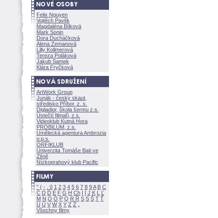
Felix Nguyen
Vojtěch Pavlík
Magdaléna Bílkov
Mark Sonin
Dora Ducháčkov
Alena Zemanov
Lilly Kollmerov
Tereza Polákov
Jakub Samek
Klára Fryčkov
ArtWork Group
Junák - český skaut,
středisko Příbor, z. s.
Digladior, škola šermu z.s.
Ústečtí filmaři, z.s.
Videoklub Kutná Hora
PROBILUM, z.s.
Umělecká agentura Ambrozia
o.p.s.
ORFIKLUB
Univerzita Tomáše Bati ve
Zlíně
Nízkoprahový klub Pacific
"
(
-
.
0
1
2
3
4
5
6
7
8
9
A
B
C
Č
D
Ď
E
F
G
H
Ch
I
Í
J
K
L
Ľ
M
N
O
Ó
P
Q
R
Ř
S
Ś
T
Ť
U
Ú
V
W
X
Y
Z
Všechny filmy