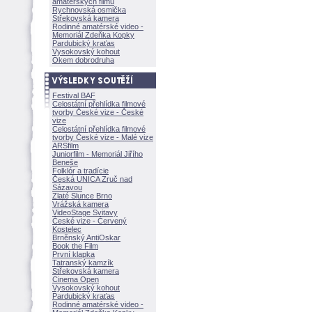
amatérských filmů
Rychnovská osmička
Střekovská kamera
Rodinné amatérské video -
Memoriál Zdeňka Kopky
Pardubický kraťas
Vysokovský kohout
Okem dobrodruha
Festival BAF
Celostátní přehlídka filmové
tvorby České vize - České
vize
Celostátní přehlídka filmové
tvorby České vize - Malé vize
ARSfilm
Juniorfilm - Memoriál Jiřího
Beneše
Folklór a tradície
Česká UNICA Zruč nad
Sázavou
Zlaté Slunce Brno
Vrážská kamera
VideoStage Svitavy
České vize - Červený
Kostelec
Brněnský AntiOskar
Book the Film
První klapka
Tatranský kamzík
Střekovská kamera
Cinema Open
Vysokovský kohout
Pardubický kraťas
Rodinné amatérské video -