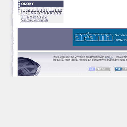
(
1
5
A
B
C
Č
D
Ď
E
F
G
H
Ch
I
J
K
L
M
N
Ó
O
P
R
Ř
S
Ś
Ť
T
U
V
W
X
Y
Z
Všechny osobnosti
Tento web site byl vytvořen prostřednictvím
phpRS
- redakční
produktů, firem apod. mohou být ochrannými známkami nebo r