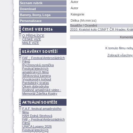
Autor
Seznam rubrik
Autor
Download
Kategorie
Banery, Ikony, Loga
Délka (hh:mm:ss)
Personalizace
Soutěže / Ocenění
2010: Krajské kolo CSNFT ČR Hradec Král
O PŘEHLÍDCE
Komentář
ČESKÉ VIZE
MALÉ VIZE
K tomuto filmu neb
Zobrazit všechn
FAF - Festival Ambroziádních
Filmů
Rychnovská osmička
Festival leteckých
amatérských filmů
Střekovská kamera
Vysokovský kohout
Pardubický kraťas
Okem dobrodruha
Rodinné amatérské video -
Memoriál Zdeňka Kopky
F.A.F. festival amatérského
filmu
HAH Dolná Strehov
FAF - Festival Ambroziádních
Filmů
UNICA Lugano 2026
Festival leteckých