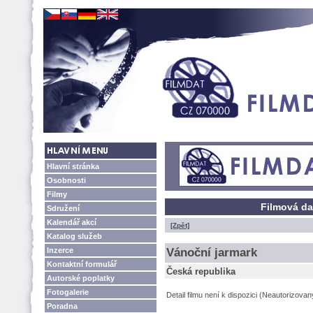
Hlavní stránka
Osobnosti
Filmy
Filmová da
Sdružení
Kalendář akcí
[Zpět]
Katalog služeb
Inzerce
Vánoční jarmark
Kontaktní formulář
Česká republika
Autorské poplatky
Fotogalerie
Detail filmu není k dispozici (Neautorizova
Poradna