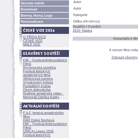
Autor
Seznam rubrik
Autor
Download
Kategorie
Banery, Ikony, Loga
Délka (hh:mm:ss)
Personalizace
Soutěže / Ocenění
2010: Klapka
O PŘEHLÍDCE
Komentáře k fi
ČESKÉ VIZE
MALÉ VIZE
K tomuto filmu neb
Zobrazit všechn
FAF - Festival Ambroziádních
Filmů
Rychnovská osmička
Festival leteckých
amatérských filmů
Střekovská kamera
Vysokovský kohout
Pardubický kraťas
Okem dobrodruha
Rodinné amatérské video -
Memoriál Zdeňka Kopky
F.A.F. festival amatérského
filmu
HAH Dolná Strehov
FAF - Festival Ambroziádních
Filmů
UNICA Lugano 2026
Festival leteckých