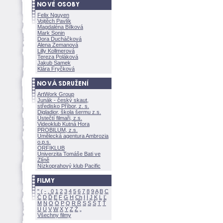
Felix Nguyen
Vojtěch Pavlík
Magdaléna Bílkov
Mark Sonin
Dora Ducháčkov
Alena Zemanov
Lilly Kollmerov
Tereza Polákov
Jakub Samek
Klára Fryčkov
ArtWork Group
Junák - český skaut,
středisko Příbor, z. s.
Digladior, škola šermu z.s.
Ústečtí filmaři, z.s.
Videoklub Kutná Hora
PROBILUM, z.s.
Umělecká agentura Ambrozia
o.p.s.
ORFIKLUB
Univerzita Tomáše Bati ve
Zlíně
Nízkoprahový klub Pacific
"
(
-
.
0
1
2
3
4
5
6
7
8
9
A
B
C
Č
D
Ď
E
F
G
H
Ch
I
Í
J
K
L
Ľ
M
N
O
Ó
P
Q
R
Ř
S
Ś
T
Ť
U
Ú
V
W
X
Y
Z
Všechny filmy