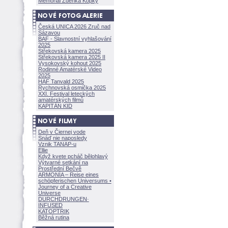
Memoriál Zdeňka Kopky
Česká UNICA 2026 Zruč nad
Sázavou
BAF - Slavnostní vyhlašování
2025
Střekovská kamera 2025
Střekovská kamera 2025 II
Vysokovský kohout 2025
Rodinné Amatérské Video
2025
HAF Tanvald 2025
Rychnovská osmička 2025
XXI. Festival leteckých
amatérských filmů
KAPITÁN KID
Deň v Čiernej vode
Snáď nie naposledy
Vznik TANAP-u
Ellie
Když kvete pcháč bělohlavý
Výtvarné setkání na
Prostřední Bečvě
ARMONÍA – Reise eines
schöpferisch
en Universums •
Journey of a Creative
Universe
DURCHDRUNGEN
·
INFUSED
KATOPTRIK
Běžná rutina