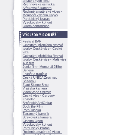
amatérských filmů
Rychnovská osmička
Střekovská kamera
Rodinné amatérské video -
Memoriál Zdeňka Kopky
Pardubický kraťas
Vysokovský kohout
Okem dobrodruha
Festival BAF
Celostátní přehlídka filmové
tvorby České vize - České
vize
Celostátní přehlídka filmové
tvorby České vize - Malé vize
ARSfilm
Juniorfilm - Memoriál Jiřího
Beneše
Folklór a tradície
Česká UNICA Zruč nad
Sázavou
Zlaté Slunce Brno
Vrážská kamera
VideoStage Svitavy
České vize - Červený
Kostelec
Brněnský AntiOskar
Book the Film
První klapka
Tatranský kamzík
Střekovská kamera
Cinema Open
Vysokovský kohout
Pardubický kraťas
Rodinné amatérské video -