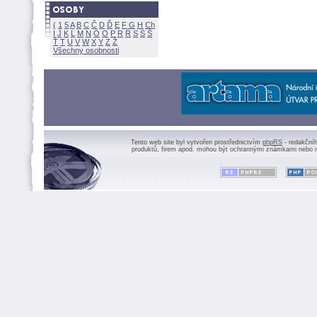
(
1
5
A
B
C
Č
D
Ď
E
F
G
H
Ch
I
J
K
L
M
N
Ó
O
P
R
Ř
S
Ś
Ť
T
U
V
W
X
Y
Z
Všechny osobnosti
Tento web site byl vytvořen prostřednictvím
phpRS
- redakční
produktů, firem apod. mohou být ochrannými známkami nebo r