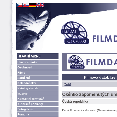
Hlavní stránka
Osobnosti
Filmy
Filmová databáze
Sdružení
Kalendář akcí
[Zpět]
Katalog služeb
Inzerce
Okénko zapomenutých um
Kontaktní formulář
Česká republika
Autorské poplatky
Fotogalerie
Detail filmu není k dispozici (Neautorizova
Poradna