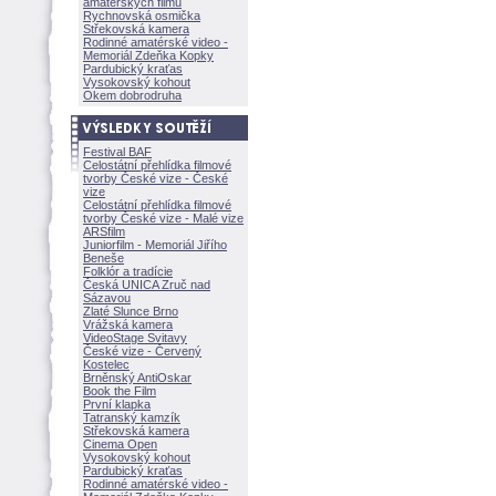
amatérských filmů
Rychnovská osmička
Střekovská kamera
Rodinné amatérské video -
Memoriál Zdeňka Kopky
Pardubický kraťas
Vysokovský kohout
Okem dobrodruha
Festival BAF
Celostátní přehlídka filmové
tvorby České vize - České
vize
Celostátní přehlídka filmové
tvorby České vize - Malé vize
ARSfilm
Juniorfilm - Memoriál Jiřího
Beneše
Folklór a tradície
Česká UNICA Zruč nad
Sázavou
Zlaté Slunce Brno
Vrážská kamera
VideoStage Svitavy
České vize - Červený
Kostelec
Brněnský AntiOskar
Book the Film
První klapka
Tatranský kamzík
Střekovská kamera
Cinema Open
Vysokovský kohout
Pardubický kraťas
Rodinné amatérské video -