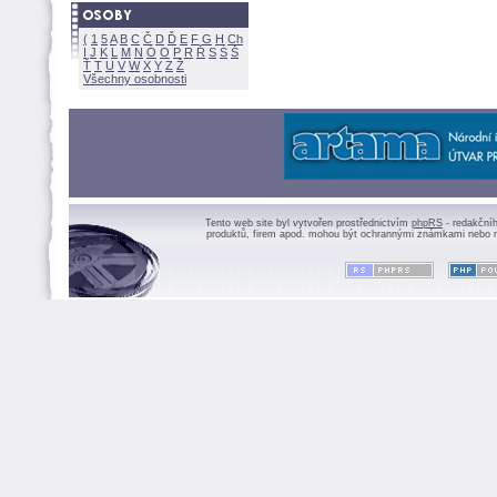
(
1
5
A
B
C
Č
D
Ď
E
F
G
H
Ch
I
J
K
L
M
N
Ó
O
P
R
Ř
S
Ś
Ť
T
U
V
W
X
Y
Z
Všechny osobnosti
Tento web site byl vytvořen prostřednictvím
phpRS
- redakční
produktů, firem apod. mohou být ochrannými známkami nebo r