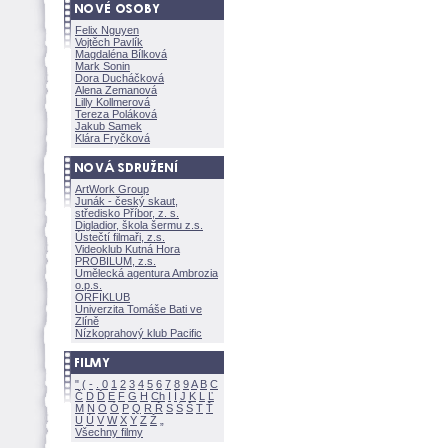
Felix Nguyen
Vojtěch Pavlík
Magdaléna Bílkov
Mark Sonin
Dora Ducháčkov
Alena Zemanov
Lilly Kollmerov
Tereza Polákov
Jakub Samek
Klára Fryčkov
ArtWork Group
Junák - český skaut,
středisko Příbor, z. s.
Digladior, škola šermu z.s.
Ústečtí filmaři, z.s.
Videoklub Kutná Hora
PROBILUM, z.s.
Umělecká agentura Ambrozia
o.p.s.
ORFIKLUB
Univerzita Tomáše Bati ve
Zlíně
Nízkoprahový klub Pacific
"
(
-
.
0
1
2
3
4
5
6
7
8
9
A
B
C
Č
D
Ď
E
F
G
H
Ch
I
Í
J
K
L
Ľ
M
N
O
Ó
P
Q
R
Ř
S
Ś
T
Ť
U
Ú
V
W
X
Y
Z
Všechny filmy