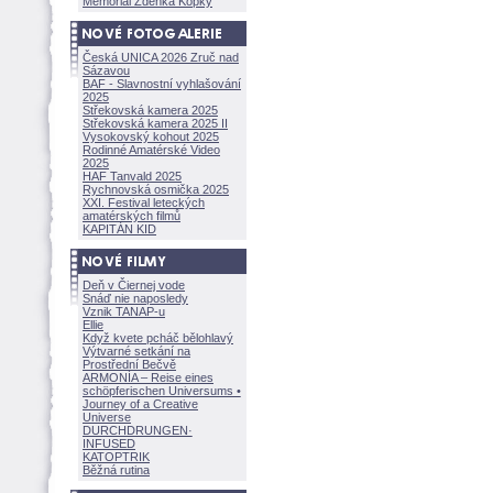
Memoriál Zdeňka Kopky
Česká UNICA 2026 Zruč nad
Sázavou
BAF - Slavnostní vyhlašování
2025
Střekovská kamera 2025
Střekovská kamera 2025 II
Vysokovský kohout 2025
Rodinné Amatérské Video
2025
HAF Tanvald 2025
Rychnovská osmička 2025
XXI. Festival leteckých
amatérských filmů
KAPITÁN KID
Deň v Čiernej vode
Snáď nie naposledy
Vznik TANAP-u
Ellie
Když kvete pcháč bělohlavý
Výtvarné setkání na
Prostřední Bečvě
ARMONÍA – Reise eines
schöpferisch
en Universums •
Journey of a Creative
Universe
DURCHDRUNGEN
·
INFUSED
KATOPTRIK
Běžná rutina