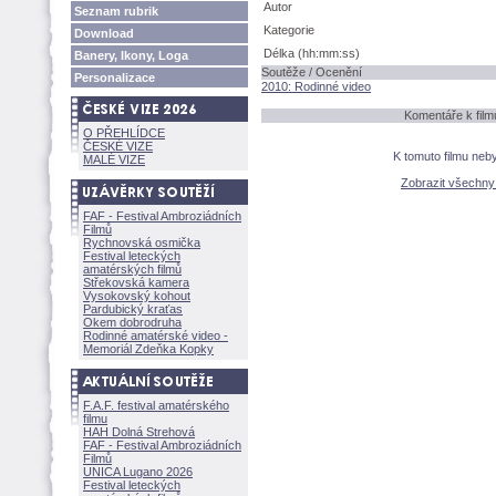
Autor
Seznam rubrik
Kategorie
Download
Délka (hh:mm:ss)
Banery, Ikony, Loga
Soutěže / Ocenění
Personalizace
2010: Rodinné video
Komentáře k filmu
O PŘEHLÍDCE
ČESKÉ VIZE
K tomuto filmu neb
MALÉ VIZE
Zobrazit všechn
FAF - Festival Ambroziádních
Filmů
Rychnovská osmička
Festival leteckých
amatérských filmů
Střekovská kamera
Vysokovský kohout
Pardubický kraťas
Okem dobrodruha
Rodinné amatérské video -
Memoriál Zdeňka Kopky
F.A.F. festival amatérského
filmu
HAH Dolná Strehov
FAF - Festival Ambroziádních
Filmů
UNICA Lugano 2026
Festival leteckých