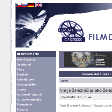
Hlavní stránka
Osobnosti
Filmy
Filmová databáze › 
Sdružení
Kalendář akcí
[Zpět]
Katalog služeb
Inzerce
Nie je železničiar ako žele
Kontaktní formulář
Slovenská republika
Autorské poplatky
Fotogalerie
Detail filmu není k dispozici (Neautorizova
Poradna