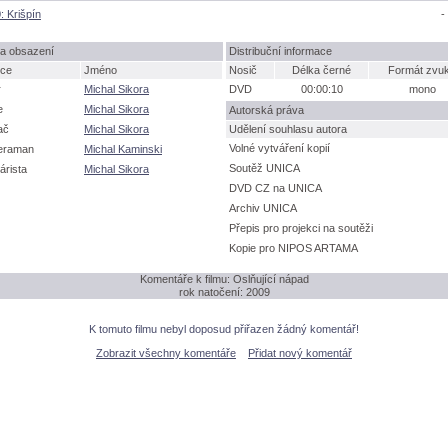
: Krišpín
-
a obsazení
Distribuční informace
ce
Jméno
Nosič
Délka černé
Formát zvu
r
Michal Sikora
DVD
00:00:10
mono
e
Michal Sikora
Autorská práva
ač
Michal Sikora
Udělení souhlasu autora
Volné vytváření kopií
eraman
Michal Kaminski
Soutěž UNICA
árista
Michal Sikora
DVD CZ na UNICA
Archiv UNICA
Přepis pro projekci na soutěži
Kopie pro NIPOS ARTAMA
Komentáře k filmu: Oslňující nápad
rok natočení: 2009
K tomuto filmu nebyl doposud přiřazen žádný komentář!
Zobrazit všechny komentáře
Přidat nový komentář