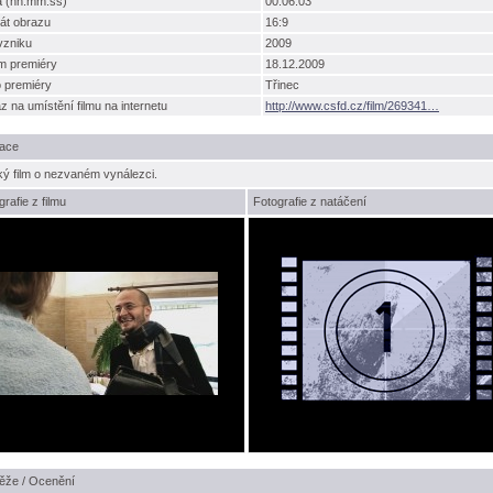
a (hh:mm:ss)
00:06:03
át obrazu
16:9
vzniku
2009
m premiéry
18.12.2009
o premiéry
Třinec
 na umístění filmu na internetu
http://www.csfd.cz/film/269341
ace
ký film o nezvaném vynálezci.
grafie z filmu
Fotografie z natáčení
ěže / Ocenění