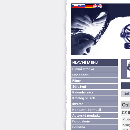
Hlavní stránka
Osobnosti
Filmy
Sdružení
Kalendář akcí
[Zpě
Katalog služeb
Inzerce
Osl
Kontaktní formulář
CZ 0
Autorské poplatky
Prod
Fotogalerie
Kateg
Poradna