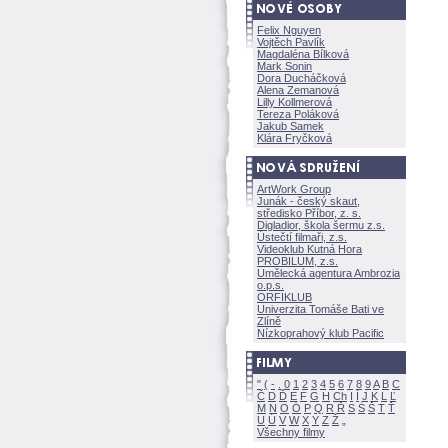
Felix Nguyen
Vojtěch Pavlík
Magdaléna Bílkov
Mark Sonin
Dora Ducháčkov
Alena Zemanov
Lilly Kollmerov
Tereza Polákov
Jakub Samek
Klára Fryčkov
ArtWork Group
Junák - český skaut,
středisko Příbor, z. s.
Digladior, škola šermu z.s.
Ústečtí filmaři, z.s.
Videoklub Kutná Hora
PROBILUM, z.s.
Umělecká agentura Ambrozia
o.p.s.
ORFIKLUB
Univerzita Tomáše Bati ve
Zlíně
Nízkoprahový klub Pacific
"
(
-
.
0
1
2
3
4
5
6
7
8
9
A
B
C
Č
D
Ď
E
F
G
H
Ch
I
Í
J
K
L
Ľ
M
N
O
Ó
P
Q
R
Ř
S
Ś
T
Ť
U
Ú
V
W
X
Y
Z
Všechny filmy