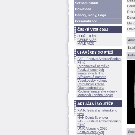
Délk
Seznam rubrik
Form
Download
Rok 
Banery, Ikony, Loga
Datu
Personalizace
Míst
Odkaz
O PŘEHLÍDCE
ČESKÉ VIZE
Anot
MALÉ VIZE
Krát
Foto
FAF - Festival Ambroziádních
Filmů
Rychnovská osmička
Festival leteckých
amatérských filmů
Střekovská kamera
Vysokovský kohout
Pardubický kraťas
Okem dobrodruha
Rodinné amatérské video -
Memoriál Zdeňka Kopky
F.A.F. festival amatérského
filmu
HAH Dolná Strehov
FAF - Festival Ambroziádních
Filmů
UNICA Lugano 2026
Sout
Festival leteckých