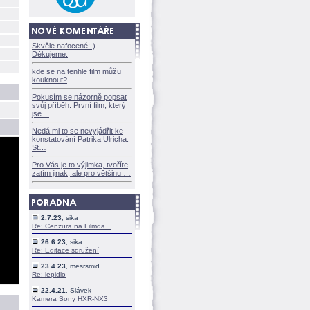
Skvěle nafocené:-)
Děkujeme.
kde se na tenhle film můžu
kouknout?
Pokusím se názorně popsat
svůj příběh. První film, který
jse
Nedá mi to se nevyjádřit ke
konstatování Patrika Ulricha.
St
Pro Vás je to výjimka, tvoříte
zatím jinak, ale pro většinu
2.7.23
, sika
Re: Cenzura na Filmda...
26.6.23
, sika
Re: Editace sdružení
23.4.23
, mesrsmid
Re: lepidlo
22.4.21
, Slávek
Kamera Sony HXR-NX3