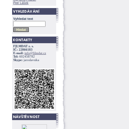
Petr Lášek
Vyhledat text
FILMDAT z. s.
IČ: 22866183
E-mail:
info@filmdat.cz
Tel:
602458782
Skype:
jaroslavsika