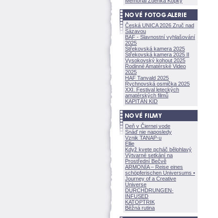
Memoriál Zdeňka Kopky
Česká UNICA 2026 Zruč nad
Sázavou
BAF - Slavnostní vyhlašování
2025
Střekovská kamera 2025
Střekovská kamera 2025 II
Vysokovský kohout 2025
Rodinné Amatérské Video
2025
HAF Tanvald 2025
Rychnovská osmička 2025
XXI. Festival leteckých
amatérských filmů
KAPITÁN KID
Deň v Čiernej vode
Snáď nie naposledy
Vznik TANAP-u
Ellie
Když kvete pcháč bělohlavý
Výtvarné setkání na
Prostřední Bečvě
ARMONÍA – Reise eines
schöpferisch
en Universums •
Journey of a Creative
Universe
DURCHDRUNGEN
·
INFUSED
KATOPTRIK
Běžná rutina