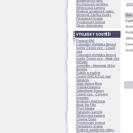
amatérských filmů
Rychnovská osmička
2010
Střekovská kamera
Rodinné amatérské video -
Memoriál Zdeňka Kopky
táb 
Pardubický kraťas
Funk
Vysokovský kohout
Okem dobrodruha
Auto
Reži
Střih
Festival BAF
Celostátní přehlídka filmové
Kam
tvorby České vize - České
Scén
vize
Celostátní přehlídka filmové
tvorby České vize - Malé vize
ARSfilm
Juniorfilm - Memoriál Jiřího
Beneše
Folklór a tradície
Česká UNICA Zruč nad
Sázavou
Zlaté Slunce Brno
Vrážská kamera
VideoStage Svitavy
České vize - Červený
Kostelec
Brněnský AntiOskar
Book the Film
První klapka
Tatranský kamzík
Střekovská kamera
Cinema Open
Vysokovský kohout
Pardubický kraťas
Rodinné amatérské video -