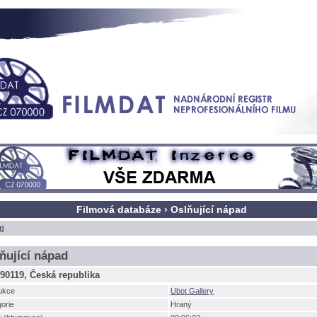
Filmová databáze › Oslňující nápad
t]
ňující nápad
90119, Česká republika
ukce
Ubot Gallery
orie
Hraný