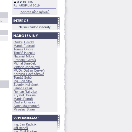
3.2.19
, csfv
Re: ARSFILM 2019
Zobraz více výpisů
ku
Nejsou žádné inzeráty.
Ondřej Herold
Marek Fedrsel
Tomáš Ondra
Tomáš Hazuka
Nataniel Milota
Frederik Černík
Michal Šimeček
Viktorie Jahelkov
MUDr. Dušan Červeň
Karolina Hovězákov
Tomáš Schön
Ing. Jan Štok
Zdeněk Kulhánek
Liliana Lesiak
Roman Rakytiak
Kryštof Březina
Martin Petruň
Ondřej Unucka
Alena Mautnerov
Miroslav Štván
Ing. Jan Kadlčík
Jiří Bene
Ing. Emil Pražan