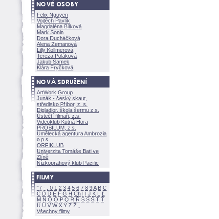
Felix Nguyen
Vojtěch Pavlík
Magdaléna Bílkov
Mark Sonin
Dora Ducháčkov
Alena Zemanov
Lilly Kollmerov
Tereza Polákov
Jakub Samek
Klára Fryčkov
ArtWork Group
Junák - český skaut,
středisko Příbor, z. s.
Digladior, škola šermu z.s.
Ústečtí filmaři, z.s.
Videoklub Kutná Hora
PROBILUM, z.s.
Umělecká agentura Ambrozia
o.p.s.
ORFIKLUB
Univerzita Tomáše Bati ve
Zlíně
Nízkoprahový klub Pacific
"
(
-
.
0
1
2
3
4
5
6
7
8
9
A
B
C
Č
D
Ď
E
F
G
H
Ch
I
Í
J
K
L
Ľ
M
N
O
Ó
P
Q
R
Ř
S
Ś
T
Ť
U
Ú
V
W
X
Y
Z
Všechny filmy