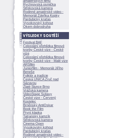
amatérských filmů
Rychnovská osmička
Střekovská kamera
Rodinné amatérské video -
Memoriál Zdeňka Kopky
Pardubický kraťas
Vysokovský kohout
Okem dobrodruha
Festival BAF
Celostátní přehlídka filmové
tvorby České vize - České
vize
Celostátní přehlídka filmové
tvorby České vize - Malé vize
ARSfilm
Juniorfilm - Memoriál Jiřího
Beneše
Folklór a tradície
Česká UNICA Zruč nad
Sázavou
Zlaté Slunce Brno
Vrážská kamera
VideoStage Svitavy
České vize - Červený
Kostelec
Brněnský AntiOskar
Book the Film
První klapka
Tatranský kamzík
Střekovská kamera
Cinema Open
Vysokovský kohout
Pardubický kraťas
Rodinné amatérské video -