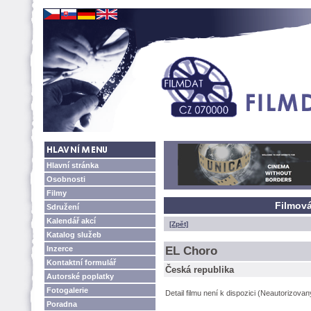
Hlavní stránka
Osobnosti
Filmy
Filmová
Sdružení
Kalendář akcí
[Zpět]
Katalog služeb
Inzerce
EL Choro
Kontaktní formulář
Česká republika
Autorské poplatky
Fotogalerie
Detail filmu není k dispozici (Neautorizova
Poradna