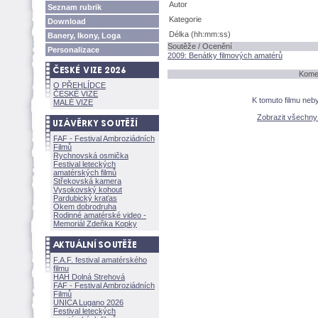
Autor
Seznam rubrik
Kategorie
Download
Délka (hh:mm:ss)
Banery, Ikony, Loga
Soutěže / Ocenění
Personalizace
2009: Benátky filmových amatérů
Komen
O PŘEHLÍDCE
ČESKÉ VIZE
K tomuto filmu neb
MALÉ VIZE
Zobrazit všechn
FAF - Festival Ambroziádních
Filmů
Rychnovská osmička
Festival leteckých
amatérských filmů
Střekovská kamera
Vysokovský kohout
Pardubický kraťas
Okem dobrodruha
Rodinné amatérské video -
Memoriál Zdeňka Kopky
F.A.F. festival amatérského
filmu
HAH Dolná Strehov
FAF - Festival Ambroziádních
Filmů
UNICA Lugano 2026
Festival leteckých