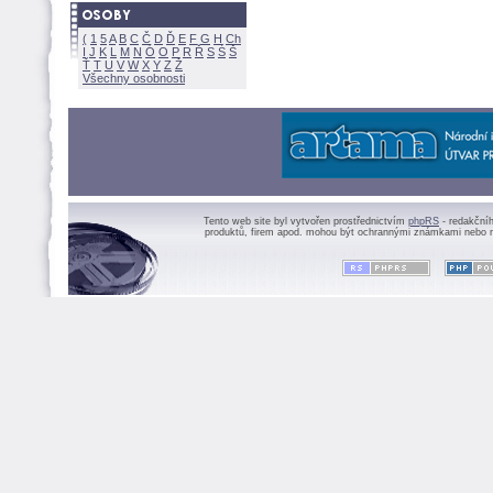
(
1
5
A
B
C
Č
D
Ď
E
F
G
H
Ch
I
J
K
L
M
N
Ó
O
P
R
Ř
S
Ś
Ť
T
U
V
W
X
Y
Z
Všechny osobnosti
Tento web site byl vytvořen prostřednictvím
phpRS
- redakční
produktů, firem apod. mohou být ochrannými známkami nebo r