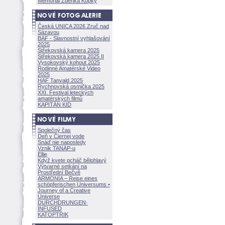
Memoriál Zdeňka Kopky
Česká UNICA 2026 Zruč nad
Sázavou
BAF - Slavnostní vyhlašování
2025
Střekovská kamera 2025
Střekovská kamera 2025 II
Vysokovský kohout 2025
Rodinné Amatérské Video
2025
HAF Tanvald 2025
Rychnovská osmička 2025
XXI. Festival leteckých
amatérských filmů
KAPITÁN KID
Společný čas
Deň v Čiernej vode
Snáď nie naposledy
Vznik TANAP-u
Ellie
Když kvete pcháč bělohlavý
Výtvarné setkání na
Prostřední Bečvě
ARMONÍA – Reise eines
schöpferisch
en Universums •
Journey of a Creative
Universe
DURCHDRUNGEN
·
INFUSED
KATOPTRIK