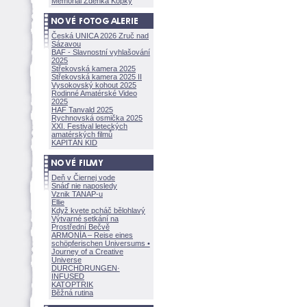
Memoriál Zdeňka Kopky
Česká UNICA 2026 Zruč nad
Sázavou
BAF - Slavnostní vyhlašování
2025
Střekovská kamera 2025
Střekovská kamera 2025 II
Vysokovský kohout 2025
Rodinné Amatérské Video
2025
HAF Tanvald 2025
Rychnovská osmička 2025
XXI. Festival leteckých
amatérských filmů
KAPITÁN KID
Deň v Čiernej vode
Snáď nie naposledy
Vznik TANAP-u
Ellie
Když kvete pcháč bělohlavý
Výtvarné setkání na
Prostřední Bečvě
ARMONÍA – Reise eines
schöpferisch
en Universums •
Journey of a Creative
Universe
DURCHDRUNGEN
·
INFUSED
KATOPTRIK
Běžná rutina