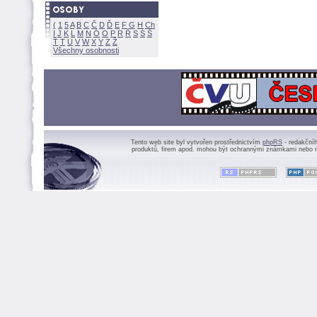
(
1
5
A
B
C
Č
D
Ď
E
F
G
H
Ch
I
J
K
L
M
N
Ó
O
P
R
Ř
S
Ś
Ť
T
U
V
W
X
Y
Z
Všechny osobnosti
Tento web site byl vytvořen prostřednictvím
phpRS
- redakční
produktů, firem apod. mohou být ochrannými známkami nebo r