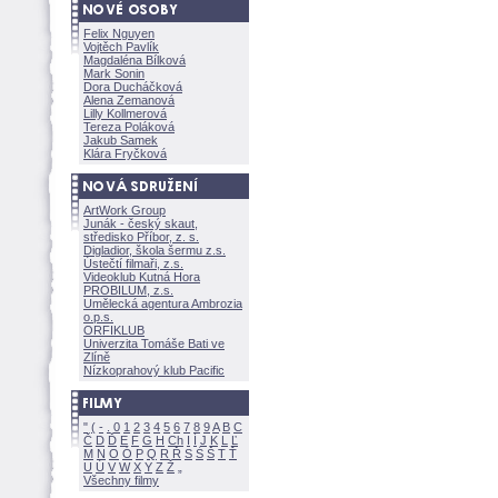
Felix Nguyen
Vojtěch Pavlík
Magdaléna Bílkov
Mark Sonin
Dora Ducháčkov
Alena Zemanov
Lilly Kollmerov
Tereza Polákov
Jakub Samek
Klára Fryčkov
ArtWork Group
Junák - český skaut,
středisko Příbor, z. s.
Digladior, škola šermu z.s.
Ústečtí filmaři, z.s.
Videoklub Kutná Hora
PROBILUM, z.s.
Umělecká agentura Ambrozia
o.p.s.
ORFIKLUB
Univerzita Tomáše Bati ve
Zlíně
Nízkoprahový klub Pacific
"
(
-
.
0
1
2
3
4
5
6
7
8
9
A
B
C
Č
D
Ď
E
F
G
H
Ch
I
Í
J
K
L
Ľ
M
N
O
Ó
P
Q
R
Ř
S
Ś
T
Ť
U
Ú
V
W
X
Y
Z
Všechny filmy