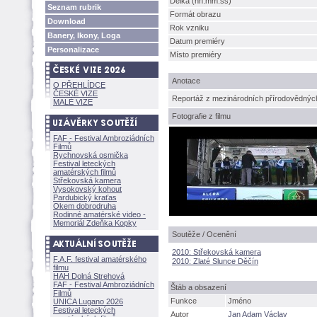
Délka (hh:mm:ss)
Seznam rubrik
Formát obrazu
Download
Rok vzniku
Banery, Ikony, Loga
Datum premiéry
Personalizace
Místo premiéry
Anotace
O PŘEHLÍDCE
ČESKÉ VIZE
Reportáž z mezinárodních přírodovědných
MALÉ VIZE
Fotografie z filmu
FAF - Festival Ambroziádních
Filmů
Rychnovská osmička
Festival leteckých
amatérských filmů
Střekovská kamera
Vysokovský kohout
Pardubický kraťas
Okem dobrodruha
Rodinné amatérské video -
Memoriál Zdeňka Kopky
Soutěže / Ocenění
2010: Střekovská kamera
F.A.F. festival amatérského
2010: Zlaté Slunce Děčín
filmu
HAH Dolná Strehov
FAF - Festival Ambroziádních
táb a obsazení
Filmů
Funkce
Jméno
UNICA Lugano 2026
Festival leteckých
Autor
Jan Adam Václav