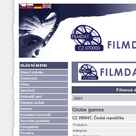
Hlavní stránka
Osobnosti
Filmy
Filmová 
Sdružení
Kalendář akcí
[Zpět]
Katalog služeb
Inzerce
Globe games
Kontaktní formulář
CZ 090047, Česká republika
Autorské poplatky
Produkce
Fotogalerie
Kategorie
Poradna