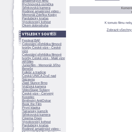
amatérských filmů
Rychnovská osmička
Střekovská kamera
Komentá
Rodinné amatérské video -
Memoriál Zdeňka Kopky
Pardubický kraťas
Vysokovský kohout
K tomuto filmu neb
Okem dobrodruha
Zobrazit všechn
Festival BAF
Celostátní přehlídka filmové
tvorby České vize - České
vize
Celostátní přehlídka filmové
tvorby České vize - Malé vize
ARSfilm
Juniorfilm - Memoriál Jiřího
Beneše
Folklór a tradície
Česká UNICA Zruč nad
Sázavou
Zlaté Slunce Brno
Vrážská kamera
VideoStage Svitavy
České vize - Červený
Kostelec
Brněnský AntiOskar
Book the Film
První klapka
Tatranský kamzík
Střekovská kamera
Cinema Open
Vysokovský kohout
Pardubický kraťas
Rodinné amatérské video -