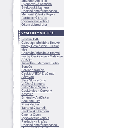
amatérských filmů
Rychnovská osmička
Střekovská kamera
Rodinné amatérské video -
Memoriál Zdeňka Kopky
Pardubický kraťas
Vysokovský kohout
Okem dobrodruha
Festival BAF
Celostátní přehlídka filmové
tvorby České vize - České
vize
Celostátní přehlídka filmové
tvorby České vize - Malé vize
ARSfilm
Juniorfilm - Memoriál Jiřího
Beneše
Folklór a tradície
Česká UNICA Zruč nad
Sázavou
Zlaté Slunce Brno
Vrážská kamera
VideoStage Svitavy
České vize - Červený
Kostelec
Brněnský AntiOskar
Book the Film
První klapka
Tatranský kamzík
Střekovská kamera
Cinema Open
Vysokovský kohout
Pardubický kraťas
Rodinné amatérské video -