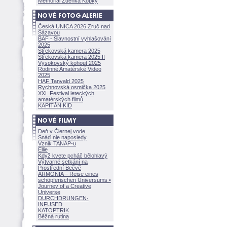
Memoriál Zdeňka Kopky
Česká UNICA 2026 Zruč nad
Sázavou
BAF - Slavnostní vyhlašování
2025
Střekovská kamera 2025
Střekovská kamera 2025 II
Vysokovský kohout 2025
Rodinné Amatérské Video
2025
HAF Tanvald 2025
Rychnovská osmička 2025
XXI. Festival leteckých
amatérských filmů
KAPITÁN KID
Deň v Čiernej vode
Snáď nie naposledy
Vznik TANAP-u
Ellie
Když kvete pcháč bělohlavý
Výtvarné setkání na
Prostřední Bečvě
ARMONÍA – Reise eines
schöpferisch
en Universums •
Journey of a Creative
Universe
DURCHDRUNGEN
·
INFUSED
KATOPTRIK
Běžná rutina