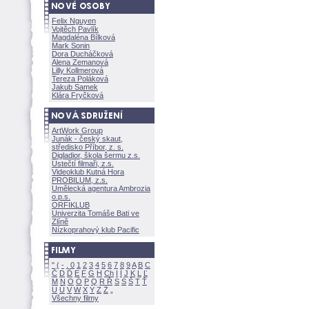
Felix Nguyen
Vojtěch Pavlík
Magdaléna Bílkov
Mark Sonin
Dora Ducháčkov
Alena Zemanov
Lilly Kollmerov
Tereza Polákov
Jakub Samek
Klára Fryčkov
ArtWork Group
Junák - český skaut,
středisko Příbor, z. s.
Digladior, škola šermu z.s.
Ústečtí filmaři, z.s.
Videoklub Kutná Hora
PROBILUM, z.s.
Umělecká agentura Ambrozia
o.p.s.
ORFIKLUB
Univerzita Tomáše Bati ve
Zlíně
Nízkoprahový klub Pacific
"
(
-
.
0
1
2
3
4
5
6
7
8
9
A
B
C
Č
D
Ď
E
F
G
H
Ch
I
Í
J
K
L
Ľ
M
N
O
Ó
P
Q
R
Ř
S
Ś
T
Ť
U
Ú
V
W
X
Y
Z
Všechny filmy