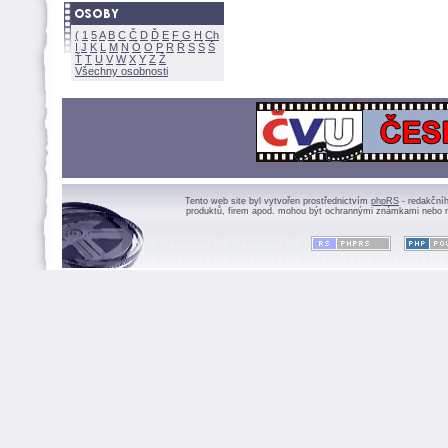
(
1
5
A
B
C
Č
D
Ď
E
F
G
H
Ch
I
J
K
L
M
N
Ó
O
P
R
Ř
S
Ś
Ť
T
U
V
W
X
Y
Z
Všechny osobnosti
Tento web site byl vytvořen prostřednictvím
phpRS
- redakční
produktů, firem apod. mohou být ochrannými známkami nebo r