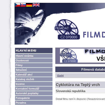
Hlavní stránka
Osobnosti
Filmy
Filmová databá
Sdružení
Kalendář akcí
[Zpět]
Katalog služeb
Inzerce
Cyklotúra na Teplý vrch
Kontaktní formulář
Slovenská republika
Autorské poplatky
Fotogalerie
Detail filmu není k dispozici (Neautorizova
Poradna