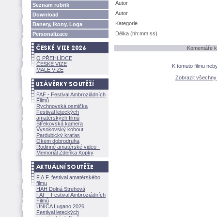
Autor
Seznam rubrik
Autor
Download
Kategorie
Banery, Ikony, Loga
Délka (hh:mm:ss)
Personalizace
Komentáře k 
O PŘEHLÍDCE
ČESKÉ VIZE
K tomuto filmu neb
MALÉ VIZE
Zobrazit všechn
FAF - Festival Ambroziádních
Filmů
Rychnovská osmička
Festival leteckých
amatérských filmů
Střekovská kamera
Vysokovský kohout
Pardubický kraťas
Okem dobrodruha
Rodinné amatérské video -
Memoriál Zdeňka Kopky
F.A.F. festival amatérského
filmu
HAH Dolná Strehov
FAF - Festival Ambroziádních
Filmů
UNICA Lugano 2026
Festival leteckých