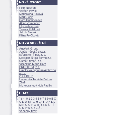
Felix Nguyen
Vojtěch Pavlík
Magdaléna Bílkov
Mark Sonin
Dora Ducháčkov
Alena Zemanov
Lilly Kollmerov
Tereza Polákov
Jakub Samek
Klára Fryčkov
ArtWork Group
Junák - český skaut,
středisko Příbor, z. s.
Digladior, škola šermu z.s.
Ústečtí filmaři, z.s.
Videoklub Kutná Hora
PROBILUM, z.s.
Umělecká agentura Ambrozia
o.p.s.
ORFIKLUB
Univerzita Tomáše Bati ve
Zlíně
Nízkoprahový klub Pacific
"
(
-
.
0
1
2
3
4
5
6
7
8
9
A
B
C
Č
D
Ď
E
F
G
H
Ch
I
Í
J
K
L
Ľ
M
N
O
Ó
P
Q
R
Ř
S
Ś
T
Ť
U
Ú
V
W
X
Y
Z
Všechny filmy