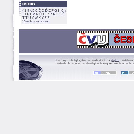
(
1
5
A
B
C
Č
D
Ď
E
F
G
H
Ch
I
J
K
L
M
N
Ó
O
P
R
Ř
S
Ś
Ť
T
U
V
W
X
Y
Z
Všechny osobnosti
Tento web site byl vytvořen prostřednictvím
phpRS
- redakční
produktů, firem apod. mohou být ochrannými známkami nebo r