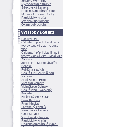
amatérských filmů
Rychnovská osmička
Střekovská kamera
Rodinné amatérské video -
Memoriál Zdeňka Kopky
Pardubický kraťas
Vysokovský kohout
Okem dobrodruha
Festival BAF
Celostátní přehlídka filmové
tvorby České vize - České
vize
Celostátní přehlídka filmové
tvorby České vize - Malé vize
ARSfilm
Juniorfilm - Memoriál Jiřího
Beneše
Folklór a tradície
Česká UNICA Zruč nad
Sázavou
Zlaté Slunce Brno
Vrážská kamera
VideoStage Svitavy
České vize - Červený
Kostelec
Brněnský AntiOskar
Book the Film
První klapka
Tatranský kamzík
Střekovská kamera
Cinema Open
Vysokovský kohout
Pardubický kraťas
Rodinné amatérské video -