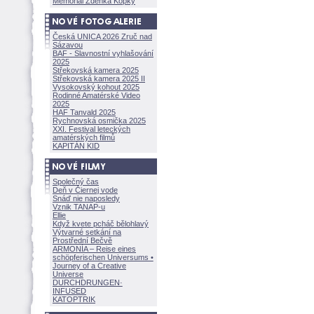
Memoriál Zdeňka Kopky
Česká UNICA 2026 Zruč nad
Sázavou
BAF - Slavnostní vyhlašování
2025
Střekovská kamera 2025
Střekovská kamera 2025 II
Vysokovský kohout 2025
Rodinné Amatérské Video
2025
HAF Tanvald 2025
Rychnovská osmička 2025
XXI. Festival leteckých
amatérských filmů
KAPITÁN KID
Společný čas
Deň v Čiernej vode
Snáď nie naposledy
Vznik TANAP-u
Ellie
Když kvete pcháč bělohlavý
Výtvarné setkání na
Prostřední Bečvě
ARMONÍA – Reise eines
schöpferisch
en Universums •
Journey of a Creative
Universe
DURCHDRUNGEN
·
INFUSED
KATOPTRIK