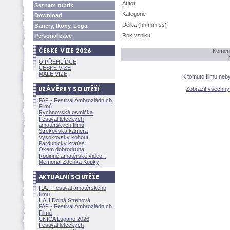
Autor
Seznam rubrik
Kategorie
Download
Délka (hh:mm:ss)
Banery, Ikony, Loga
Rok vzniku
Personalizace
Koment
O PŘEHLÍDCE
ČESKÉ VIZE
MALÉ VIZE
K tomuto filmu neb
Zobrazit všechn
FAF - Festival Ambroziádních
Filmů
Rychnovská osmička
Festival leteckých
amatérských filmů
Střekovská kamera
Vysokovský kohout
Pardubický kraťas
Okem dobrodruha
Rodinné amatérské video -
Memoriál Zdeňka Kopky
F.A.F. festival amatérského
filmu
HAH Dolná Strehov
FAF - Festival Ambroziádních
Filmů
UNICA Lugano 2026
Festival leteckých