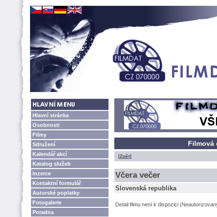
Hlavní stránka
Osobnosti
Filmy
Filmová 
Sdružení
Kalendář akcí
[Zpět]
Katalog služeb
Inzerce
Včera večer
Kontaktní formulář
Slovenská republika
Autorské poplatky
Fotogalerie
Detail filmu není k dispozici (Neautorizova
Poradna