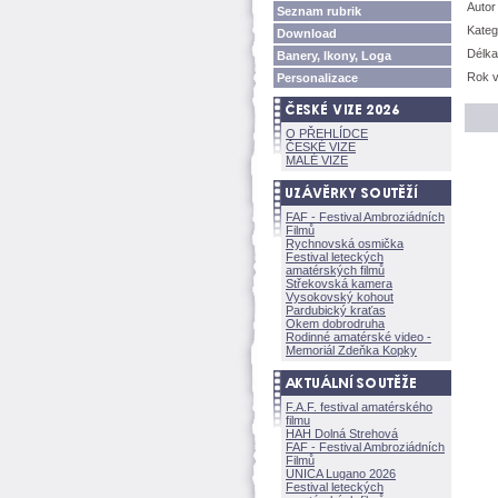
Autor
Seznam rubrik
Kateg
Download
Délka
Banery, Ikony, Loga
Rok v
Personalizace
O PŘEHLÍDCE
ČESKÉ VIZE
MALÉ VIZE
FAF - Festival Ambroziádních
Filmů
Rychnovská osmička
Festival leteckých
amatérských filmů
Střekovská kamera
Vysokovský kohout
Pardubický kraťas
Okem dobrodruha
Rodinné amatérské video -
Memoriál Zdeňka Kopky
F.A.F. festival amatérského
filmu
HAH Dolná Strehov
FAF - Festival Ambroziádních
Filmů
UNICA Lugano 2026
Festival leteckých