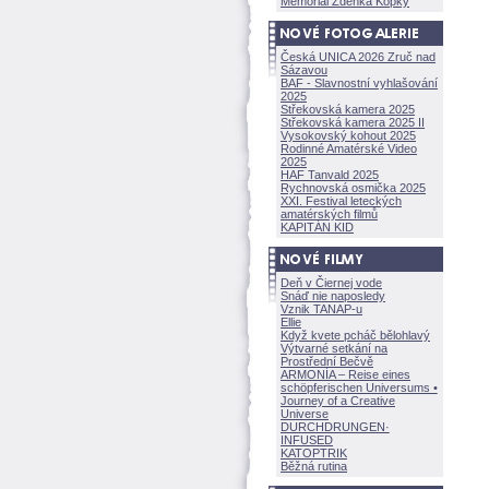
Memoriál Zdeňka Kopky
Česká UNICA 2026 Zruč nad
Sázavou
BAF - Slavnostní vyhlašování
2025
Střekovská kamera 2025
Střekovská kamera 2025 II
Vysokovský kohout 2025
Rodinné Amatérské Video
2025
HAF Tanvald 2025
Rychnovská osmička 2025
XXI. Festival leteckých
amatérských filmů
KAPITÁN KID
Deň v Čiernej vode
Snáď nie naposledy
Vznik TANAP-u
Ellie
Když kvete pcháč bělohlavý
Výtvarné setkání na
Prostřední Bečvě
ARMONÍA – Reise eines
schöpferisch
en Universums •
Journey of a Creative
Universe
DURCHDRUNGEN
·
INFUSED
KATOPTRIK
Běžná rutina