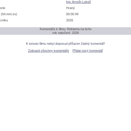
Ing. Arnošt Luke
orie
Hraný
 (hh:mm:ss)
00:00:49
zniku
2026
Komentáře k filmu: Reklama na ticho
rok natočení: 2026
K tomuto filmu nebyl doposud přiřazen žádný komentář!
Zobrazit všechny komentáře
Přidat nový komentář