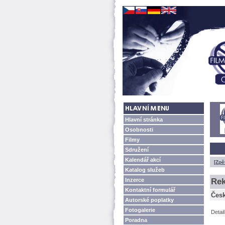
Hlavní stránka
Osobnosti
Filmy
Sdružení
Kalendář akcí
[Zpě
Katalog služeb
Inzerce
Rek
Kontaktní formulář
Česk
Autorské poplatky
Fotogalerie
Detai
Poradna