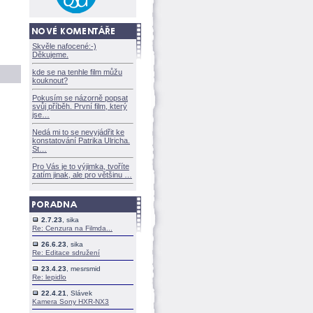
Skvěle nafocené:-)
Děkujeme.
kde se na tenhle film můžu
kouknout?
Pokusím se názorně popsat
svůj příběh. První film, který
jse
Nedá mi to se nevyjádřit ke
konstatování Patrika Ulricha.
St
Pro Vás je to výjimka, tvoříte
zatím jinak, ale pro většinu
2.7.23
, sika
Re: Cenzura na Filmda...
26.6.23
, sika
Re: Editace sdružení
23.4.23
, mesrsmid
Re: lepidlo
22.4.21
, Slávek
Kamera Sony HXR-NX3