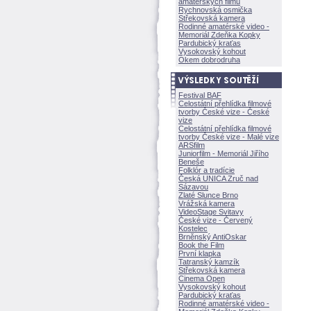
amatérských filmů
Rychnovská osmička
Střekovská kamera
Rodinné amatérské video -
Memoriál Zdeňka Kopky
Pardubický kraťas
Vysokovský kohout
Okem dobrodruha
Festival BAF
Celostátní přehlídka filmové
tvorby České vize - České
vize
Celostátní přehlídka filmové
tvorby České vize - Malé vize
ARSfilm
Juniorfilm - Memoriál Jiřího
Beneše
Folklór a tradície
Česká UNICA Zruč nad
Sázavou
Zlaté Slunce Brno
Vrážská kamera
VideoStage Svitavy
České vize - Červený
Kostelec
Brněnský AntiOskar
Book the Film
První klapka
Tatranský kamzík
Střekovská kamera
Cinema Open
Vysokovský kohout
Pardubický kraťas
Rodinné amatérské video -