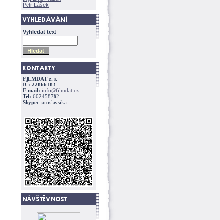
Petr Lášek
Vyhledat text
FILMDAT z. s.
IČ: 22866183
E-mail:
info@filmdat.cz
Tel:
602458782
Skype:
jaroslavsika