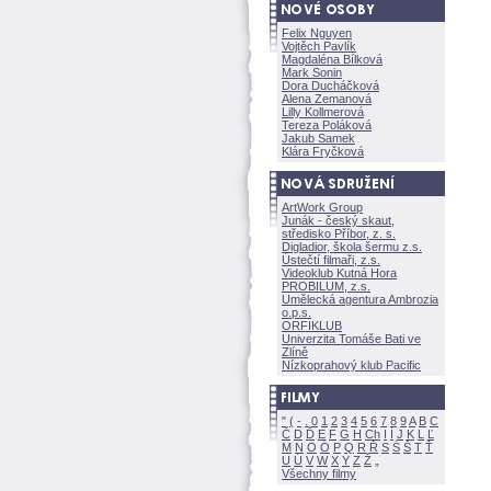
Felix Nguyen
Vojtěch Pavlík
Magdaléna Bílkov
Mark Sonin
Dora Ducháčkov
Alena Zemanov
Lilly Kollmerov
Tereza Polákov
Jakub Samek
Klára Fryčkov
ArtWork Group
Junák - český skaut,
středisko Příbor, z. s.
Digladior, škola šermu z.s.
Ústečtí filmaři, z.s.
Videoklub Kutná Hora
PROBILUM, z.s.
Umělecká agentura Ambrozia
o.p.s.
ORFIKLUB
Univerzita Tomáše Bati ve
Zlíně
Nízkoprahový klub Pacific
"
(
-
.
0
1
2
3
4
5
6
7
8
9
A
B
C
Č
D
Ď
E
F
G
H
Ch
I
Í
J
K
L
Ľ
M
N
O
Ó
P
Q
R
Ř
S
Ś
T
Ť
U
Ú
V
W
X
Y
Z
Všechny filmy