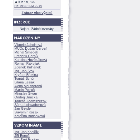
3.2.19
, csfv
Re: ARSFILM 2019
Zobraz více výpisů
Nejsou žádné inzeráty.
Viktorie Jahelkov
MUDr. Dušan Červeň
Michal Šimeček
Frederik Černík
Karolina Hovězákov
Roman Rakytiak
Zdeněk Kulhánek
Ing. Jan Štok
Kryštof Březina
Tomáš Schön
Liliana Lesiak
Alena Mautnerov
Martin Petruň
Miroslav Štván
Ondřej Unucka
Tadeáš Jadwiszczok
rka Leinweberov
Jan Geisler
Slavomír Kozák
Kateřina Buriánkov
Ing. Jan Kadlčík
Jiří Bene
Ing. Emil Pražan