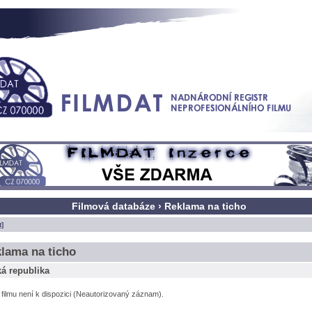
Filmová databáze › Reklama na ticho
t]
lama na ticho
á republika
l filmu není k dispozici (Neautorizovaný záznam).