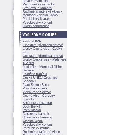
amatérských filmů
Rychnovská osmička
Střekovská kamera
Rodinné amatérské video -
Memoriál Zdeňka Kopky
Pardubický kraťas
Vysokovský kohout
Okem dobrodruha
Festival BAF
Celostátní přehlídka filmové
tvorby České vize - České
vize
Celostátní přehlídka filmové
tvorby České vize - Malé vize
ARSfilm
Juniorfilm - Memoriál Jiřího
Beneše
Folklór a tradície
Česká UNICA Zruč nad
Sázavou
Zlaté Slunce Brno
Vrážská kamera
VideoStage Svitavy
České vize - Červený
Kostelec
Brněnský AntiOskar
Book the Film
První klapka
Tatranský kamzík
Střekovská kamera
Cinema Open
Vysokovský kohout
Pardubický kraťas
Rodinné amatérské video -