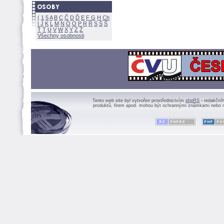
(
1
5
A
B
C
Č
D
Ď
E
F
G
H
Ch
I
J
K
L
M
N
Ó
O
P
R
Ř
S
Ś
Ť
T
U
V
W
X
Y
Z
Všechny osobnosti
Tento web site byl vytvořen prostřednictvím
phpRS
- redakční
produktů, firem apod. mohou být ochrannými známkami nebo r