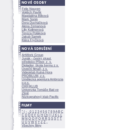
Felix Nguyen
Vojtěch Pavlík
Magdaléna Bílkov
Mark Sonin
Dora Ducháčkov
Alena Zemanov
Lilly Kollmerov
Tereza Polákov
Jakub Samek
Klára Fryčkov
ArtWork Group
Junák - český skaut,
středisko Příbor, z. s.
Digladior, škola šermu z.s.
Ústečtí filmaři, z.s.
Videoklub Kutná Hora
PROBILUM, z.s.
Umělecká agentura Ambrozia
o.p.s.
ORFIKLUB
Univerzita Tomáše Bati ve
Zlíně
Nízkoprahový klub Pacific
"
(
-
.
0
1
2
3
4
5
6
7
8
9
A
B
C
Č
D
Ď
E
F
G
H
Ch
I
Í
J
K
L
Ľ
M
N
O
Ó
P
Q
R
Ř
S
Ś
T
Ť
U
Ú
V
W
X
Y
Z
Všechny filmy