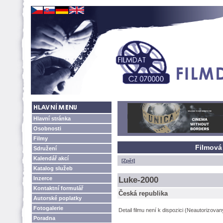
Hlavní stránka
Osobnosti
Filmy
Filmová
Sdružení
Kalendář akcí
[Zpět]
Katalog služeb
Inzerce
Luke-2000
Kontaktní formulář
Česká republika
Autorské poplatky
Fotogalerie
Detail filmu není k dispozici (Neautorizova
Poradna