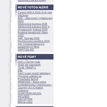
Memoriál Zdeňka Kopky
Česká UNICA 2026 Zruč nad
Sázavou
BAF - Slavnostní vyhlašování
2025
Střekovská kamera 2025
Střekovská kamera 2025 II
Vysokovský kohout 2025
Rodinné Amatérské Video
2025
HAF Tanvald 2025
Rychnovská osmička 2025
XXI. Festival leteckých
amatérských filmů
KAPITÁN KID
Deň v Čiernej vode
Snáď nie naposledy
Vznik TANAP-u
Ellie
Když kvete pcháč bělohlavý
Výtvarné setkání na
Prostřední Bečvě
ARMONÍA – Reise eines
schöpferisch
en Universums •
Journey of a Creative
Universe
DURCHDRUNGEN
·
INFUSED
KATOPTRIK
Běžná rutina