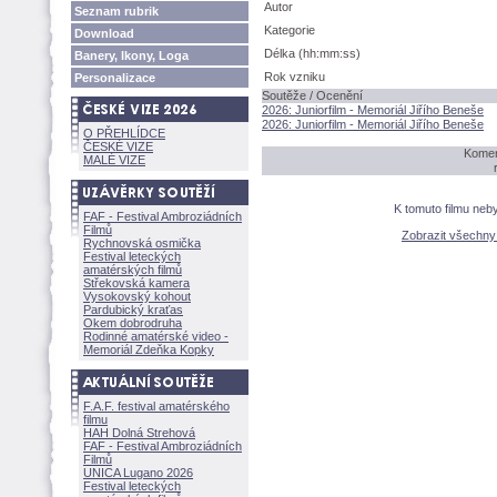
Autor
Seznam rubrik
Kategorie
Download
Délka (hh:mm:ss)
Banery, Ikony, Loga
Rok vzniku
Personalizace
Soutěže / Ocenění
2026: Juniorfilm - Memoriál Jiřího Beneše
2026: Juniorfilm - Memoriál Jiřího Beneše
O PŘEHLÍDCE
ČESKÉ VIZE
Komen
MALÉ VIZE
K tomuto filmu neb
FAF - Festival Ambroziádních
Filmů
Zobrazit všechn
Rychnovská osmička
Festival leteckých
amatérských filmů
Střekovská kamera
Vysokovský kohout
Pardubický kraťas
Okem dobrodruha
Rodinné amatérské video -
Memoriál Zdeňka Kopky
F.A.F. festival amatérského
filmu
HAH Dolná Strehov
FAF - Festival Ambroziádních
Filmů
UNICA Lugano 2026
Festival leteckých