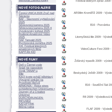
Memoriál Zdeňka Kopky
Festival dobrých zpráv 2009 -
ARSfilm Kroměříž 2009 - Výsled
Česká UNICA 2026 Zruč nad
Sázavou
BAF - Slavnostní vyhlašování
2025
B16 - Pozvánka
Střekovská kamera 2025
Střekovská kamera 2025 II
Vysokovský kohout 2025
Rodinné Amatérské Video
Litomyšlská lilie 2009 - Výsled
2025
HAF Tanvald 2025
Rychnovská osmička 2025
XXI. Festival leteckých
VideoCulture Fest 2009 - 
amatérských filmů
KAPITÁN KID
Źďárský trpaslík 2009 - výsled
Deň v Čiernej vode
Snáď nie naposledy
Vznik TANAP-u
Beskydský Ještěr 2009 - Výsled
Ellie
Když kvete pcháč bělohlavý
Výtvarné setkání na
Prostřední Bečvě
B16 - Soutěžní řád 2
ARMONÍA – Reise eines
schöpferisch
en Universums •
Journey of a Creative
Universe
R8 2009 - Výsledková li
DURCHDRUNGEN
·
INFUSED
KATOPTRIK
Běžná rutina
FLAF 2009 - Výsled