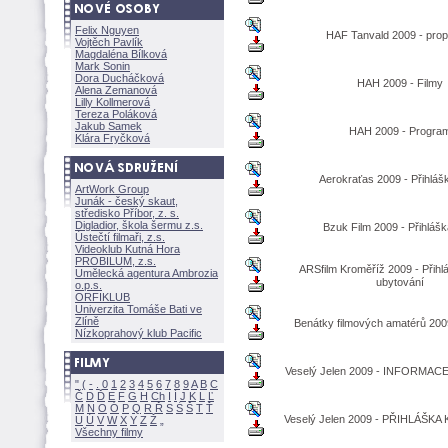
Felix Nguyen
HAF Tanvald 2009 - prop
Vojtěch Pavlík
Magdaléna Bílkov
Mark Sonin
Dora Ducháčkov
HAH 2009 - Filmy
Alena Zemanov
Lilly Kollmerov
Tereza Polákov
Jakub Samek
HAH 2009 - Progra
Klára Fryčkov
Aerokraťas 2009 - Přihlášk
ArtWork Group
Junák - český skaut,
středisko Příbor, z. s.
Digladior, škola šermu z.s.
Bzuk Film 2009 - Přihlášk
Ústečtí filmaři, z.s.
Videoklub Kutná Hora
PROBILUM, z.s.
ARSfilm Kroměříž 2009 - Přihlá
Umělecká agentura Ambrozia
ubytování
o.p.s.
ORFIKLUB
Univerzita Tomáše Bati ve
Zlíně
Benátky filmových amatérů 2009
Nízkoprahový klub Pacific
Veselý Jelen 2009 - INFORMA
"
(
-
.
0
1
2
3
4
5
6
7
8
9
A
B
C
Č
D
Ď
E
F
G
H
Ch
I
Í
J
K
L
Ľ
M
N
O
Ó
P
Q
R
Ř
S
Ś
T
Ť
Veselý Jelen 2009 - PŘIHLÁŠK
U
Ú
V
W
X
Y
Z
Všechny filmy