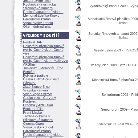
amatérských filmů
Rychnovská osmička
Vysokovský kohout 2009 - Výsle
Střekovská kamera
Rodinné amatérské video -
Memoriál Zdeňka Kopky
Mohelnická filmová písnička 200
Pardubický kraťas
Vysokovský kohout
listina
Okem dobrodruha
Benátky filmových amatérů 200
listina
Festival BAF
Celostátní přehlídka filmové
tvorby České vize - České
Veselý Jelen 2009 - TISKO
vize
Celostátní přehlídka filmové
tvorby České vize - Malé vize
ARSfilm
Veselý jelen 2009 - VÝSLEDK
Juniorfilm - Memoriál Jiřího
Beneše
Folklór a tradície
Česká UNICA Zruč nad
Mohelnická filmová písnička 20
Sázavou
Zlaté Slunce Brno
Vrážská kamera
VideoStage Svitavy
Seniorforum 2009 - Přih
České vize - Červený
Kostelec
Brněnský AntiOskar
Book the Film
Seniorforum 2009 - Prop
První klapka
Tatranský kamzík
Střekovská kamera
Cinema Open
VideoCulture Fest 2009 - P
Vysokovský kohout
Pardubický kraťas
Rodinné amatérské video -