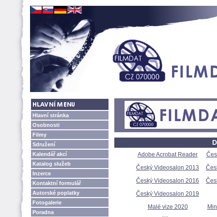
Hlavní stránka
Osobnosti
Filmy
D
Sdružení
Kalendář akcí
Adobe Acrobat Reader
Čes
Katalog služeb
Český Videosalon 2013
Čes
Inzerce
Český Videosalon 2016
Čes
Kontaktní formulář
Autorské poplatky
Český Videosalon 2019
Fotogalerie
Malé vize 2020
Min
Poradna