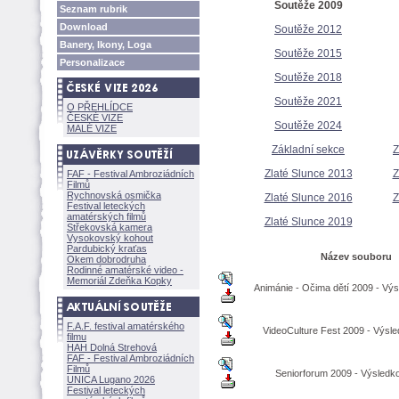
Soutěže 2009
Seznam rubrik
Download
Soutěže 2012
Banery, Ikony, Loga
Soutěže 2015
Personalizace
Soutěže 2018
Soutěže 2021
O PŘEHLÍDCE
ČESKÉ VIZE
Soutěže 2024
MALÉ VIZE
Základní sekce
Z
Zlaté Slunce 2013
Z
FAF - Festival Ambroziádních
Filmů
Rychnovská osmička
Zlaté Slunce 2016
Z
Festival leteckých
amatérských filmů
Zlaté Slunce 2019
Střekovská kamera
Vysokovský kohout
Pardubický kraťas
Název souboru
Okem dobrodruha
Rodinné amatérské video -
Memoriál Zdeňka Kopky
Animánie - Očima dětí 2009 - Výsl
F.A.F. festival amatérského
VideoCulture Fest 2009 - Výsled
filmu
HAH Dolná Strehov
FAF - Festival Ambroziádních
Filmů
Seniorforum 2009 - Výsledkov
UNICA Lugano 2026
Festival leteckých