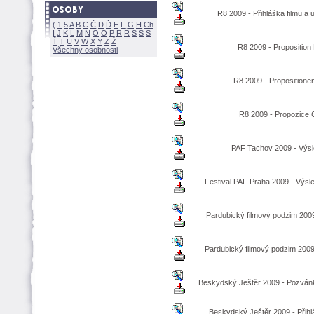
R8 2009 - Přihláška filmu a 
(
1
5
A
B
C
Č
D
Ď
E
F
G
H
Ch
I
J
K
L
M
N
Ó
O
P
R
Ř
S
Ś
Ť
T
U
V
W
X
Y
Z
R8 2009 - Proposition
Všechny osobnosti
R8 2009 - Propositione
R8 2009 - Propozice
PAF Tachov 2009 - Výs
Festival PAF Praha 2009 - Výsle
Pardubický filmový podzim 2009
Pardubický filmový podzim 2009
Beskydský Ještěr 2009 - Pozván
Beskydský Ještěr 2009 - Přihlá