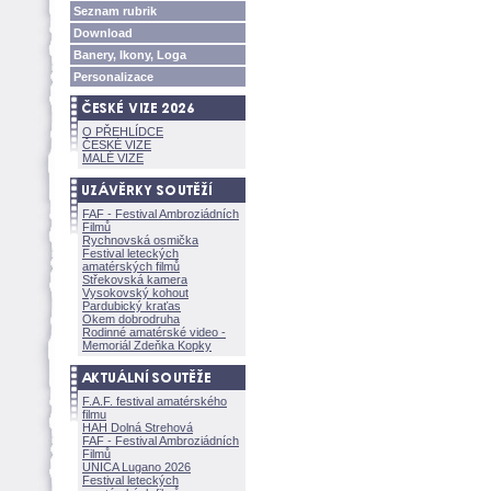
Seznam rubrik
Download
Banery, Ikony, Loga
Personalizace
O PŘEHLÍDCE
ČESKÉ VIZE
MALÉ VIZE
FAF - Festival Ambroziádních
Filmů
Rychnovská osmička
Festival leteckých
amatérských filmů
Střekovská kamera
Vysokovský kohout
Pardubický kraťas
Okem dobrodruha
Rodinné amatérské video -
Memoriál Zdeňka Kopky
F.A.F. festival amatérského
filmu
HAH Dolná Strehov
FAF - Festival Ambroziádních
Filmů
UNICA Lugano 2026
Festival leteckých