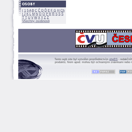
(
1
5
A
B
C
Č
D
Ď
E
F
G
H
Ch
I
J
K
L
M
N
Ó
O
P
R
Ř
S
Ś
Ť
T
U
V
W
X
Y
Z
Všechny osobnosti
Tento web site byl vytvořen prostřednictvím
phpRS
- redakční
produktů, firem apod. mohou být ochrannými známkami nebo r