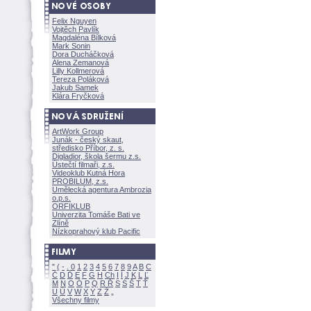
Felix Nguyen
Vojtěch Pavlík
Magdaléna Bílkov
Mark Sonin
Dora Ducháčkov
Alena Zemanov
Lilly Kollmerov
Tereza Polákov
Jakub Samek
Klára Fryčkov
ArtWork Group
Junák - český skaut,
středisko Příbor, z. s.
Digladior, škola šermu z.s.
Ústečtí filmaři, z.s.
Videoklub Kutná Hora
PROBILUM, z.s.
Umělecká agentura Ambrozia
o.p.s.
ORFIKLUB
Univerzita Tomáše Bati ve
Zlíně
Nízkoprahový klub Pacific
"
(
-
.
0
1
2
3
4
5
6
7
8
9
A
B
C
Č
D
Ď
E
F
G
H
Ch
I
Í
J
K
L
Ľ
M
N
O
Ó
P
Q
R
Ř
S
Ś
T
Ť
U
Ú
V
W
X
Y
Z
Všechny filmy