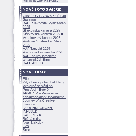
Memoriál Zdeňka Kopky
Česká UNICA 2026 Zruč nad
Sázavou
BAF - Slavnostní vyhlašování
2025
Střekovská kamera 2025
Střekovská kamera 2025 II
Vysokovský kohout 2025
Rodinné Amatérské Video
2025
HAF Tanvald 2025
Rychnovská osmička 2025
XXI. Festival leteckých
amatérských filmů
KAPITÁN KID
Ellie
Když kvete pcháč bělohlavý
Výtvarné setkání na
Prostřední Bečvě
ARMONÍA – Reise eines
schöpferisch
en Universums •
Journey of a Creative
Universe
DURCHDRUNGEN
·
INFUSED
KATOPTRIK
Běžná rutina
Noár NaRuby
Lies
Sprej