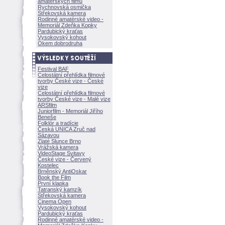
amatérských filmů
Rychnovská osmička
Střekovská kamera
Rodinné amatérské video -
Memoriál Zdeňka Kopky
Pardubický kraťas
Vysokovský kohout
Okem dobrodruha
Festival BAF
Celostátní přehlídka filmové
tvorby České vize - České
vize
Celostátní přehlídka filmové
tvorby České vize - Malé vize
ARSfilm
Juniorfilm - Memoriál Jiřího
Beneše
Folklór a tradície
Česká UNICA Zruč nad
Sázavou
Zlaté Slunce Brno
Vrážská kamera
VideoStage Svitavy
České vize - Červený
Kostelec
Brněnský AntiOskar
Book the Film
První klapka
Tatranský kamzík
Střekovská kamera
Cinema Open
Vysokovský kohout
Pardubický kraťas
Rodinné amatérské video -