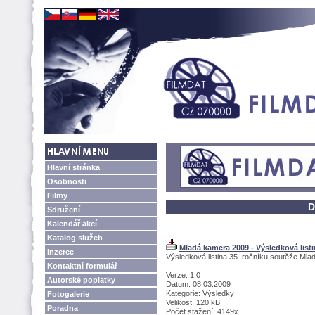
Hlavní stránka
Osobnosti
Filmy
D
Sdružení
Kalendář akcí
Katalog služeb
Mladá kamera 2009 - Výsledková list
Inzerce
Výsledková listina 35. ročníku soutěže Ml
Kontaktní formulář
Verze: 1.0
Autorské poplatky
Datum: 08.03.2009
Kategorie: Výsledky
Fotogalerie
Velikost: 120 kB
Poradna
Počet stažení: 4149x