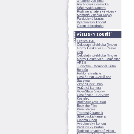
amatérských filmů
Rychnovská osmička
Střekovská kamera
Rodinné amatérské video -
Memoriál Zdeňka Kopky
Pardubický kraťas
Vysokovský kohout
Okem dobrodruha
Festival BAF
Celostátní přehlídka filmové
tvorby České vize - České
vize
Celostátní přehlídka filmové
tvorby České vize - Malé vize
ARSfilm
Juniorfilm - Memoriál Jiřího
Beneše
Folklór a tradície
Česká UNICA Zruč nad
Sázavou
Zlaté Slunce Brno
Vrážská kamera
VideoStage Svitavy
České vize - Červený
Kostelec
Brněnský AntiOskar
Book the Film
První klapka
Tatranský kamzík
Střekovská kamera
Cinema Open
Vysokovský kohout
Pardubický kraťas
Rodinné amatérské video -