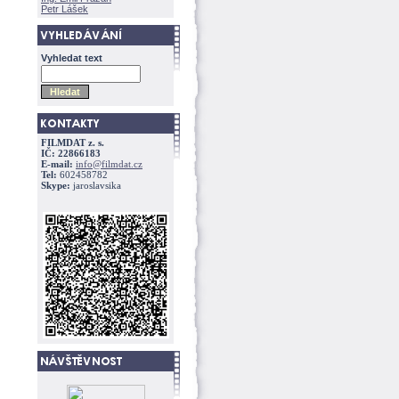
Petr Lášek
Vyhledat text
FILMDAT z. s.
IČ: 22866183
E-mail:
info@filmdat.cz
Tel:
602458782
Skype:
jaroslavsika