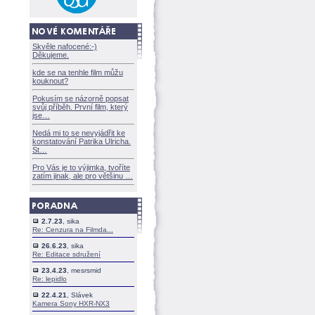
Skvěle nafocené:-)
Děkujeme.
kde se na tenhle film můžu
kouknout?
Pokusím se názorně popsat
svůj příběh. První film, který
jse
Nedá mi to se nevyjádřit ke
konstatování Patrika Ulricha.
St
Pro Vás je to výjimka, tvoříte
zatím jinak, ale pro většinu
2.7.23
, sika
Re: Cenzura na Filmda...
26.6.23
, sika
Re: Editace sdružení
23.4.23
, mesrsmid
Re: lepidlo
22.4.21
, Slávek
Kamera Sony HXR-NX3