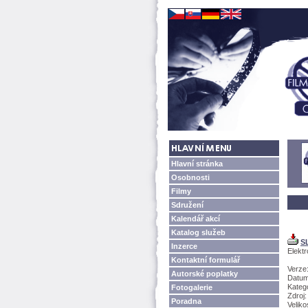
Hlavní stránka
Osobnosti
Filmy
Sdružení
Kalendář akcí
Katalog služeb
S
Inzerce
Elekt
Kontaktní formulář
Verze:
Autorské poplatky
Datum
Katego
Fotogalerie
Zdroj
Poradna
Velik