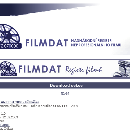
Download sekce
[Zpět]
LAN FEST 2009 - Přihláška
ronická přihláška na 5. ročník soutěže SLAN FEST 2009.
 1.0
: 12.02.2009
rie:
:
Patrox
ost: Odkaz