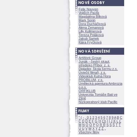
Felix Nguyen
Vojtěch Pavlík
Magdaléna Bílkov
Mark Sonin
Dora Ducháčkov
Alena Zemanov
Lilly Kollmerov
Tereza Polákov
Jakub Samek
Klára Fryčkov
ArtWork Group
Junák - český skaut,
středisko Příbor, z. s.
Digladior, škola šermu z.s.
Ústečtí filmaři, z.s.
Videoklub Kutná Hora
PROBILUM, z.s.
Umělecká agentura Ambrozia
o.p.s.
ORFIKLUB
Univerzita Tomáše Bati ve
Zlíně
Nízkoprahový klub Pacific
"
(
-
.
0
1
2
3
4
5
6
7
8
9
A
B
C
Č
D
Ď
E
F
G
H
Ch
I
Í
J
K
L
Ľ
M
N
O
Ó
P
Q
R
Ř
S
Ś
T
Ť
U
Ú
V
W
X
Y
Z
Všechny filmy