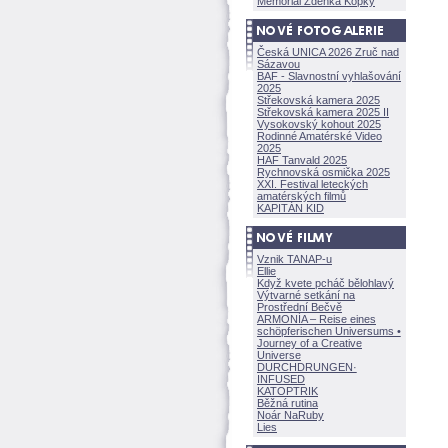
Memoriál Zdeňka Kopky
Česká UNICA 2026 Zruč nad
Sázavou
BAF - Slavnostní vyhlašování
2025
Střekovská kamera 2025
Střekovská kamera 2025 II
Vysokovský kohout 2025
Rodinné Amatérské Video
2025
HAF Tanvald 2025
Rychnovská osmička 2025
XXI. Festival leteckých
amatérských filmů
KAPITÁN KID
Vznik TANAP-u
Ellie
Když kvete pcháč bělohlavý
Výtvarné setkání na
Prostřední Bečvě
ARMONÍA – Reise eines
schöpferisch
en Universums •
Journey of a Creative
Universe
DURCHDRUNGEN
·
INFUSED
KATOPTRIK
Běžná rutina
Noár NaRuby
Lies