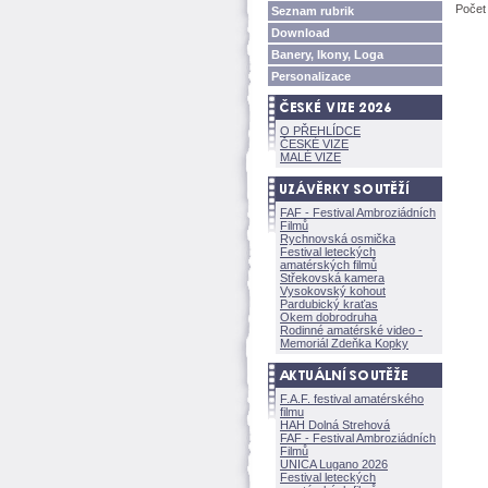
Počet
Seznam rubrik
Download
Banery, Ikony, Loga
Personalizace
O PŘEHLÍDCE
ČESKÉ VIZE
MALÉ VIZE
FAF - Festival Ambroziádních
Filmů
Rychnovská osmička
Festival leteckých
amatérských filmů
Střekovská kamera
Vysokovský kohout
Pardubický kraťas
Okem dobrodruha
Rodinné amatérské video -
Memoriál Zdeňka Kopky
F.A.F. festival amatérského
filmu
HAH Dolná Strehov
FAF - Festival Ambroziádních
Filmů
UNICA Lugano 2026
Festival leteckých