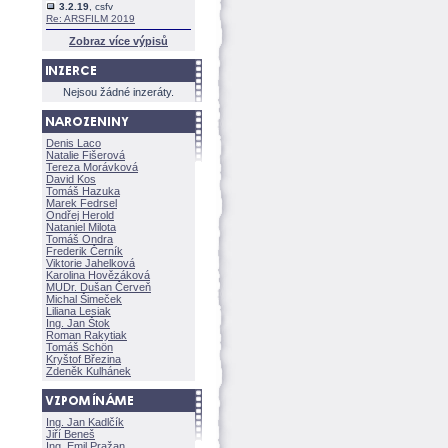
3.2.19
, csfv
Re: ARSFILM 2019
Zobraz více výpisů
Nejsou žádné inzeráty.
Denis Laco
Natalie Fišerov
Tereza Morávkov
David Kos
Tomáš Hazuka
Marek Fedrsel
Ondřej Herold
Nataniel Milota
Tomáš Ondra
Frederik Černík
Viktorie Jahelkov
Karolina Hovězákov
MUDr. Dušan Červeň
Michal Šimeček
Liliana Lesiak
Ing. Jan Štok
Roman Rakytiak
Tomáš Schön
Kryštof Březina
Zdeněk Kulhánek
Ing. Jan Kadlčík
Jiří Bene
Ing. Emil Pražan