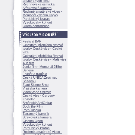
amatérských filmů
Rychnovská osmička
Střekovská kamera
Rodinné amatérské video -
Memoriál Zdeňka Kopky
Pardubický kraťas
Vysokovský kohout
Okem dobrodruha
Festival BAF
Celostátní přehlídka filmové
tvorby České vize - České
vize
Celostátní přehlídka filmové
tvorby České vize - Malé vize
ARSfilm
Juniorfilm - Memoriál Jiřího
Beneše
Folklór a tradície
Česká UNICA Zruč nad
Sázavou
Zlaté Slunce Brno
Vrážská kamera
VideoStage Svitavy
České vize - Červený
Kostelec
Brněnský AntiOskar
Book the Film
První klapka
Tatranský kamzík
Střekovská kamera
Cinema Open
Vysokovský kohout
Pardubický kraťas
Rodinné amatérské video -