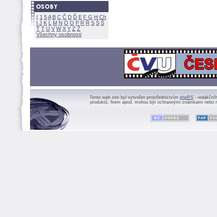
(
1
5
A
B
C
Č
D
Ď
E
F
G
H
Ch
I
J
K
L
M
N
Ó
O
P
R
Ř
S
Ś
Ť
T
U
V
W
X
Y
Z
Všechny osobnosti
Tento web site byl vytvořen prostřednictvím
phpRS
- redakční
produktů, firem apod. mohou být ochrannými známkami nebo r