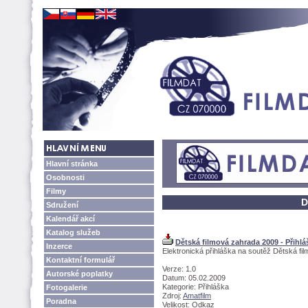
Hlavní stránka
Osobnosti
Filmy
D
Sdružení
Kalendář akcí
Katalog služeb
Dětská filmová zahrada 2009 - Přihlá
Inzerce
Elektronická přihláška na soutěž Dětská fi
Kontaktní formulář
Verze: 1.0
Autorské poplatky
Datum: 05.02.2009
Kategorie: Přihláška
Fotogalerie
Zdroj:
Amatfilm
Poradna
Velikost: Odkaz