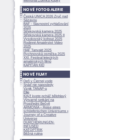
Memoriál Zdeňka Kopky
Česká UNICA 2026 Zruč nad
Sázavou
BAF - Slavnostní vyhlašování
2025
Střekovská kamera 2025
Střekovská kamera 2025 II
Vysokovský kohout 2025
Rodinné Amatérské Video
2025
HAF Tanvald 2025
Rychnovská osmička 2025
XXI. Festival leteckých
amatérských filmů
KAPITÁN KID
Deň v Čiernej vode
Snáď nie naposledy
Vznik TANAP-u
Ellie
Když kvete pcháč bělohlavý
Výtvarné setkání na
Prostřední Bečvě
ARMONÍA – Reise eines
schöpferisch
en Universums •
Journey of a Creative
Universe
DURCHDRUNGEN
·
INFUSED
KATOPTRIK
Běžná rutina