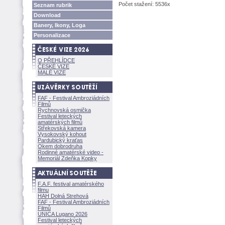
Počet stažení: 5536x
Seznam rubrik
Download
Banery, Ikony, Loga
Personalizace
O PŘEHLÍDCE
ČESKÉ VIZE
MALÉ VIZE
FAF - Festival Ambroziádních
Filmů
Rychnovská osmička
Festival leteckých
amatérských filmů
Střekovská kamera
Vysokovský kohout
Pardubický kraťas
Okem dobrodruha
Rodinné amatérské video -
Memoriál Zdeňka Kopky
F.A.F. festival amatérského
filmu
HAH Dolná Strehov
FAF - Festival Ambroziádních
Filmů
UNICA Lugano 2026
Festival leteckých