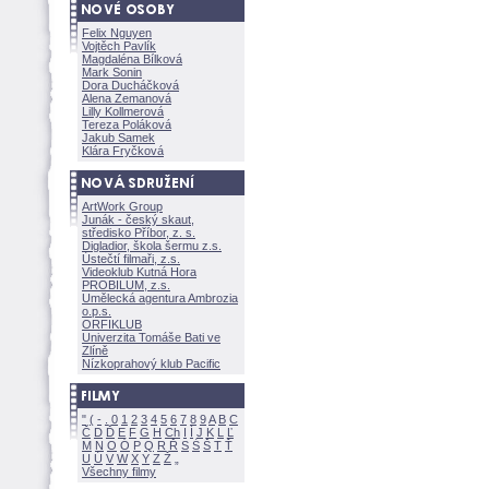
Felix Nguyen
Vojtěch Pavlík
Magdaléna Bílkov
Mark Sonin
Dora Ducháčkov
Alena Zemanov
Lilly Kollmerov
Tereza Polákov
Jakub Samek
Klára Fryčkov
ArtWork Group
Junák - český skaut,
středisko Příbor, z. s.
Digladior, škola šermu z.s.
Ústečtí filmaři, z.s.
Videoklub Kutná Hora
PROBILUM, z.s.
Umělecká agentura Ambrozia
o.p.s.
ORFIKLUB
Univerzita Tomáše Bati ve
Zlíně
Nízkoprahový klub Pacific
"
(
-
.
0
1
2
3
4
5
6
7
8
9
A
B
C
Č
D
Ď
E
F
G
H
Ch
I
Í
J
K
L
Ľ
M
N
O
Ó
P
Q
R
Ř
S
Ś
T
Ť
U
Ú
V
W
X
Y
Z
Všechny filmy