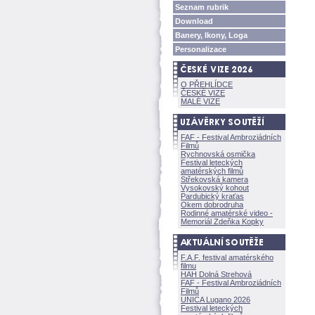
Seznam rubrik
Download
Banery, Ikony, Loga
Personalizace
O PŘEHLÍDCE
ČESKÉ VIZE
MALÉ VIZE
FAF - Festival Ambroziádních
Filmů
Rychnovská osmička
Festival leteckých
amatérských filmů
Střekovská kamera
Vysokovský kohout
Pardubický kraťas
Okem dobrodruha
Rodinné amatérské video -
Memoriál Zdeňka Kopky
F.A.F. festival amatérského
filmu
HAH Dolná Strehov
FAF - Festival Ambroziádních
Filmů
UNICA Lugano 2026
Festival leteckých