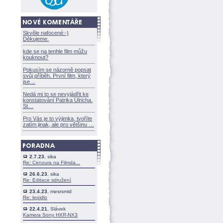
Skvěle nafocené:-)
Děkujeme.
kde se na tenhle film můžu
kouknout?
Pokusím se názorně popsat
svůj příběh. První film, který
jse
Nedá mi to se nevyjádřit ke
konstatování Patrika Ulricha.
St
Pro Vás je to výjimka, tvoříte
zatím jinak, ale pro většinu
2.7.23
, sika
Re: Cenzura na Filmda...
26.6.23
, sika
Re: Editace sdružení
23.4.23
, mesrsmid
Re: lepidlo
22.4.21
, Slávek
Kamera Sony HXR-NX3