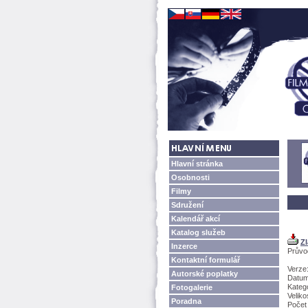
Hlavní stránka
Osobnosti
Filmy
Sdružení
Kalendář akcí
Katalog služeb
Zl
Inzerce
Průvod
Kontaktní formulář
Verze:
Autorské poplatky
Datum
Katego
Fotogalerie
Veliko
Poradna
Počet