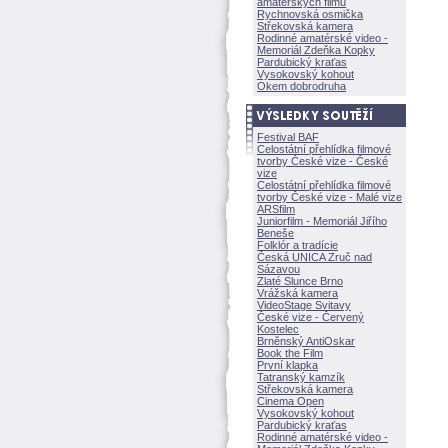
amatérských filmů
Rychnovská osmička
Střekovská kamera
Rodinné amatérské video -
Memoriál Zdeňka Kopky
Pardubický kraťas
Vysokovský kohout
Okem dobrodruha
Festival BAF
Celostátní přehlídka filmové
tvorby České vize - České
vize
Celostátní přehlídka filmové
tvorby České vize - Malé vize
ARSfilm
Juniorfilm - Memoriál Jiřího
Beneše
Folklór a tradície
Česká UNICA Zruč nad
Sázavou
Zlaté Slunce Brno
Vrážská kamera
VideoStage Svitavy
České vize - Červený
Kostelec
Brněnský AntiOskar
Book the Film
První klapka
Tatranský kamzík
Střekovská kamera
Cinema Open
Vysokovský kohout
Pardubický kraťas
Rodinné amatérské video -