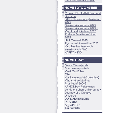
Memoriál Zdeňka Kopky
Česká UNICA 2026 Zruč nad
Sázavou
BAF - Slavnostní vyhlašování
2025
Střekovská kamera 2025
Střekovská kamera 2025 II
Vysokovský kohout 2025
Rodinné Amatérské Video
2025
HAF Tanvald 2025
Rychnovská osmička 2025
XXI. Festival leteckých
amatérských filmů
KAPITÁN KID
Deň v Čiernej vode
Snáď nie naposledy
Vznik TANAP-u
Ellie
Když kvete pcháč bělohlavý
Výtvarné setkání na
Prostřední Bečvě
ARMONÍA – Reise eines
schöpferisch
en Universums •
Journey of a Creative
Universe
DURCHDRUNGEN
·
INFUSED
KATOPTRIK
Běžná rutina