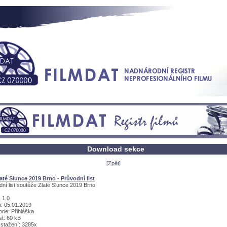
Download sekce
[Zpět]
até Slunce 2019 Brno - Průvodní list
ní list soutěže Zlaté Slunce 2019 Brno
 1.0
: 05.01.2019
rie: Přihláška
st: 60 kB
 stažení: 3285x