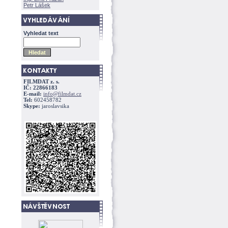
Petr Lášek
Vyhledat text
FILMDAT z. s.
IČ: 22866183
E-mail:
info@filmdat.cz
Tel:
602458782
Skype:
jaroslavsika