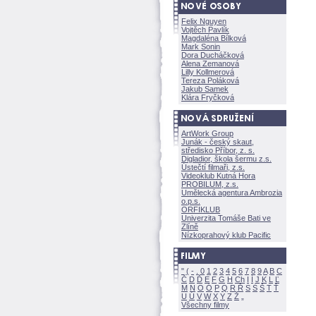
Felix Nguyen
Vojtěch Pavlík
Magdaléna Bílkov
Mark Sonin
Dora Ducháčkov
Alena Zemanov
Lilly Kollmerov
Tereza Polákov
Jakub Samek
Klára Fryčkov
ArtWork Group
Junák - český skaut,
středisko Příbor, z. s.
Digladior, škola šermu z.s.
Ústečtí filmaři, z.s.
Videoklub Kutná Hora
PROBILUM, z.s.
Umělecká agentura Ambrozia
o.p.s.
ORFIKLUB
Univerzita Tomáše Bati ve
Zlíně
Nízkoprahový klub Pacific
"
(
-
.
0
1
2
3
4
5
6
7
8
9
A
B
C
Č
D
Ď
E
F
G
H
Ch
I
Í
J
K
L
Ľ
M
N
O
Ó
P
Q
R
Ř
S
Ś
T
Ť
U
Ú
V
W
X
Y
Z
Všechny filmy