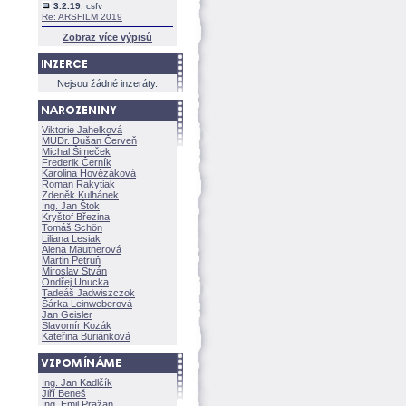
3.2.19
, csfv
Re: ARSFILM 2019
Zobraz více výpisů
Nejsou žádné inzeráty.
Viktorie Jahelkov
MUDr. Dušan Červeň
Michal Šimeček
Frederik Černík
Karolina Hovězákov
Roman Rakytiak
Zdeněk Kulhánek
Ing. Jan Štok
Kryštof Březina
Tomáš Schön
Liliana Lesiak
Alena Mautnerov
Martin Petruň
Miroslav Štván
Ondřej Unucka
Tadeáš Jadwiszczok
rka Leinweberov
Jan Geisler
Slavomír Kozák
Kateřina Buriánkov
Ing. Jan Kadlčík
Jiří Bene
Ing. Emil Pražan