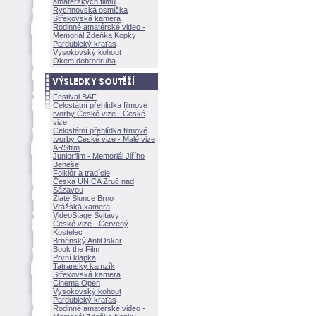
amatérských filmů
Rychnovská osmička
Střekovská kamera
Rodinné amatérské video -
Memoriál Zdeňka Kopky
Pardubický kraťas
Vysokovský kohout
Okem dobrodruha
Festival BAF
Celostátní přehlídka filmové
tvorby České vize - České
vize
Celostátní přehlídka filmové
tvorby České vize - Malé vize
ARSfilm
Juniorfilm - Memoriál Jiřího
Beneše
Folklór a tradície
Česká UNICA Zruč nad
Sázavou
Zlaté Slunce Brno
Vrážská kamera
VideoStage Svitavy
České vize - Červený
Kostelec
Brněnský AntiOskar
Book the Film
První klapka
Tatranský kamzík
Střekovská kamera
Cinema Open
Vysokovský kohout
Pardubický kraťas
Rodinné amatérské video -