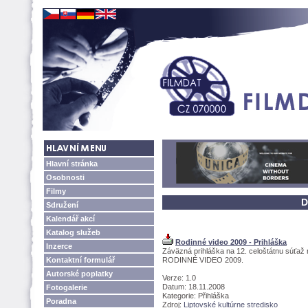
Hlavní stránka
Osobnosti
Filmy
D
Sdružení
Kalendář akcí
Katalog služeb
Rodinné video 2009 - Prihláška
Inzerce
Záväzná prihláška na 12. celoštátnu súťaž
Kontaktní formulář
RODINNÉ VIDEO 2009.
Autorské poplatky
Verze: 1.0
Datum: 18.11.2008
Fotogalerie
Kategorie: Přihláška
Poradna
Zdroj:
Liptovské kultúrne stredisko