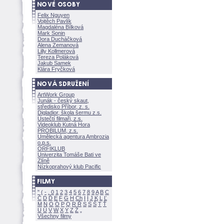
Felix Nguyen
Vojtěch Pavlík
Magdaléna Bílkov
Mark Sonin
Dora Ducháčkov
Alena Zemanov
Lilly Kollmerov
Tereza Polákov
Jakub Samek
Klára Fryčkov
ArtWork Group
Junák - český skaut,
středisko Příbor, z. s.
Digladior, škola šermu z.s.
Ústečtí filmaři, z.s.
Videoklub Kutná Hora
PROBILUM, z.s.
Umělecká agentura Ambrozia
o.p.s.
ORFIKLUB
Univerzita Tomáše Bati ve
Zlíně
Nízkoprahový klub Pacific
"
(
-
.
0
1
2
3
4
5
6
7
8
9
A
B
C
Č
D
Ď
E
F
G
H
Ch
I
Í
J
K
L
Ľ
M
N
O
Ó
P
Q
R
Ř
S
Ś
T
Ť
U
Ú
V
W
X
Y
Z
Všechny filmy