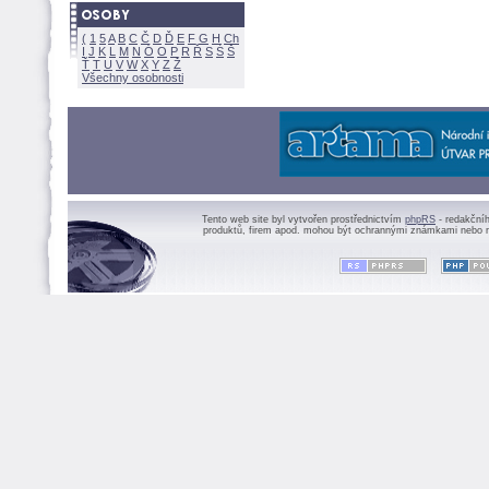
(
1
5
A
B
C
Č
D
Ď
E
F
G
H
Ch
I
J
K
L
M
N
Ó
O
P
R
Ř
S
Ś
Ť
T
U
V
W
X
Y
Z
Všechny osobnosti
Tento web site byl vytvořen prostřednictvím
phpRS
- redakční
produktů, firem apod. mohou být ochrannými známkami nebo r