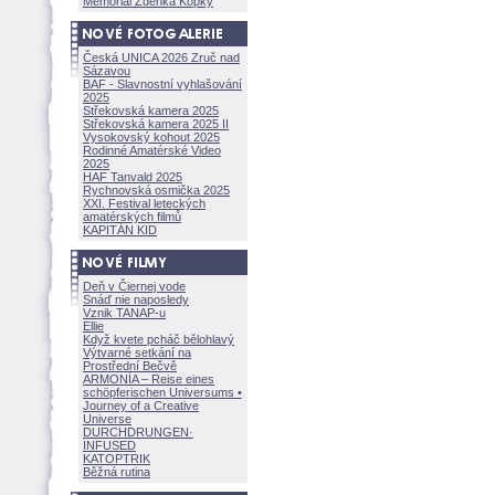
Memoriál Zdeňka Kopky
Česká UNICA 2026 Zruč nad
Sázavou
BAF - Slavnostní vyhlašování
2025
Střekovská kamera 2025
Střekovská kamera 2025 II
Vysokovský kohout 2025
Rodinné Amatérské Video
2025
HAF Tanvald 2025
Rychnovská osmička 2025
XXI. Festival leteckých
amatérských filmů
KAPITÁN KID
Deň v Čiernej vode
Snáď nie naposledy
Vznik TANAP-u
Ellie
Když kvete pcháč bělohlavý
Výtvarné setkání na
Prostřední Bečvě
ARMONÍA – Reise eines
schöpferisch
en Universums •
Journey of a Creative
Universe
DURCHDRUNGEN
·
INFUSED
KATOPTRIK
Běžná rutina