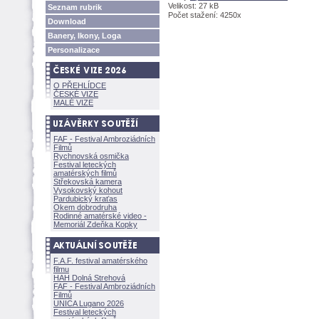
Velikost: 27 kB
Seznam rubrik
Počet stažení: 4250x
Download
Banery, Ikony, Loga
Personalizace
O PŘEHLÍDCE
ČESKÉ VIZE
MALÉ VIZE
FAF - Festival Ambroziádních
Filmů
Rychnovská osmička
Festival leteckých
amatérských filmů
Střekovská kamera
Vysokovský kohout
Pardubický kraťas
Okem dobrodruha
Rodinné amatérské video -
Memoriál Zdeňka Kopky
F.A.F. festival amatérského
filmu
HAH Dolná Strehov
FAF - Festival Ambroziádních
Filmů
UNICA Lugano 2026
Festival leteckých