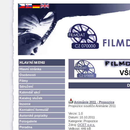
Hlavní stránka
Osobnosti
Filmy
D
Sdružení
Kalendář akcí
Katalog služeb
Animánie 2011 - Propozice
Inzerce
Propozice soutěže Animánie 2011
Kontaktní formulář
Verze: 1.0
Autorské poplatky
Datum: 10.10.2011
Kategorie: Propozice
Fotogalerie
Zdroj:
OCET o.p.s.
Poradna
Velikost: 446 kB