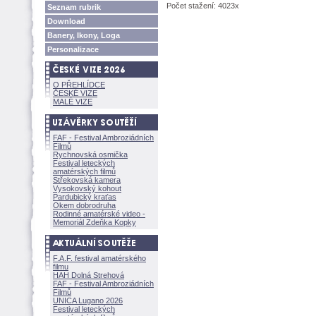
Počet stažení: 4023x
Seznam rubrik
Download
Banery, Ikony, Loga
Personalizace
O PŘEHLÍDCE
ČESKÉ VIZE
MALÉ VIZE
FAF - Festival Ambroziádních
Filmů
Rychnovská osmička
Festival leteckých
amatérských filmů
Střekovská kamera
Vysokovský kohout
Pardubický kraťas
Okem dobrodruha
Rodinné amatérské video -
Memoriál Zdeňka Kopky
F.A.F. festival amatérského
filmu
HAH Dolná Strehov
FAF - Festival Ambroziádních
Filmů
UNICA Lugano 2026
Festival leteckých