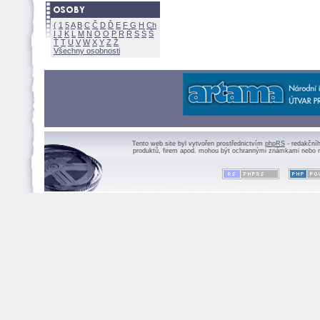
(
1
5
A
B
C
Č
D
Ď
E
F
G
H
Ch
I
J
K
L
M
N
Ó
O
P
R
Ř
S
Ś
Ť
T
U
V
W
X
Y
Z
Všechny osobnosti
Tento web site byl vytvořen prostřednictvím
phpRS
- redakční
produktů, firem apod. mohou být ochrannými známkami nebo r