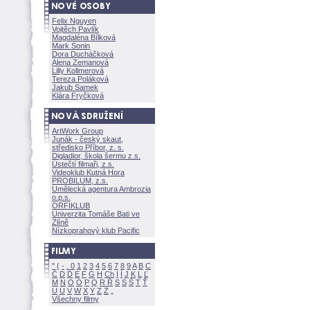
Felix Nguyen
Vojtěch Pavlík
Magdaléna Bílkov
Mark Sonin
Dora Ducháčkov
Alena Zemanov
Lilly Kollmerov
Tereza Polákov
Jakub Samek
Klára Fryčkov
ArtWork Group
Junák - český skaut,
středisko Příbor, z. s.
Digladior, škola šermu z.s.
Ústečtí filmaři, z.s.
Videoklub Kutná Hora
PROBILUM, z.s.
Umělecká agentura Ambrozia
o.p.s.
ORFIKLUB
Univerzita Tomáše Bati ve
Zlíně
Nízkoprahový klub Pacific
"
(
-
.
0
1
2
3
4
5
6
7
8
9
A
B
C
Č
D
Ď
E
F
G
H
Ch
I
Í
J
K
L
Ľ
M
N
O
Ó
P
Q
R
Ř
S
Ś
T
Ť
U
Ú
V
W
X
Y
Z
Všechny filmy