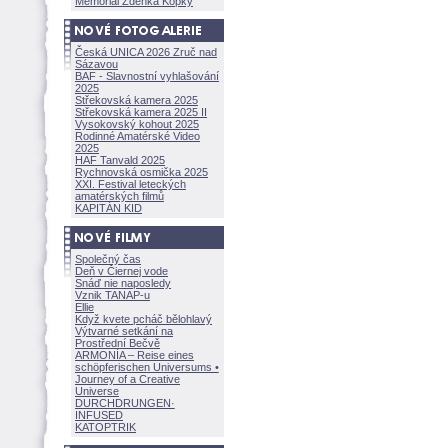
Memoriál Zdeňka Kopky
Česká UNICA 2026 Zruč nad
Sázavou
BAF - Slavnostní vyhlašování
2025
Střekovská kamera 2025
Střekovská kamera 2025 II
Vysokovský kohout 2025
Rodinné Amatérské Video
2025
HAF Tanvald 2025
Rychnovská osmička 2025
XXI. Festival leteckých
amatérských filmů
KAPITÁN KID
Společný čas
Deň v Čiernej vode
Snáď nie naposledy
Vznik TANAP-u
Ellie
Když kvete pcháč bělohlavý
Výtvarné setkání na
Prostřední Bečvě
ARMONÍA – Reise eines
schöpferisch
en Universums •
Journey of a Creative
Universe
DURCHDRUNGEN
·
INFUSED
KATOPTRIK