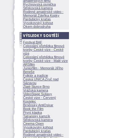
amatérských filmů
Rychnovská osmička
Střekovská kamera
Rodinné amatérské video -
Memoriál Zdeňka Kopky
Pardubický kraťas
Vysokovský kohout
Okem dobrodruha
Festival BAF
Celostátní přehlídka filmové
tvorby České vize - České
vize
Celostátní přehlídka filmové
tvorby České vize - Malé vize
ARSfilm
Juniorfilm - Memoriál Jiřího
Beneše
Folklór a tradície
Česká UNICA Zruč nad
Sázavou
Zlaté Slunce Brno
Vrážská kamera
VideoStage Svitavy
České vize - Červený
Kostelec
Brněnský AntiOskar
Book the Film
První klapka
Tatranský kamzík
Střekovská kamera
Cinema Open
Vysokovský kohout
Pardubický kraťas
Rodinné amatérské video -