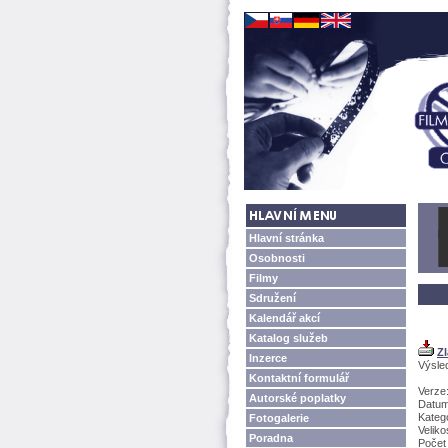
Hlavní stránka
Osobnosti
Filmy
Sdružení
Kalendář akcí
Katalog služeb
Zl
Inzerce
Výsled
Kontaktní formulář
Verze:
Autorské poplatky
Datum
Kateg
Fotogalerie
Veliko
Poradna
Počet