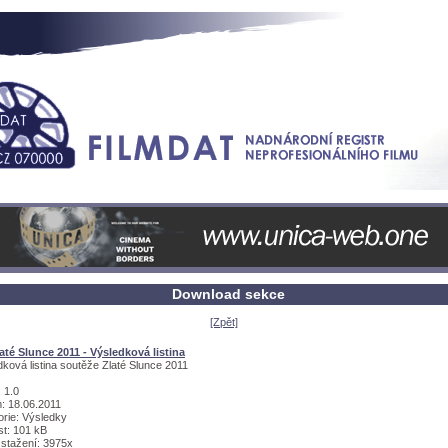
Download sekce
[Zpět]
até Slunce 2011 - Výsledková listina
ková listina soutěže Zlaté Slunce 2011
 1.0
: 18.06.2011
orie: Výsledky
st: 101 kB
 stažení: 3975x