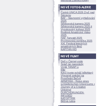
Memoriál Zdeňka Kopky
Česká UNICA 2026 Zruč nad
Sázavou
BAF - Slavnostní vyhlašování
2025
Střekovská kamera 2025
Střekovská kamera 2025 II
Vysokovský kohout 2025
Rodinné Amatérské Video
2025
HAF Tanvald 2025
Rychnovská osmička 2025
XXI. Festival leteckých
amatérských filmů
KAPITÁN KID
Deň v Čiernej vode
Snáď nie naposledy
Vznik TANAP-u
Ellie
Když kvete pcháč bělohlavý
Výtvarné setkání na
Prostřední Bečvě
ARMONÍA – Reise eines
schöpferisch
en Universums •
Journey of a Creative
Universe
DURCHDRUNGEN
·
INFUSED
KATOPTRIK
Běžná rutina