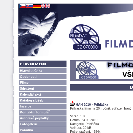
Hlavní stránka
Osobnosti
Filmy
D
Sdružení
Kalendář akcí
Katalog služeb
HAH 2010 - Prihláška
Inzerce
Prihláška filmu na 20. ročník súťaže Hran
Kontaktní formulář
Verze: 1.0
Autorské poplatky
Datum: 24.05.2010
Kategorie: Prihláška
Fotogalerie
Velikost: 29 kB
Poradna
Počet stažení: 4584x