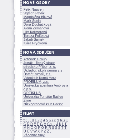
Felix Nguyen
Vojtěch Pavlík
Magdaléna Bílkov
Mark Sonin
Dora Ducháčkov
Alena Zemanov
Lilly Kollmerov
Tereza Polákov
Jakub Samek
Klára Fryčkov
ArtWork Group
Junák - český skaut,
středisko Příbor, z. s.
Digladior, škola šermu z.s.
Ústečtí filmaři, z.s.
Videoklub Kutná Hora
PROBILUM, z.s.
Umělecká agentura Ambrozia
o.p.s.
ORFIKLUB
Univerzita Tomáše Bati ve
Zlíně
Nízkoprahový klub Pacific
"
(
-
.
0
1
2
3
4
5
6
7
8
9
A
B
C
Č
D
Ď
E
F
G
H
Ch
I
Í
J
K
L
Ľ
M
N
O
Ó
P
Q
R
Ř
S
Ś
T
Ť
U
Ú
V
W
X
Y
Z
Všechny filmy