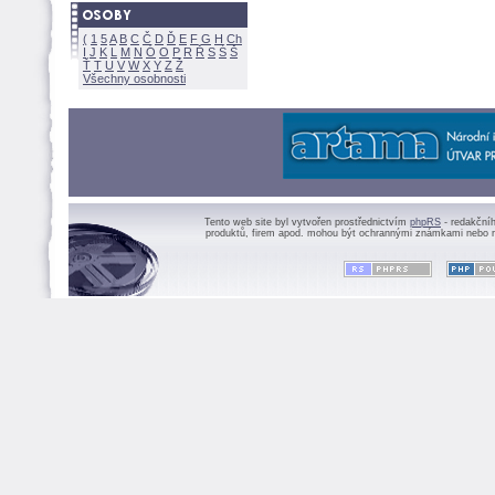
(
1
5
A
B
C
Č
D
Ď
E
F
G
H
Ch
I
J
K
L
M
N
Ó
O
P
R
Ř
S
Ś
Ť
T
U
V
W
X
Y
Z
Všechny osobnosti
Tento web site byl vytvořen prostřednictvím
phpRS
- redakční
produktů, firem apod. mohou být ochrannými známkami nebo r