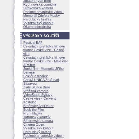
amatérských filmů
Rychnovská osmička
Střekovská kamera
Rodinné amatérské video -
Memoriál Zdeňka Kopky
Pardubický kraťas
Vysokovský kohout
Okem dobrodruha
Festival BAF
Celostátní přehlídka filmové
tvorby České vize - České
vize
Celostátní přehlídka filmové
tvorby České vize - Malé vize
ARSfilm
Juniorfilm - Memoriál Jiřího
Beneše
Folklór a tradície
Česká UNICA Zruč nad
Sázavou
Zlaté Slunce Brno
Vrážská kamera
VideoStage Svitavy
České vize - Červený
Kostelec
Brněnský AntiOskar
Book the Film
První klapka
Tatranský kamzík
Střekovská kamera
Cinema Open
Vysokovský kohout
Pardubický kraťas
Rodinné amatérské video -