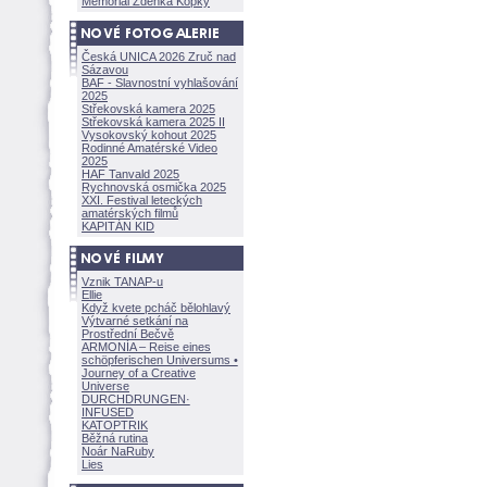
Memoriál Zdeňka Kopky
Česká UNICA 2026 Zruč nad
Sázavou
BAF - Slavnostní vyhlašování
2025
Střekovská kamera 2025
Střekovská kamera 2025 II
Vysokovský kohout 2025
Rodinné Amatérské Video
2025
HAF Tanvald 2025
Rychnovská osmička 2025
XXI. Festival leteckých
amatérských filmů
KAPITÁN KID
Vznik TANAP-u
Ellie
Když kvete pcháč bělohlavý
Výtvarné setkání na
Prostřední Bečvě
ARMONÍA – Reise eines
schöpferisch
en Universums •
Journey of a Creative
Universe
DURCHDRUNGEN
·
INFUSED
KATOPTRIK
Běžná rutina
Noár NaRuby
Lies