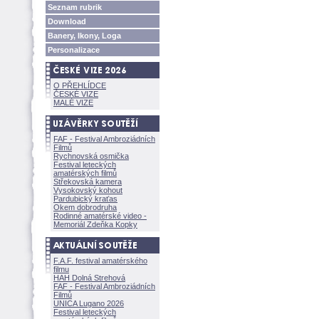
Seznam rubrik
Download
Banery, Ikony, Loga
Personalizace
O PŘEHLÍDCE
ČESKÉ VIZE
MALÉ VIZE
FAF - Festival Ambroziádních
Filmů
Rychnovská osmička
Festival leteckých
amatérských filmů
Střekovská kamera
Vysokovský kohout
Pardubický kraťas
Okem dobrodruha
Rodinné amatérské video -
Memoriál Zdeňka Kopky
F.A.F. festival amatérského
filmu
HAH Dolná Strehov
FAF - Festival Ambroziádních
Filmů
UNICA Lugano 2026
Festival leteckých