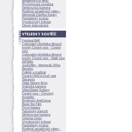
amatérských filmů
Rychnovská osmička
Střekovská kamera
Rodinné amatérské video -
Memoriál Zdeňka Kopky
Pardubický kraťas
Vysokovský kohout
Okem dobrodruha
Festival BAF
Celostátní přehlídka filmové
tvorby České vize - České
vize
Celostátní přehlídka filmové
tvorby České vize - Malé vize
ARSfilm
Juniorfilm - Memoriál Jiřího
Beneše
Folklór a tradície
Česká UNICA Zruč nad
Sázavou
Zlaté Slunce Brno
Vrážská kamera
VideoStage Svitavy
České vize - Červený
Kostelec
Brněnský AntiOskar
Book the Film
První klapka
Tatranský kamzík
Střekovská kamera
Cinema Open
Vysokovský kohout
Pardubický kraťas
Rodinné amatérské video -