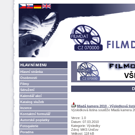
Hlavní stránka
Osobnosti
Filmy
D
Sdružení
Kalendář akcí
Katalog služeb
Mladá kamera 2010 - Výsledková list
Inzerce
Výsledková listina soutěže Mladá kamera 
Kontaktní formulář
Verze: 1.0
Autorské poplatky
Datum: 07.03.2010
Kategorie: Výsledky
Fotogalerie
Zdroj: MKS Uničov
Poradna
Velikost: 118 kB