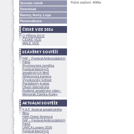
Počet stažení: 4086x
Seznam rubrik
Download
Banery, Ikony, Loga
Personalizace
O PŘEHLÍDCE
ČESKÉ VIZE
MALÉ VIZE
FAF - Festival Ambroziádních
Filmů
Rychnovská osmička
Festival leteckých
amatérských filmů
Střekovská kamera
Vysokovský kohout
Pardubický kraťas
Okem dobrodruha
Rodinné amatérské video -
Memoriál Zdeňka Kopky
F.A.F. festival amatérského
filmu
HAH Dolná Strehov
FAF - Festival Ambroziádních
Filmů
UNICA Lugano 2026
Festival leteckých