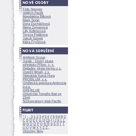
Felix Nguyen
Vojtěch Pavlík
Magdaléna Bílkov
Mark Sonin
Dora Ducháčkov
Alena Zemanov
Lilly Kollmerov
Tereza Polákov
Jakub Samek
Klára Fryčkov
ArtWork Group
Junák - český skaut,
středisko Příbor, z. s.
Digladior, škola šermu z.s.
Ústečtí filmaři, z.s.
Videoklub Kutná Hora
PROBILUM, z.s.
Umělecká agentura Ambrozia
o.p.s.
ORFIKLUB
Univerzita Tomáše Bati ve
Zlíně
Nízkoprahový klub Pacific
"
(
-
.
0
1
2
3
4
5
6
7
8
9
A
B
C
Č
D
Ď
E
F
G
H
Ch
I
Í
J
K
L
Ľ
M
N
O
Ó
P
Q
R
Ř
S
Ś
T
Ť
U
Ú
V
W
X
Y
Z
Všechny filmy