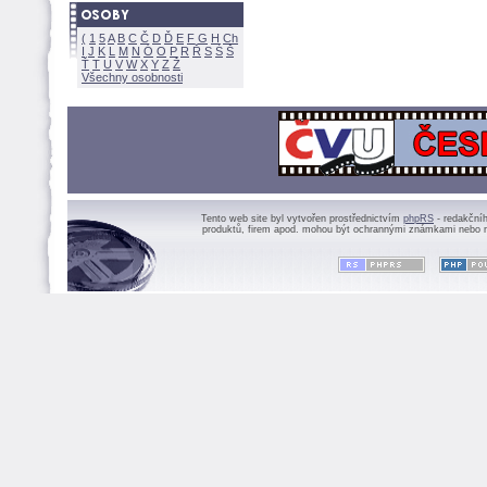
(
1
5
A
B
C
Č
D
Ď
E
F
G
H
Ch
I
J
K
L
M
N
Ó
O
P
R
Ř
S
Ś
Ť
T
U
V
W
X
Y
Z
Všechny osobnosti
Tento web site byl vytvořen prostřednictvím
phpRS
- redakční
produktů, firem apod. mohou být ochrannými známkami nebo r