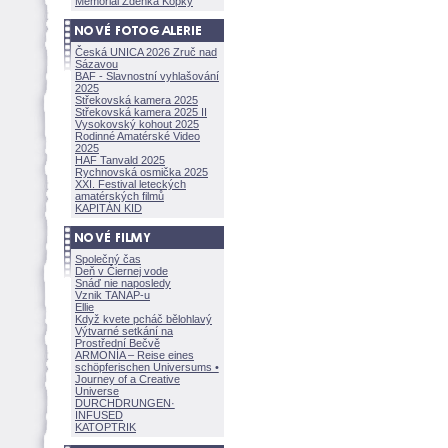
Memoriál Zdeňka Kopky
Česká UNICA 2026 Zruč nad
Sázavou
BAF - Slavnostní vyhlašování
2025
Střekovská kamera 2025
Střekovská kamera 2025 II
Vysokovský kohout 2025
Rodinné Amatérské Video
2025
HAF Tanvald 2025
Rychnovská osmička 2025
XXI. Festival leteckých
amatérských filmů
KAPITÁN KID
Společný čas
Deň v Čiernej vode
Snáď nie naposledy
Vznik TANAP-u
Ellie
Když kvete pcháč bělohlavý
Výtvarné setkání na
Prostřední Bečvě
ARMONÍA – Reise eines
schöpferisch
en Universums •
Journey of a Creative
Universe
DURCHDRUNGEN
·
INFUSED
KATOPTRIK