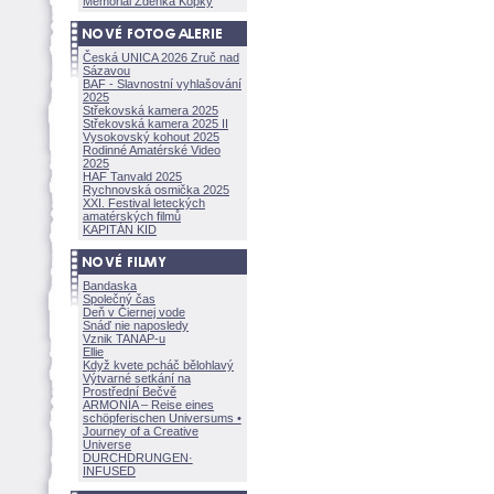
Memoriál Zdeňka Kopky
Česká UNICA 2026 Zruč nad
Sázavou
BAF - Slavnostní vyhlašování
2025
Střekovská kamera 2025
Střekovská kamera 2025 II
Vysokovský kohout 2025
Rodinné Amatérské Video
2025
HAF Tanvald 2025
Rychnovská osmička 2025
XXI. Festival leteckých
amatérských filmů
KAPITÁN KID
Bandaska
Společný čas
Deň v Čiernej vode
Snáď nie naposledy
Vznik TANAP-u
Ellie
Když kvete pcháč bělohlavý
Výtvarné setkání na
Prostřední Bečvě
ARMONÍA – Reise eines
schöpferisch
en Universums •
Journey of a Creative
Universe
DURCHDRUNGEN
·
INFUSED