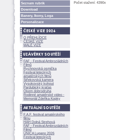
Počet stažení: 4390x
Seznam rubrik
Download
Banery, Ikony, Loga
Personalizace
O PŘEHLÍDCE
ČESKÉ VIZE
MALÉ VIZE
FAF - Festival Ambroziádních
Filmů
Rychnovská osmička
Festival leteckých
amatérských filmů
Střekovská kamera
Vysokovský kohout
Pardubický kraťas
Okem dobrodruha
Rodinné amatérské video -
Memoriál Zdeňka Kopky
F.A.F. festival amatérského
filmu
HAH Dolná Strehov
FAF - Festival Ambroziádních
Filmů
UNICA Lugano 2026
Festival leteckých