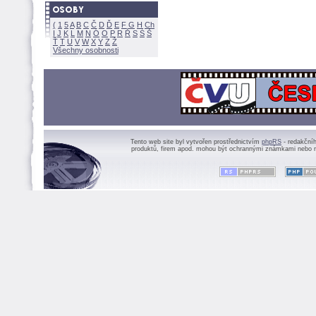
(
1
5
A
B
C
Č
D
Ď
E
F
G
H
Ch
I
J
K
L
M
N
Ó
O
P
R
Ř
S
Ś
Ť
T
U
V
W
X
Y
Z
Všechny osobnosti
Tento web site byl vytvořen prostřednictvím
phpRS
- redakční
produktů, firem apod. mohou být ochrannými známkami nebo r