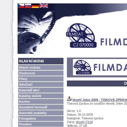
Hlavní stránka
Osobnosti
Filmy
D
Sdružení
Kalendář akcí
Katalog služeb
Veselý Jelen 2009 - TISKOVÁ ZPRÁV
Inzerce
Tisková Zpráva ze soutěže Veselý Jelen 2
Kontaktní formulář
Verze: 1.0
Autorské poplatky
Datum: 26.10.2009
Kategorie: Tisková zpráva
Fotogalerie
Zdroj:
Veselý FILM
Poradna
Velikost: 27 kB