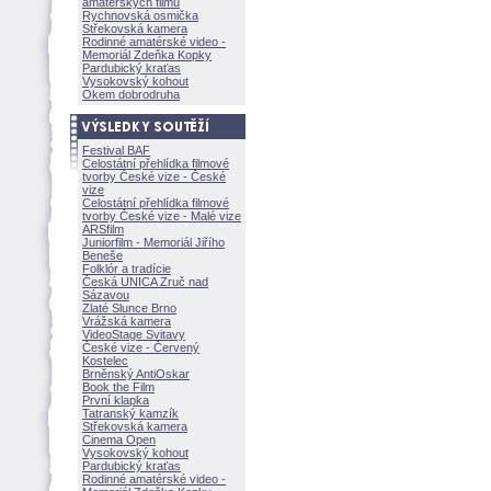
amatérských filmů
Rychnovská osmička
Střekovská kamera
Rodinné amatérské video -
Memoriál Zdeňka Kopky
Pardubický kraťas
Vysokovský kohout
Okem dobrodruha
Festival BAF
Celostátní přehlídka filmové
tvorby České vize - České
vize
Celostátní přehlídka filmové
tvorby České vize - Malé vize
ARSfilm
Juniorfilm - Memoriál Jiřího
Beneše
Folklór a tradície
Česká UNICA Zruč nad
Sázavou
Zlaté Slunce Brno
Vrážská kamera
VideoStage Svitavy
České vize - Červený
Kostelec
Brněnský AntiOskar
Book the Film
První klapka
Tatranský kamzík
Střekovská kamera
Cinema Open
Vysokovský kohout
Pardubický kraťas
Rodinné amatérské video -