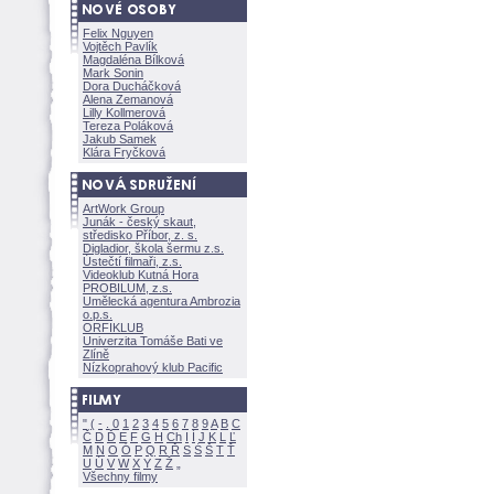
Felix Nguyen
Vojtěch Pavlík
Magdaléna Bílkov
Mark Sonin
Dora Ducháčkov
Alena Zemanov
Lilly Kollmerov
Tereza Polákov
Jakub Samek
Klára Fryčkov
ArtWork Group
Junák - český skaut,
středisko Příbor, z. s.
Digladior, škola šermu z.s.
Ústečtí filmaři, z.s.
Videoklub Kutná Hora
PROBILUM, z.s.
Umělecká agentura Ambrozia
o.p.s.
ORFIKLUB
Univerzita Tomáše Bati ve
Zlíně
Nízkoprahový klub Pacific
"
(
-
.
0
1
2
3
4
5
6
7
8
9
A
B
C
Č
D
Ď
E
F
G
H
Ch
I
Í
J
K
L
Ľ
M
N
O
Ó
P
Q
R
Ř
S
Ś
T
Ť
U
Ú
V
W
X
Y
Z
Všechny filmy