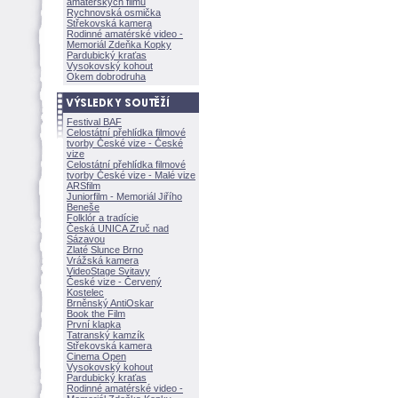
amatérských filmů
Rychnovská osmička
Střekovská kamera
Rodinné amatérské video -
Memoriál Zdeňka Kopky
Pardubický kraťas
Vysokovský kohout
Okem dobrodruha
Festival BAF
Celostátní přehlídka filmové
tvorby České vize - České
vize
Celostátní přehlídka filmové
tvorby České vize - Malé vize
ARSfilm
Juniorfilm - Memoriál Jiřího
Beneše
Folklór a tradície
Česká UNICA Zruč nad
Sázavou
Zlaté Slunce Brno
Vrážská kamera
VideoStage Svitavy
České vize - Červený
Kostelec
Brněnský AntiOskar
Book the Film
První klapka
Tatranský kamzík
Střekovská kamera
Cinema Open
Vysokovský kohout
Pardubický kraťas
Rodinné amatérské video -