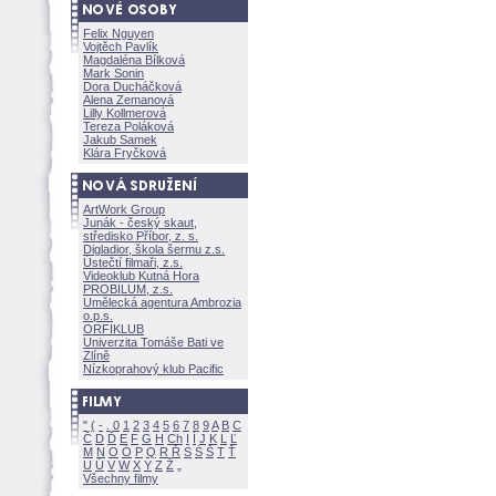
Felix Nguyen
Vojtěch Pavlík
Magdaléna Bílkov
Mark Sonin
Dora Ducháčkov
Alena Zemanov
Lilly Kollmerov
Tereza Polákov
Jakub Samek
Klára Fryčkov
ArtWork Group
Junák - český skaut,
středisko Příbor, z. s.
Digladior, škola šermu z.s.
Ústečtí filmaři, z.s.
Videoklub Kutná Hora
PROBILUM, z.s.
Umělecká agentura Ambrozia
o.p.s.
ORFIKLUB
Univerzita Tomáše Bati ve
Zlíně
Nízkoprahový klub Pacific
"
(
-
.
0
1
2
3
4
5
6
7
8
9
A
B
C
Č
D
Ď
E
F
G
H
Ch
I
Í
J
K
L
Ľ
M
N
O
Ó
P
Q
R
Ř
S
Ś
T
Ť
U
Ú
V
W
X
Y
Z
Všechny filmy