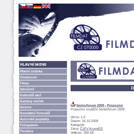
Hlavní stránka
Osobnosti
Filmy
D
Sdružení
Kalendář akcí
Katalog služeb
Seniorforum 2009 - Propozice
Inzerce
Propozice soutěže Seniorforum 2009
Kontaktní formulář
Verze: 1.0
Autorské poplatky
Datum: 16.10.2009
Kategorie:
Fotogalerie
Zdroj:
ČSFV Kroměříž
Poradna
Velikost: 350 kB