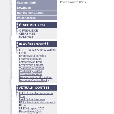
Počet stažení: 4271x
Seznam rubrik
Download
Banery, Ikony, Loga
Personalizace
O PŘEHLÍDCE
ČESKÉ VIZE
MALÉ VIZE
FAF - Festival Ambroziádních
Filmů
Rychnovská osmička
Festival leteckých
amatérských filmů
Střekovská kamera
Vysokovský kohout
Pardubický kraťas
Okem dobrodruha
Rodinné amatérské video -
Memoriál Zdeňka Kopky
F.A.F. festival amatérského
filmu
HAH Dolná Strehov
FAF - Festival Ambroziádních
Filmů
UNICA Lugano 2026
Festival leteckých