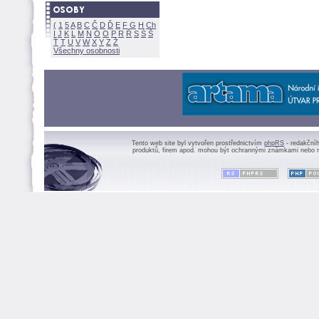
(
1
5
A
B
C
Č
D
Ď
E
F
G
H
Ch
I
J
K
L
M
N
Ó
O
P
R
Ř
S
Ś
Ť
T
U
V
W
X
Y
Z
Všechny osobnosti
Tento web site byl vytvořen prostřednictvím
phpRS
- redakční
produktů, firem apod. mohou být ochrannými známkami nebo r