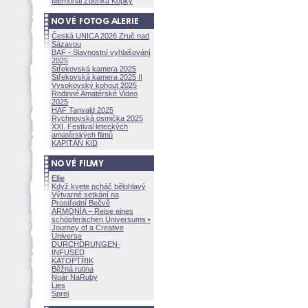
Memoriál Zdeňka Kopky
Česká UNICA 2026 Zruč nad
Sázavou
BAF - Slavnostní vyhlašování
2025
Střekovská kamera 2025
Střekovská kamera 2025 II
Vysokovský kohout 2025
Rodinné Amatérské Video
2025
HAF Tanvald 2025
Rychnovská osmička 2025
XXI. Festival leteckých
amatérských filmů
KAPITÁN KID
Ellie
Když kvete pcháč bělohlavý
Výtvarné setkání na
Prostřední Bečvě
ARMONÍA – Reise eines
schöpferisch
en Universums •
Journey of a Creative
Universe
DURCHDRUNGEN
·
INFUSED
KATOPTRIK
Běžná rutina
Noár NaRuby
Lies
Sprej