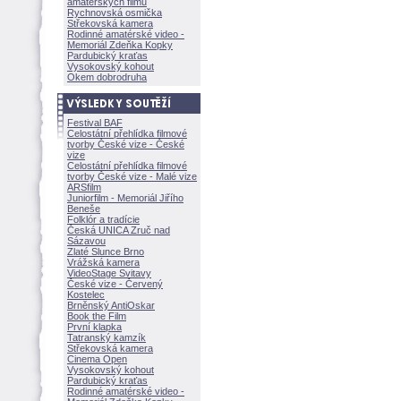
amatérských filmů
Rychnovská osmička
Střekovská kamera
Rodinné amatérské video -
Memoriál Zdeňka Kopky
Pardubický kraťas
Vysokovský kohout
Okem dobrodruha
Festival BAF
Celostátní přehlídka filmové
tvorby České vize - České
vize
Celostátní přehlídka filmové
tvorby České vize - Malé vize
ARSfilm
Juniorfilm - Memoriál Jiřího
Beneše
Folklór a tradície
Česká UNICA Zruč nad
Sázavou
Zlaté Slunce Brno
Vrážská kamera
VideoStage Svitavy
České vize - Červený
Kostelec
Brněnský AntiOskar
Book the Film
První klapka
Tatranský kamzík
Střekovská kamera
Cinema Open
Vysokovský kohout
Pardubický kraťas
Rodinné amatérské video -