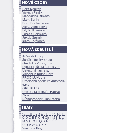
Felix Nguyen
Vojtěch Pavlík
Magdaléna Bílkov
Mark Sonin
Dora Ducháčkov
Alena Zemanov
Lilly Kollmerov
Tereza Polákov
Jakub Samek
Klára Fryčkov
ArtWork Group
Junák - český skaut,
středisko Příbor, z. s.
Digladior, škola šermu z.s.
Ústečtí filmaři, z.s.
Videoklub Kutná Hora
PROBILUM, z.s.
Umělecká agentura Ambrozia
o.p.s.
ORFIKLUB
Univerzita Tomáše Bati ve
Zlíně
Nízkoprahový klub Pacific
"
(
-
.
0
1
2
3
4
5
6
7
8
9
A
B
C
Č
D
Ď
E
F
G
H
Ch
I
Í
J
K
L
Ľ
M
N
O
Ó
P
Q
R
Ř
S
Ś
T
Ť
U
Ú
V
W
X
Y
Z
Všechny filmy