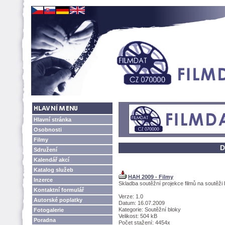
Hlavní stránka
Osobnosti
Filmy
D
Sdružení
Kalendář akcí
Katalog služeb
HAH 2009 - Filmy
Inzerce
Skladba soutěžní projekce filmů na soutěž
Kontaktní formulář
Verze: 1.0
Autorské poplatky
Datum: 16.07.2009
Kategorie: Soutěžní bloky
Fotogalerie
Velikost: 504 kB
Poradna
Počet stažení: 4454x