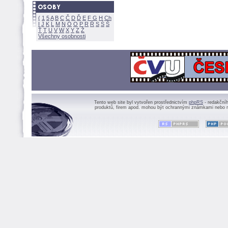
(
1
5
A
B
C
Č
D
Ď
E
F
G
H
Ch
I
J
K
L
M
N
Ó
O
P
R
Ř
S
Ś
Ť
T
U
V
W
X
Y
Z
Všechny osobnosti
Tento web site byl vytvořen prostřednictvím
phpRS
- redakční
produktů, firem apod. mohou být ochrannými známkami nebo r