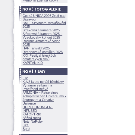
Memoriál Zdeňka Kopky
Česká UNICA 2026 Zruč nad
Sázavou
BAF - Slavnostní vyhlašování
2025
Střekovská kamera 2025
Střekovská kamera 2025 II
Vysokovský kohout 2025
Rodinné Amatérské Video
2025
HAF Tanvald 2025
Rychnovská osmička 2025
XXI. Festival leteckých
amatérských filmů
KAPITÁN KID
Ellie
Když kvete pcháč bělohlavý
Výtvarné setkání na
Prostřední Bečvě
ARMONÍA – Reise eines
schöpferisch
en Universums •
Journey of a Creative
Universe
DURCHDRUNGEN
·
INFUSED
KATOPTRIK
Běžná rutina
Noár NaRuby
Lies
Sprej