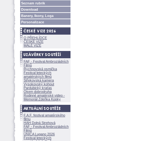
Seznam rubrik
Download
Banery, Ikony, Loga
Personalizace
O PŘEHLÍDCE
ČESKÉ VIZE
MALÉ VIZE
FAF - Festival Ambroziádních
Filmů
Rychnovská osmička
Festival leteckých
amatérských filmů
Střekovská kamera
Vysokovský kohout
Pardubický kraťas
Okem dobrodruha
Rodinné amatérské video -
Memoriál Zdeňka Kopky
F.A.F. festival amatérského
filmu
HAH Dolná Strehov
FAF - Festival Ambroziádních
Filmů
UNICA Lugano 2026
Festival leteckých