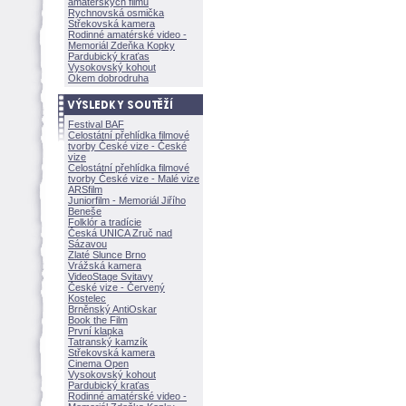
amatérských filmů
Rychnovská osmička
Střekovská kamera
Rodinné amatérské video -
Memoriál Zdeňka Kopky
Pardubický kraťas
Vysokovský kohout
Okem dobrodruha
Festival BAF
Celostátní přehlídka filmové
tvorby České vize - České
vize
Celostátní přehlídka filmové
tvorby České vize - Malé vize
ARSfilm
Juniorfilm - Memoriál Jiřího
Beneše
Folklór a tradície
Česká UNICA Zruč nad
Sázavou
Zlaté Slunce Brno
Vrážská kamera
VideoStage Svitavy
České vize - Červený
Kostelec
Brněnský AntiOskar
Book the Film
První klapka
Tatranský kamzík
Střekovská kamera
Cinema Open
Vysokovský kohout
Pardubický kraťas
Rodinné amatérské video -