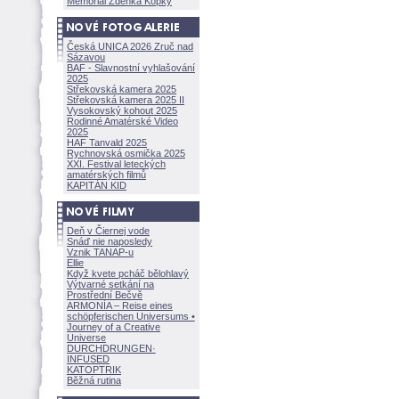
Memoriál Zdeňka Kopky
Česká UNICA 2026 Zruč nad
Sázavou
BAF - Slavnostní vyhlašování
2025
Střekovská kamera 2025
Střekovská kamera 2025 II
Vysokovský kohout 2025
Rodinné Amatérské Video
2025
HAF Tanvald 2025
Rychnovská osmička 2025
XXI. Festival leteckých
amatérských filmů
KAPITÁN KID
Deň v Čiernej vode
Snáď nie naposledy
Vznik TANAP-u
Ellie
Když kvete pcháč bělohlavý
Výtvarné setkání na
Prostřední Bečvě
ARMONÍA – Reise eines
schöpferisch
en Universums •
Journey of a Creative
Universe
DURCHDRUNGEN
·
INFUSED
KATOPTRIK
Běžná rutina