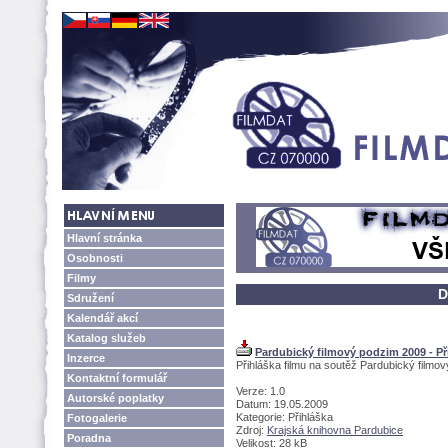
Hlavní stránka
Osobnosti
Filmy
D
Sdružení
Kalendář akcí
Katalog služeb
Pardubický filmový podzim 2009 - Př
Inzerce
Přihláška filmu na soutěž Pardubický filmo
Kontaktní formulář
Verze: 1.0
Autorské poplatky
Datum: 19.05.2009
Kategorie: Přihláška
Fotogalerie
Zdroj:
Krajská knihovna Pardubice
Poradna
Velikost: 28 kB