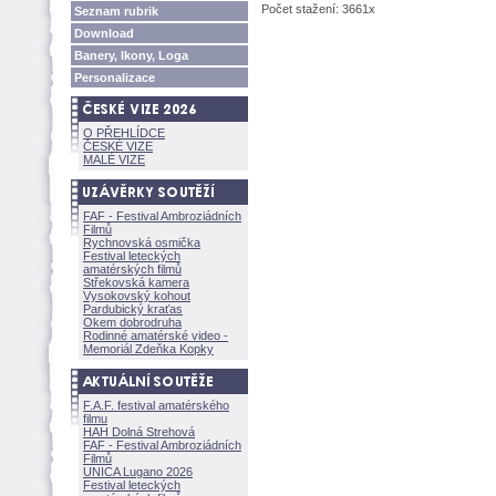
Počet stažení: 3661x
Seznam rubrik
Download
Banery, Ikony, Loga
Personalizace
O PŘEHLÍDCE
ČESKÉ VIZE
MALÉ VIZE
FAF - Festival Ambroziádních
Filmů
Rychnovská osmička
Festival leteckých
amatérských filmů
Střekovská kamera
Vysokovský kohout
Pardubický kraťas
Okem dobrodruha
Rodinné amatérské video -
Memoriál Zdeňka Kopky
F.A.F. festival amatérského
filmu
HAH Dolná Strehov
FAF - Festival Ambroziádních
Filmů
UNICA Lugano 2026
Festival leteckých