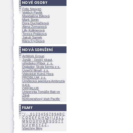
Felix Nguyen
Vojtěch Pavlík
Magdaléna Bílkov
Mark Sonin
Dora Ducháčkov
Alena Zemanov
Lilly Kollmerov
Tereza Polákov
Jakub Samek
Klára Fryčkov
ArtWork Group
Junák - český skaut,
středisko Příbor, z. s.
Digladior, škola šermu z.s.
Ústečtí filmaři, z.s.
Videoklub Kutná Hora
PROBILUM, z.s.
Umělecká agentura Ambrozia
o.p.s.
ORFIKLUB
Univerzita Tomáše Bati ve
Zlíně
Nízkoprahový klub Pacific
"
(
-
.
0
1
2
3
4
5
6
7
8
9
A
B
C
Č
D
Ď
E
F
G
H
Ch
I
Í
J
K
L
Ľ
M
N
O
Ó
P
Q
R
Ř
S
Ś
T
Ť
U
Ú
V
W
X
Y
Z
Všechny filmy