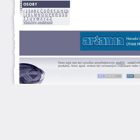
(
1
5
A
B
C
Č
D
Ď
E
F
G
H
Ch
I
J
K
L
M
N
Ó
O
P
R
Ř
S
Ś
Ť
T
U
V
W
X
Y
Z
Všechny osobnosti
Tento web site byl vytvořen prostřednictvím
phpRS
- redakční
produktů, firem apod. mohou být ochrannými známkami nebo r