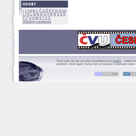
(
1
5
A
B
C
Č
D
Ď
E
F
G
H
Ch
I
J
K
L
M
N
Ó
O
P
R
Ř
S
Ś
Ť
T
U
V
W
X
Y
Z
Všechny osobnosti
Tento web site byl vytvořen prostřednictvím
phpRS
- redakční
produktů, firem apod. mohou být ochrannými známkami nebo r