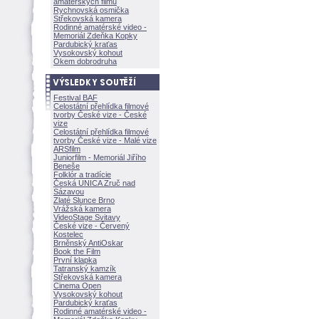
amatérských filmů
Rychnovská osmička
Střekovská kamera
Rodinné amatérské video -
Memoriál Zdeňka Kopky
Pardubický kraťas
Vysokovský kohout
Okem dobrodruha
Festival BAF
Celostátní přehlídka filmové
tvorby České vize - České
vize
Celostátní přehlídka filmové
tvorby České vize - Malé vize
ARSfilm
Juniorfilm - Memoriál Jiřího
Beneše
Folklór a tradície
Česká UNICA Zruč nad
Sázavou
Zlaté Slunce Brno
Vrážská kamera
VideoStage Svitavy
České vize - Červený
Kostelec
Brněnský AntiOskar
Book the Film
První klapka
Tatranský kamzík
Střekovská kamera
Cinema Open
Vysokovský kohout
Pardubický kraťas
Rodinné amatérské video -