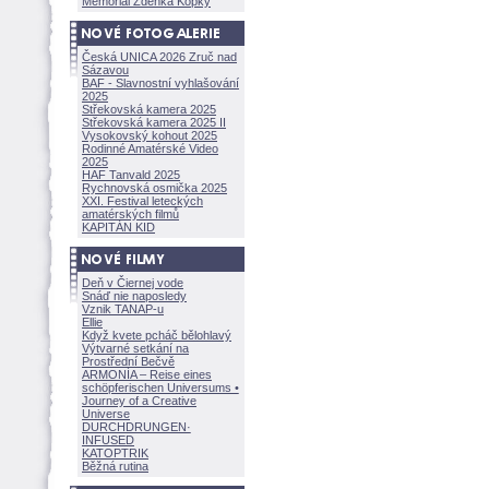
Memoriál Zdeňka Kopky
Česká UNICA 2026 Zruč nad
Sázavou
BAF - Slavnostní vyhlašování
2025
Střekovská kamera 2025
Střekovská kamera 2025 II
Vysokovský kohout 2025
Rodinné Amatérské Video
2025
HAF Tanvald 2025
Rychnovská osmička 2025
XXI. Festival leteckých
amatérských filmů
KAPITÁN KID
Deň v Čiernej vode
Snáď nie naposledy
Vznik TANAP-u
Ellie
Když kvete pcháč bělohlavý
Výtvarné setkání na
Prostřední Bečvě
ARMONÍA – Reise eines
schöpferisch
en Universums •
Journey of a Creative
Universe
DURCHDRUNGEN
·
INFUSED
KATOPTRIK
Běžná rutina