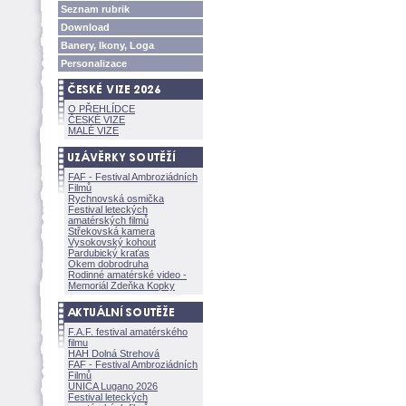
Seznam rubrik
Download
Banery, Ikony, Loga
Personalizace
O PŘEHLÍDCE
ČESKÉ VIZE
MALÉ VIZE
FAF - Festival Ambroziádních
Filmů
Rychnovská osmička
Festival leteckých
amatérských filmů
Střekovská kamera
Vysokovský kohout
Pardubický kraťas
Okem dobrodruha
Rodinné amatérské video -
Memoriál Zdeňka Kopky
F.A.F. festival amatérského
filmu
HAH Dolná Strehov
FAF - Festival Ambroziádních
Filmů
UNICA Lugano 2026
Festival leteckých