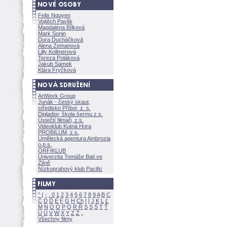
Felix Nguyen
Vojtěch Pavlík
Magdaléna Bílkov
Mark Sonin
Dora Ducháčkov
Alena Zemanov
Lilly Kollmerov
Tereza Polákov
Jakub Samek
Klára Fryčkov
ArtWork Group
Junák - český skaut,
středisko Příbor, z. s.
Digladior, škola šermu z.s.
Ústečtí filmaři, z.s.
Videoklub Kutná Hora
PROBILUM, z.s.
Umělecká agentura Ambrozia
o.p.s.
ORFIKLUB
Univerzita Tomáše Bati ve
Zlíně
Nízkoprahový klub Pacific
"
(
-
.
0
1
2
3
4
5
6
7
8
9
A
B
C
Č
D
Ď
E
F
G
H
Ch
I
Í
J
K
L
Ľ
M
N
O
Ó
P
Q
R
Ř
S
Ś
T
Ť
U
Ú
V
W
X
Y
Z
Všechny filmy