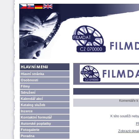
Hlavní stránka
Osobnosti
Filmy
Sdružení
Kalendář akcí
Komentáře k
Katalog služeb
Inzerce
K této soutěži neb
Kontaktní formulář
Autorské poplatky
P
Fotogalerie
Zobrazit det
Poradna