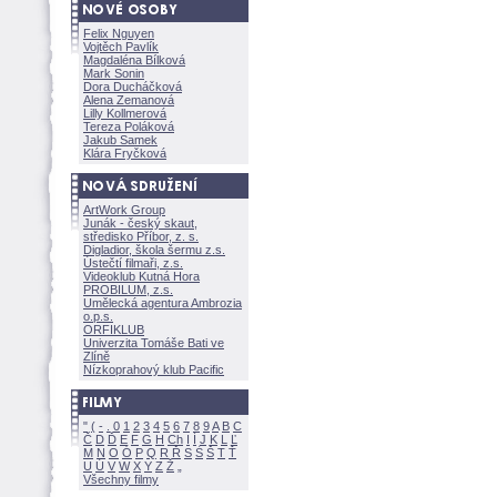
Felix Nguyen
Vojtěch Pavlík
Magdaléna Bílkov
Mark Sonin
Dora Ducháčkov
Alena Zemanov
Lilly Kollmerov
Tereza Polákov
Jakub Samek
Klára Fryčkov
ArtWork Group
Junák - český skaut,
středisko Příbor, z. s.
Digladior, škola šermu z.s.
Ústečtí filmaři, z.s.
Videoklub Kutná Hora
PROBILUM, z.s.
Umělecká agentura Ambrozia
o.p.s.
ORFIKLUB
Univerzita Tomáše Bati ve
Zlíně
Nízkoprahový klub Pacific
"
(
-
.
0
1
2
3
4
5
6
7
8
9
A
B
C
Č
D
Ď
E
F
G
H
Ch
I
Í
J
K
L
Ľ
M
N
O
Ó
P
Q
R
Ř
S
Ś
T
Ť
U
Ú
V
W
X
Y
Z
Všechny filmy