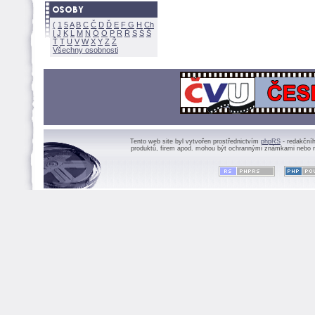
(
1
5
A
B
C
Č
D
Ď
E
F
G
H
Ch
I
J
K
L
M
N
Ó
O
P
R
Ř
S
Ś
Ť
T
U
V
W
X
Y
Z
Všechny osobnosti
Tento web site byl vytvořen prostřednictvím
phpRS
- redakční
produktů, firem apod. mohou být ochrannými známkami nebo r