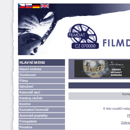
Hlavní stránka
Osobnosti
Filmy
Sdružení
Kalendář akcí
Komen
Katalog služeb
Inzerce
K této soutěži neb
Kontaktní formulář
Autorské poplatky
P
Fotogalerie
Zobraz
Poradna