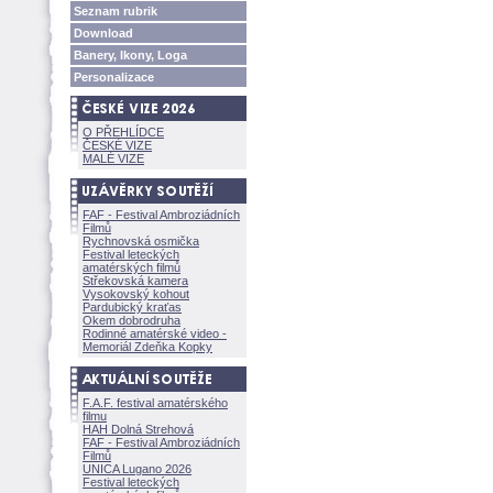
Seznam rubrik
Download
Banery, Ikony, Loga
Personalizace
O PŘEHLÍDCE
ČESKÉ VIZE
MALÉ VIZE
FAF - Festival Ambroziádních
Filmů
Rychnovská osmička
Festival leteckých
amatérských filmů
Střekovská kamera
Vysokovský kohout
Pardubický kraťas
Okem dobrodruha
Rodinné amatérské video -
Memoriál Zdeňka Kopky
F.A.F. festival amatérského
filmu
HAH Dolná Strehov
FAF - Festival Ambroziádních
Filmů
UNICA Lugano 2026
Festival leteckých