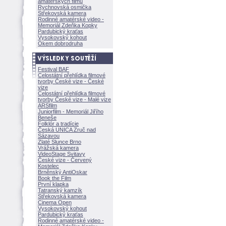
amatérských filmů
Rychnovská osmička
Střekovská kamera
Rodinné amatérské video -
Memoriál Zdeňka Kopky
Pardubický kraťas
Vysokovský kohout
Okem dobrodruha
Festival BAF
Celostátní přehlídka filmové
tvorby České vize - České
vize
Celostátní přehlídka filmové
tvorby České vize - Malé vize
ARSfilm
Juniorfilm - Memoriál Jiřího
Beneše
Folklór a tradície
Česká UNICA Zruč nad
Sázavou
Zlaté Slunce Brno
Vrážská kamera
VideoStage Svitavy
České vize - Červený
Kostelec
Brněnský AntiOskar
Book the Film
První klapka
Tatranský kamzík
Střekovská kamera
Cinema Open
Vysokovský kohout
Pardubický kraťas
Rodinné amatérské video -