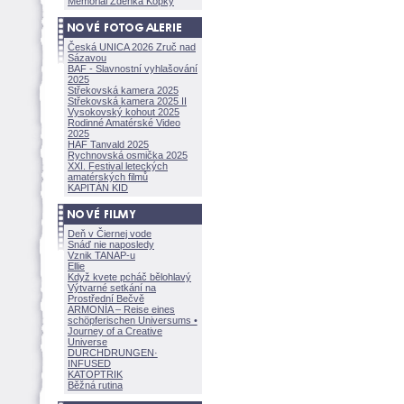
Memoriál Zdeňka Kopky
Česká UNICA 2026 Zruč nad
Sázavou
BAF - Slavnostní vyhlašování
2025
Střekovská kamera 2025
Střekovská kamera 2025 II
Vysokovský kohout 2025
Rodinné Amatérské Video
2025
HAF Tanvald 2025
Rychnovská osmička 2025
XXI. Festival leteckých
amatérských filmů
KAPITÁN KID
Deň v Čiernej vode
Snáď nie naposledy
Vznik TANAP-u
Ellie
Když kvete pcháč bělohlavý
Výtvarné setkání na
Prostřední Bečvě
ARMONÍA – Reise eines
schöpferisch
en Universums •
Journey of a Creative
Universe
DURCHDRUNGEN
·
INFUSED
KATOPTRIK
Běžná rutina