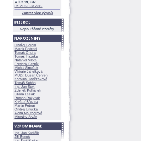
3.2.19
, csfv
Re: ARSFILM 2019
Zobraz více výpisů
Nejsou žádné inzeráty.
Ondřej Herold
Marek Fedrsel
Tomáš Ondra
Tomáš Hazuka
Nataniel Milota
Frederik Černík
Michal Šimeček
Viktorie Jahelkov
MUDr. Dušan Červeň
Karolina Hovězákov
Tomáš Schön
Ing. Jan Štok
Zdeněk Kulhánek
Liliana Lesiak
Roman Rakytiak
Kryštof Březina
Martin Petruň
Ondřej Unucka
Alena Mautnerov
Miroslav Štván
Ing. Jan Kadlčík
Jiří Bene
Ing. Emil Pražan