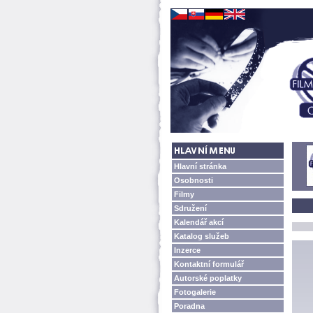
Hlavní stránka
Osobnosti
Filmy
Sdružení
Kalendář akcí
Katalog služeb
Inzerce
Kontaktní formulář
Autorské poplatky
Fotogalerie
Poradna