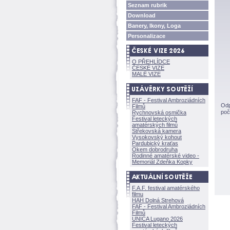
Seznam rubrik
Download
Banery, Ikony, Loga
Personalizace
O PŘEHLÍDCE
ČESKÉ VIZE
MALÉ VIZE
FAF - Festival Ambroziádních
Odp
Filmů
poč
Rychnovská osmička
Festival leteckých
amatérských filmů
Střekovská kamera
Vysokovský kohout
Pardubický kraťas
Okem dobrodruha
Rodinné amatérské video -
Memoriál Zdeňka Kopky
F.A.F. festival amatérského
filmu
HAH Dolná Strehov
FAF - Festival Ambroziádních
Filmů
UNICA Lugano 2026
Festival leteckých