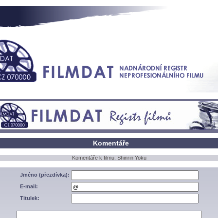
Komentáře
Komentáře k filmu: Shinrin Yoku
Jméno (přezdívka):
E-mail:
Titulek: