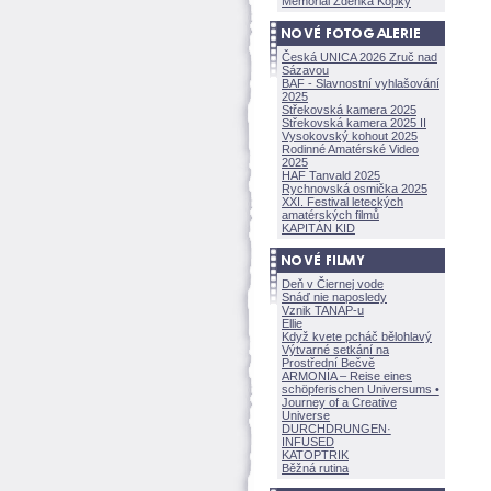
Memoriál Zdeňka Kopky
Česká UNICA 2026 Zruč nad
Sázavou
BAF - Slavnostní vyhlašování
2025
Střekovská kamera 2025
Střekovská kamera 2025 II
Vysokovský kohout 2025
Rodinné Amatérské Video
2025
HAF Tanvald 2025
Rychnovská osmička 2025
XXI. Festival leteckých
amatérských filmů
KAPITÁN KID
Deň v Čiernej vode
Snáď nie naposledy
Vznik TANAP-u
Ellie
Když kvete pcháč bělohlavý
Výtvarné setkání na
Prostřední Bečvě
ARMONÍA – Reise eines
schöpferisch
en Universums •
Journey of a Creative
Universe
DURCHDRUNGEN
·
INFUSED
KATOPTRIK
Běžná rutina