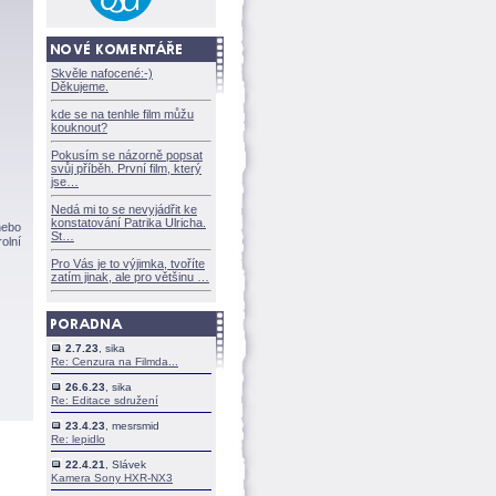
Skvěle nafocené:-)
Děkujeme.
kde se na tenhle film můžu
kouknout?
Pokusím se názorně popsat
svůj příběh. První film, který
jse
Nedá mi to se nevyjádřit ke
konstatování Patrika Ulricha.
nebo
St
olní
Pro Vás je to výjimka, tvoříte
zatím jinak, ale pro většinu
2.7.23
, sika
Re: Cenzura na Filmda...
26.6.23
, sika
Re: Editace sdružení
23.4.23
, mesrsmid
Re: lepidlo
22.4.21
, Slávek
Kamera Sony HXR-NX3