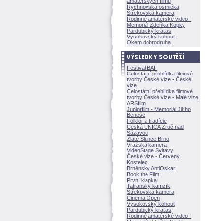
amatérských filmů
Rychnovská osmička
Střekovská kamera
Rodinné amatérské video -
Memoriál Zdeňka Kopky
Pardubický kraťas
Vysokovský kohout
Okem dobrodruha
Festival BAF
Celostátní přehlídka filmové
tvorby České vize - České
vize
Celostátní přehlídka filmové
tvorby České vize - Malé vize
ARSfilm
Juniorfilm - Memoriál Jiřího
Beneše
Folklór a tradície
Česká UNICA Zruč nad
Sázavou
Zlaté Slunce Brno
Vrážská kamera
VideoStage Svitavy
České vize - Červený
Kostelec
Brněnský AntiOskar
Book the Film
První klapka
Tatranský kamzík
Střekovská kamera
Cinema Open
Vysokovský kohout
Pardubický kraťas
Rodinné amatérské video -