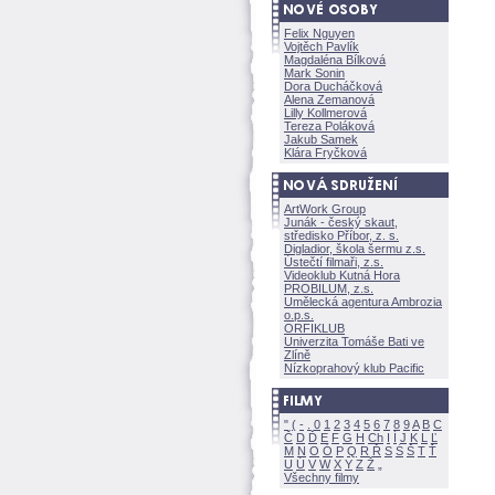
Felix Nguyen
Vojtěch Pavlík
Magdaléna Bílkov
Mark Sonin
Dora Ducháčkov
Alena Zemanov
Lilly Kollmerov
Tereza Polákov
Jakub Samek
Klára Fryčkov
ArtWork Group
Junák - český skaut,
středisko Příbor, z. s.
Digladior, škola šermu z.s.
Ústečtí filmaři, z.s.
Videoklub Kutná Hora
PROBILUM, z.s.
Umělecká agentura Ambrozia
o.p.s.
ORFIKLUB
Univerzita Tomáše Bati ve
Zlíně
Nízkoprahový klub Pacific
"
(
-
.
0
1
2
3
4
5
6
7
8
9
A
B
C
Č
D
Ď
E
F
G
H
Ch
I
Í
J
K
L
Ľ
M
N
O
Ó
P
Q
R
Ř
S
Ś
T
Ť
U
Ú
V
W
X
Y
Z
Všechny filmy