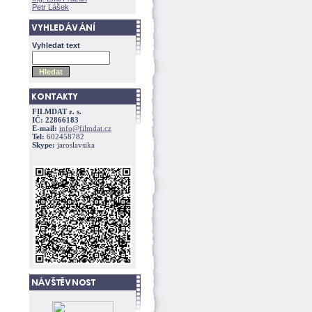
Petr Lášek
Vyhledat text
FILMDAT z. s.
IČ: 22866183
E-mail:
info@filmdat.cz
Tel:
602458782
Skype:
jaroslavsika