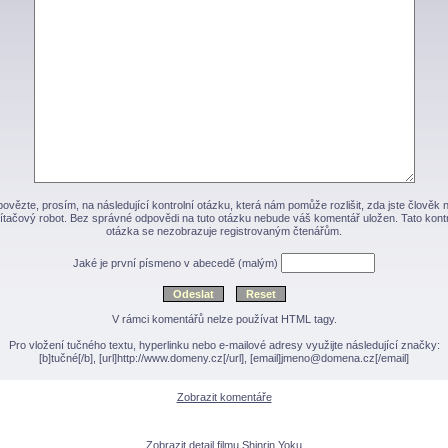
ovězte, prosím, na následující kontrolní otázku, která nám pomůže rozlišit, zda jste člověk 
ítačový robot. Bez správné odpovědi na tuto otázku nebude váš komentář uložen. Tato kontr
otázka se nezobrazuje registrovaným čtenářům.
Jaké je první písmeno v abecedě (malým)
V rámci komentářů nelze používat HTML tagy.
Pro vložení tučného textu, hyperlinku nebo e-mailové adresy využijte následující značky:
[b]tučné[/b], [url]http://www.domeny.cz[/url], [email]jmeno@domena.cz[/email]
Zobrazit komentáře
Zobrazit detail filmu Shinrin Yoku