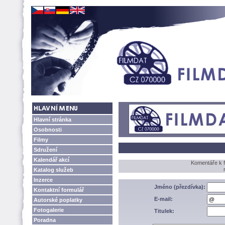
Hlavní stránka
Osobnosti
Filmy
Sdružení
Kalendář akcí
Komentáře k f
Katalog služeb
Inzerce
Jméno (přezdívka):
Kontaktní formulář
E-mail:
Autorské poplatky
Fotogalerie
Titulek:
Poradna