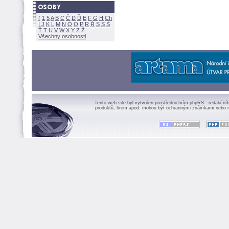
(
1
5
A
B
C
Č
D
Ď
E
F
G
H
Ch
I
J
K
L
M
N
Ó
O
P
R
Ř
S
Ś
Ť
T
U
V
W
X
Y
Z
Všechny osobnosti
Tento web site byl vytvořen prostřednictvím
phpRS
- redakční
produktů, firem apod. mohou být ochrannými známkami nebo r