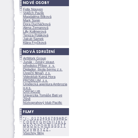
Felix Nguyen
Vojtěch Pavlík
Magdaléna Bílkov
Mark Sonin
Dora Ducháčkov
Alena Zemanov
Lilly Kollmerov
Tereza Polákov
Jakub Samek
Klára Fryčkov
ArtWork Group
Junák - český skaut,
středisko Příbor, z. s.
Digladior, škola šermu z.s.
Ústečtí filmaři, z.s.
Videoklub Kutná Hora
PROBILUM, z.s.
Umělecká agentura Ambrozia
o.p.s.
ORFIKLUB
Univerzita Tomáše Bati ve
Zlíně
Nízkoprahový klub Pacific
"
(
-
.
0
1
2
3
4
5
6
7
8
9
A
B
C
Č
D
Ď
E
F
G
H
Ch
I
Í
J
K
L
Ľ
M
N
O
Ó
P
Q
R
Ř
S
Ś
T
Ť
U
Ú
V
W
X
Y
Z
Všechny filmy