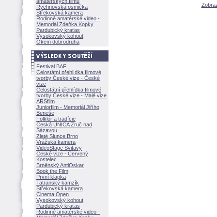
amatérských filmů
Zobraz
Rychnovská osmička
Střekovská kamera
Rodinné amatérské video -
Memoriál Zdeňka Kopky
Pardubický kraťas
Vysokovský kohout
Okem dobrodruha
Festival BAF
Celostátní přehlídka filmové
tvorby České vize - České
vize
Celostátní přehlídka filmové
tvorby České vize - Malé vize
ARSfilm
Juniorfilm - Memoriál Jiřího
Beneše
Folklór a tradície
Česká UNICA Zruč nad
Sázavou
Zlaté Slunce Brno
Vrážská kamera
VideoStage Svitavy
České vize - Červený
Kostelec
Brněnský AntiOskar
Book the Film
První klapka
Tatranský kamzík
Střekovská kamera
Cinema Open
Vysokovský kohout
Pardubický kraťas
Rodinné amatérské video -