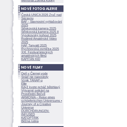
Memoriál Zdeňka Kopky
Česká UNICA 2026 Zruč nad
Sázavou
BAF - Slavnostní vyhlašování
2025
Střekovská kamera 2025
Střekovská kamera 2025 II
Vysokovský kohout 2025
Rodinné Amatérské Video
2025
HAF Tanvald 2025
Rychnovská osmička 2025
XXI. Festival leteckých
amatérských filmů
KAPITÁN KID
Deň v Čiernej vode
Snáď nie naposledy
Vznik TANAP-u
Ellie
Když kvete pcháč bělohlavý
Výtvarné setkání na
Prostřední Bečvě
ARMONÍA – Reise eines
schöpferisch
en Universums •
Journey of a Creative
Universe
DURCHDRUNGEN
·
INFUSED
KATOPTRIK
Běžná rutina