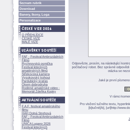
Seznam rubrik
Download
Banery, Ikony, Loga
Personalizace
O PŘEHLÍDCE
ČESKÉ VIZE
MALÉ VIZE
FAF - Festival Ambroziádních
Filmů
Odpovězte, prosím, na následující kontro
Rychnovská osmička
Festival leteckých
počítačový robot. Bez správné odpovědi 
amatérských filmů
otázka se nezo
Střekovská kamera
Vysokovský kohout
Jaké je první písmen
Pardubický kraťas
Okem dobrodruha
Rodinné amatérské video -
Memoriál Zdeňka Kopky
V rámci komen
Pro vložení tučného textu, hyperlin
F.A.F. festival amatérského
[b]tučné[/b], [url]http://www
filmu
HAH Dolná Strehov
FAF - Festival Ambroziádních
Z
Filmů
UNICA Lugano 2026
Festival leteckých