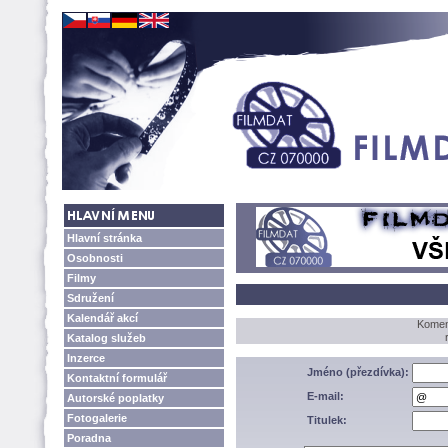
Hlavní stránka
Osobnosti
Filmy
Sdružení
Kalendář akcí
Koment
Katalog služeb
Inzerce
Jméno (přezdívka):
Kontaktní formulář
E-mail:
Autorské poplatky
Fotogalerie
Titulek:
Poradna