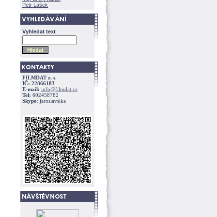
Petr Lášek
Vyhledat text
FILMDAT z. s.
IČ: 22866183
E-mail:
info@filmdat.cz
Tel:
602458782
Skype:
jaroslavsika