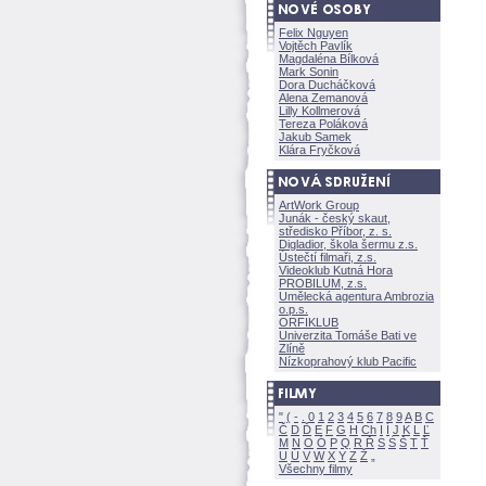
Felix Nguyen
Vojtěch Pavlík
Magdaléna Bílkov
Mark Sonin
Dora Ducháčkov
Alena Zemanov
Lilly Kollmerov
Tereza Polákov
Jakub Samek
Klára Fryčkov
ArtWork Group
Junák - český skaut,
středisko Příbor, z. s.
Digladior, škola šermu z.s.
Ústečtí filmaři, z.s.
Videoklub Kutná Hora
PROBILUM, z.s.
Umělecká agentura Ambrozia
o.p.s.
ORFIKLUB
Univerzita Tomáše Bati ve
Zlíně
Nízkoprahový klub Pacific
"
(
-
.
0
1
2
3
4
5
6
7
8
9
A
B
C
Č
D
Ď
E
F
G
H
Ch
I
Í
J
K
L
Ľ
M
N
O
Ó
P
Q
R
Ř
S
Ś
T
Ť
U
Ú
V
W
X
Y
Z
Všechny filmy