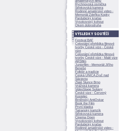
amatérských filmů
Rychnovská osmička
Střekovská kamera
Rodinné amatérské video -
Memoriál Zdeňka Kopky
Pardubický kraťas
Vysokovský kohout
Okem dobrodruha
Festival BAF
Celostátní přehlídka filmové
tvorby České vize - České
vize
Celostátní přehlídka filmové
tvorby České vize - Malé vize
ARSfilm
Juniorfilm - Memoriál Jiřího
Beneše
Folklór a tradície
Česká UNICA Zruč nad
Sázavou
Zlaté Slunce Brno
Vrážská kamera
VideoStage Svitavy
České vize - Červený
Kostelec
Brněnský AntiOskar
Book the Film
První klapka
Tatranský kamzík
Střekovská kamera
Cinema Open
Vysokovský kohout
Pardubický kraťas
Rodinné amatérské video -