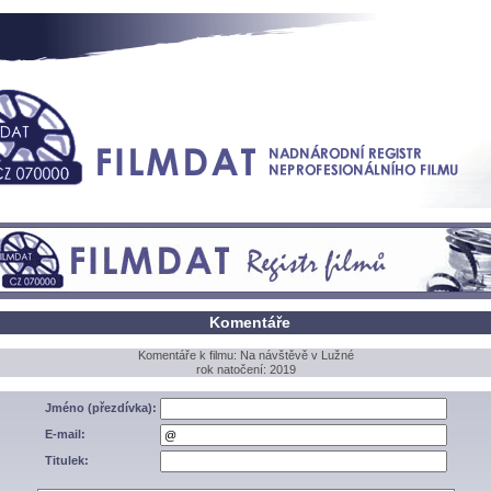
Komentáře
Komentáře k filmu: Na návštěvě v Lužné
rok natočení: 2019
Jméno (přezdívka):
E-mail:
Titulek: