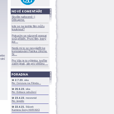
Skvěle nafocené:-)
Děkujeme.
kde se na tenhle film můžu
kouknout?
Pokusím se názorně popsat
svůj příběh. První film, který
jse
Nedá mi to se nevyjádřit ke
konstatování Patrika Ulricha.
St
nebo
olní
Pro Vás je to výjimka, tvoříte
zatím jinak, ale pro většinu
2.7.23
, sika
Re: Cenzura na Filmda...
26.6.23
, sika
Re: Editace sdružení
23.4.23
, mesrsmid
Re: lepidlo
22.4.21
, Slávek
Kamera Sony HXR-NX3