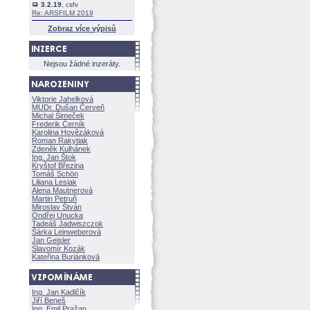
3.2.19
, csfv
Re: ARSFILM 2019
Zobraz více výpisů
Nejsou žádné inzeráty.
Viktorie Jahelkov
MUDr. Dušan Červeň
Michal Šimeček
Frederik Černík
Karolina Hovězákov
Roman Rakytiak
Zdeněk Kulhánek
Ing. Jan Štok
Kryštof Březina
Tomáš Schön
Liliana Lesiak
Alena Mautnerov
Martin Petruň
Miroslav Štván
Ondřej Unucka
Tadeáš Jadwiszczok
rka Leinweberov
Jan Geisler
Slavomír Kozák
Kateřina Buriánkov
Ing. Jan Kadlčík
Jiří Bene
Ing. Emil Pražan