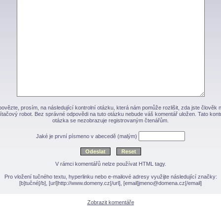
ovězte, prosím, na následující kontrolní otázku, která nám pomůže rozlišit, zda jste člověk 
ítačový robot. Bez správné odpovědi na tuto otázku nebude váš komentář uložen. Tato kontr
otázka se nezobrazuje registrovaným čtenářům.
Jaké je první písmeno v abecedě (malým)
V rámci komentářů nelze používat HTML tagy.
Pro vložení tučného textu, hyperlinku nebo e-mailové adresy využijte následující značky:
[b]tučné[/b], [url]http://www.domeny.cz[/url], [email]jmeno@domena.cz[/email]
Zobrazit komentáře