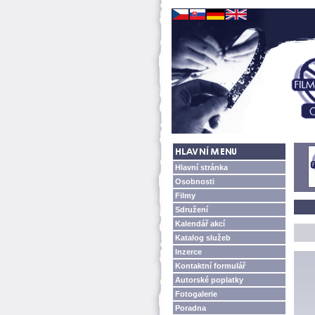
Hlavní stránka
Osobnosti
Filmy
Sdružení
Kalendář akcí
Katalog služeb
Inzerce
Kontaktní formulář
Autorské poplatky
Fotogalerie
Poradna