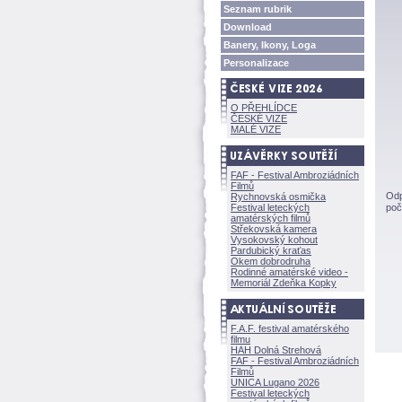
Seznam rubrik
Download
Banery, Ikony, Loga
Personalizace
O PŘEHLÍDCE
ČESKÉ VIZE
MALÉ VIZE
FAF - Festival Ambroziádních
Filmů
Odp
Rychnovská osmička
Festival leteckých
poč
amatérských filmů
Střekovská kamera
Vysokovský kohout
Pardubický kraťas
Okem dobrodruha
Rodinné amatérské video -
Memoriál Zdeňka Kopky
F.A.F. festival amatérského
filmu
HAH Dolná Strehov
FAF - Festival Ambroziádních
Filmů
UNICA Lugano 2026
Festival leteckých