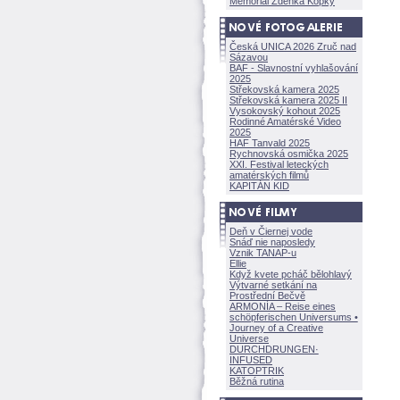
Memoriál Zdeňka Kopky
Česká UNICA 2026 Zruč nad
Sázavou
BAF - Slavnostní vyhlašování
2025
Střekovská kamera 2025
Střekovská kamera 2025 II
Vysokovský kohout 2025
Rodinné Amatérské Video
2025
HAF Tanvald 2025
Rychnovská osmička 2025
XXI. Festival leteckých
amatérských filmů
KAPITÁN KID
Deň v Čiernej vode
Snáď nie naposledy
Vznik TANAP-u
Ellie
Když kvete pcháč bělohlavý
Výtvarné setkání na
Prostřední Bečvě
ARMONÍA – Reise eines
schöpferisch
en Universums •
Journey of a Creative
Universe
DURCHDRUNGEN
·
INFUSED
KATOPTRIK
Běžná rutina