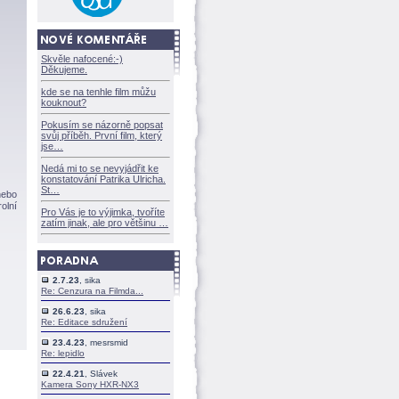
Skvěle nafocené:-)
Děkujeme.
kde se na tenhle film můžu
kouknout?
Pokusím se názorně popsat
svůj příběh. První film, který
jse
Nedá mi to se nevyjádřit ke
konstatování Patrika Ulricha.
St
nebo
olní
Pro Vás je to výjimka, tvoříte
zatím jinak, ale pro většinu
2.7.23
, sika
Re: Cenzura na Filmda...
26.6.23
, sika
Re: Editace sdružení
23.4.23
, mesrsmid
Re: lepidlo
22.4.21
, Slávek
Kamera Sony HXR-NX3