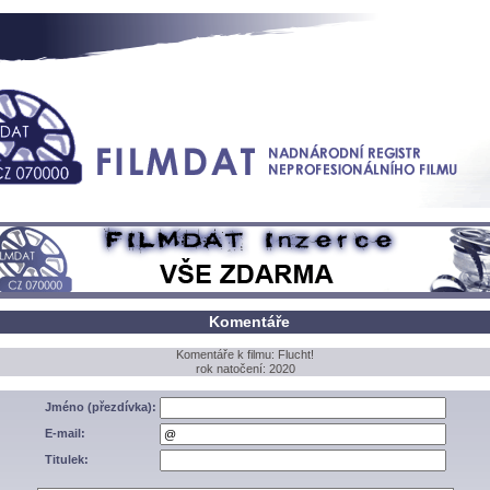
Komentáře
Komentáře k filmu: Flucht!
rok natočení: 2020
Jméno (přezdívka):
E-mail:
Titulek: