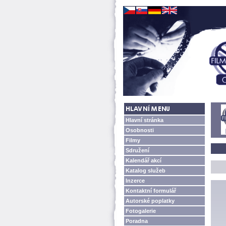
Hlavní stránka
Osobnosti
Filmy
Sdružení
Kalendář akcí
Katalog služeb
Inzerce
Kontaktní formulář
Autorské poplatky
Fotogalerie
Poradna