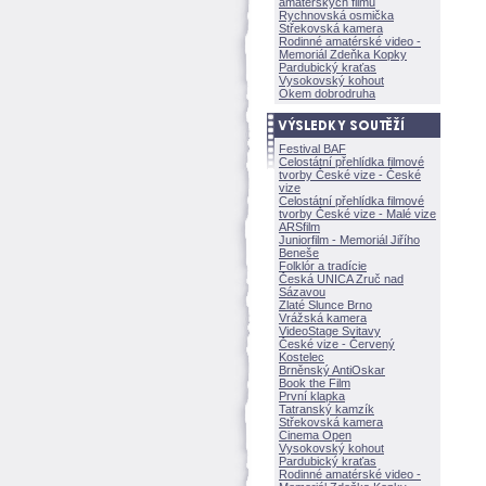
amatérských filmů
Rychnovská osmička
Střekovská kamera
Rodinné amatérské video -
Memoriál Zdeňka Kopky
Pardubický kraťas
Vysokovský kohout
Okem dobrodruha
Festival BAF
Celostátní přehlídka filmové
tvorby České vize - České
vize
Celostátní přehlídka filmové
tvorby České vize - Malé vize
ARSfilm
Juniorfilm - Memoriál Jiřího
Beneše
Folklór a tradície
Česká UNICA Zruč nad
Sázavou
Zlaté Slunce Brno
Vrážská kamera
VideoStage Svitavy
České vize - Červený
Kostelec
Brněnský AntiOskar
Book the Film
První klapka
Tatranský kamzík
Střekovská kamera
Cinema Open
Vysokovský kohout
Pardubický kraťas
Rodinné amatérské video -