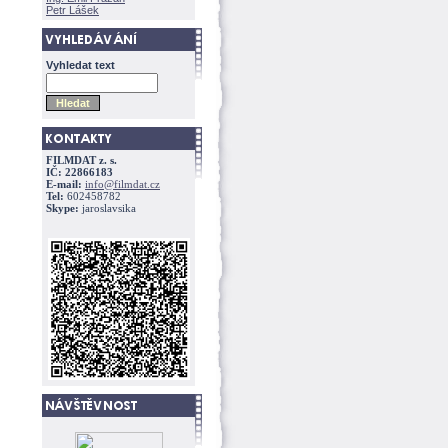
Petr Lášek
Vyhledat text
FILMDAT z. s.
IČ: 22866183
E-mail:
info@filmdat.cz
Tel:
602458782
Skype:
jaroslavsika