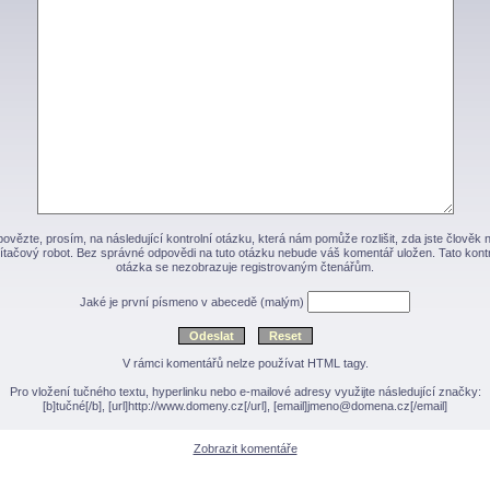
ovězte, prosím, na následující kontrolní otázku, která nám pomůže rozlišit, zda jste člověk 
ítačový robot. Bez správné odpovědi na tuto otázku nebude váš komentář uložen. Tato kontr
otázka se nezobrazuje registrovaným čtenářům.
Jaké je první písmeno v abecedě (malým)
V rámci komentářů nelze používat HTML tagy.
Pro vložení tučného textu, hyperlinku nebo e-mailové adresy využijte následující značky:
[b]tučné[/b], [url]http://www.domeny.cz[/url], [email]jmeno@domena.cz[/email]
Zobrazit komentáře