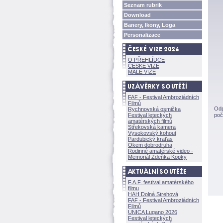
Seznam rubrik
Download
Banery, Ikony, Loga
Personalizace
O PŘEHLÍDCE
ČESKÉ VIZE
MALÉ VIZE
FAF - Festival Ambroziádních
Filmů
Odp
Rychnovská osmička
Festival leteckých
poč
amatérských filmů
Střekovská kamera
Vysokovský kohout
Pardubický kraťas
Okem dobrodruha
Rodinné amatérské video -
Memoriál Zdeňka Kopky
F.A.F. festival amatérského
filmu
HAH Dolná Strehov
FAF - Festival Ambroziádních
Filmů
UNICA Lugano 2026
Festival leteckých