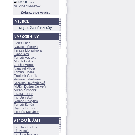
3.2.19
, csfv
Re: ARSFILM 2019
Zobraz více výpisů
Nejsou žádné inzeráty.
Denis Laco
Natalie Fišerov
Tereza Morávkov
David Kos
Tomáš Hazuka
Marek Fedrsel
Ondřej Herold
Nataniel Milota
Tomáš Ondra
Frederik Černík
Viktorie Jahelkov
Karolina Hovězákov
MUDr. Dušan Červeň
Michal Šimeček
Liliana Lesiak
Ing. Jan Štok
Roman Rakytiak
Tomáš Schön
Kryštof Březina
Zdeněk Kulhánek
Ing. Jan Kadlčík
Jiří Bene
Ing. Emil Pražan