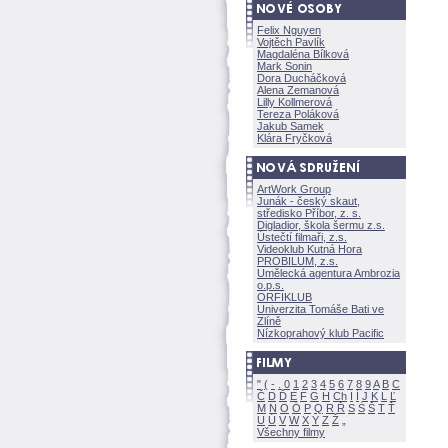
Felix Nguyen
Vojtěch Pavlík
Magdaléna Bílkov
Mark Sonin
Dora Ducháčkov
Alena Zemanov
Lilly Kollmerov
Tereza Polákov
Jakub Samek
Klára Fryčkov
ArtWork Group
Junák - český skaut,
středisko Příbor, z. s.
Digladior, škola šermu z.s.
Ústečtí filmaři, z.s.
Videoklub Kutná Hora
PROBILUM, z.s.
Umělecká agentura Ambrozia
o.p.s.
ORFIKLUB
Univerzita Tomáše Bati ve
Zlíně
Nízkoprahový klub Pacific
"
(
-
.
0
1
2
3
4
5
6
7
8
9
A
B
C
Č
D
Ď
E
F
G
H
Ch
I
Í
J
K
L
Ľ
M
N
O
Ó
P
Q
R
Ř
S
Ś
T
Ť
U
Ú
V
W
X
Y
Z
Všechny filmy