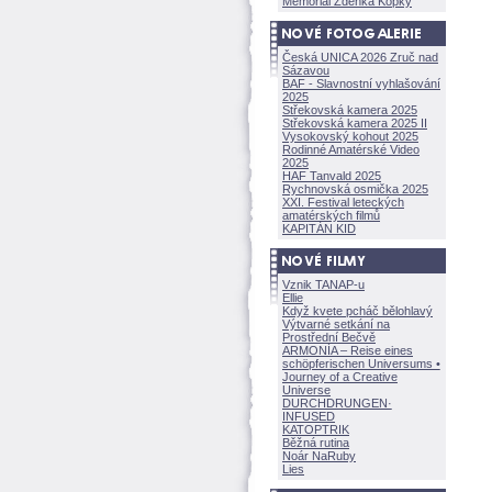
Memoriál Zdeňka Kopky
Česká UNICA 2026 Zruč nad
Sázavou
BAF - Slavnostní vyhlašování
2025
Střekovská kamera 2025
Střekovská kamera 2025 II
Vysokovský kohout 2025
Rodinné Amatérské Video
2025
HAF Tanvald 2025
Rychnovská osmička 2025
XXI. Festival leteckých
amatérských filmů
KAPITÁN KID
Vznik TANAP-u
Ellie
Když kvete pcháč bělohlavý
Výtvarné setkání na
Prostřední Bečvě
ARMONÍA – Reise eines
schöpferisch
en Universums •
Journey of a Creative
Universe
DURCHDRUNGEN
·
INFUSED
KATOPTRIK
Běžná rutina
Noár NaRuby
Lies