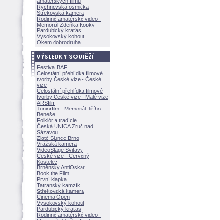
amatérských filmů
Rychnovská osmička
Střekovská kamera
Rodinné amatérské video -
Memoriál Zdeňka Kopky
Pardubický kraťas
Vysokovský kohout
Okem dobrodruha
Festival BAF
Celostátní přehlídka filmové
tvorby České vize - České
vize
Celostátní přehlídka filmové
tvorby České vize - Malé vize
ARSfilm
Juniorfilm - Memoriál Jiřího
Beneše
Folklór a tradície
Česká UNICA Zruč nad
Sázavou
Zlaté Slunce Brno
Vrážská kamera
VideoStage Svitavy
České vize - Červený
Kostelec
Brněnský AntiOskar
Book the Film
První klapka
Tatranský kamzík
Střekovská kamera
Cinema Open
Vysokovský kohout
Pardubický kraťas
Rodinné amatérské video -