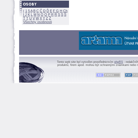
(
1
5
A
B
C
Č
D
Ď
E
F
G
H
Ch
I
J
K
L
M
N
Ó
O
P
R
Ř
S
Ś
Ť
T
U
V
W
X
Y
Z
Všechny osobnosti
Tento web site byl vytvořen prostřednictvím
phpRS
- redakční
produktů, firem apod. mohou být ochrannými známkami nebo r