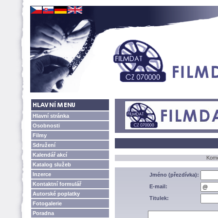
Hlavní stránka
Osobnosti
Filmy
Sdružení
Kalendář akcí
Kome
Katalog služeb
Inzerce
Jméno (přezdívka):
Kontaktní formulář
E-mail:
Autorské poplatky
Titulek:
Fotogalerie
Poradna