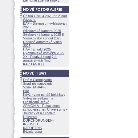
Memoriál Zdeňka Kopky
Česká UNICA 2026 Zruč nad
Sázavou
BAF - Slavnostní vyhlašování
2025
Střekovská kamera 2025
Střekovská kamera 2025 II
Vysokovský kohout 2025
Rodinné Amatérské Video
2025
HAF Tanvald 2025
Rychnovská osmička 2025
XXI. Festival leteckých
amatérských filmů
KAPITÁN KID
Deň v Čiernej vode
Snáď nie naposledy
Vznik TANAP-u
Ellie
Když kvete pcháč bělohlavý
Výtvarné setkání na
Prostřední Bečvě
ARMONÍA – Reise eines
schöpferisch
en Universums •
Journey of a Creative
Universe
DURCHDRUNGEN
·
INFUSED
KATOPTRIK
Běžná rutina