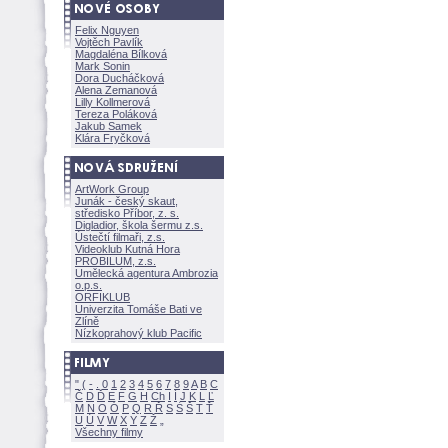
Felix Nguyen
Vojtěch Pavlík
Magdaléna Bílkov
Mark Sonin
Dora Ducháčkov
Alena Zemanov
Lilly Kollmerov
Tereza Polákov
Jakub Samek
Klára Fryčkov
ArtWork Group
Junák - český skaut,
středisko Příbor, z. s.
Digladior, škola šermu z.s.
Ústečtí filmaři, z.s.
Videoklub Kutná Hora
PROBILUM, z.s.
Umělecká agentura Ambrozia
o.p.s.
ORFIKLUB
Univerzita Tomáše Bati ve
Zlíně
Nízkoprahový klub Pacific
"
(
-
.
0
1
2
3
4
5
6
7
8
9
A
B
C
Č
D
Ď
E
F
G
H
Ch
I
Í
J
K
L
Ľ
M
N
O
Ó
P
Q
R
Ř
S
Ś
T
Ť
U
Ú
V
W
X
Y
Z
Všechny filmy