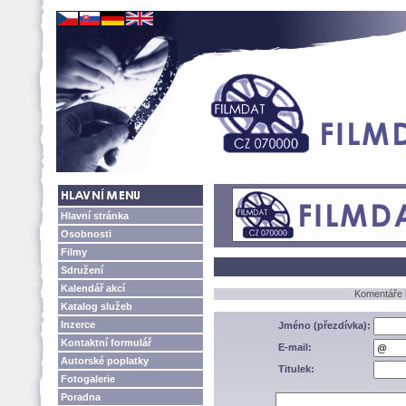
Hlavní stránka
Osobnosti
Filmy
Sdružení
Kalendář akcí
Komentáře 
Katalog služeb
Inzerce
Jméno (přezdívka):
Kontaktní formulář
E-mail:
Autorské poplatky
Titulek:
Fotogalerie
Poradna