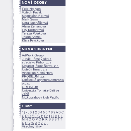
Felix Nguyen
Vojtěch Pavlík
Magdaléna Bílkov
Mark Sonin
Dora Ducháčkov
Alena Zemanov
Lilly Kollmerov
Tereza Polákov
Jakub Samek
Klára Fryčkov
ArtWork Group
Junák - český skaut,
středisko Příbor, z. s.
Digladior, škola šermu z.s.
Ústečtí filmaři, z.s.
Videoklub Kutná Hora
PROBILUM, z.s.
Umělecká agentura Ambrozia
o.p.s.
ORFIKLUB
Univerzita Tomáše Bati ve
Zlíně
Nízkoprahový klub Pacific
"
(
-
.
0
1
2
3
4
5
6
7
8
9
A
B
C
Č
D
Ď
E
F
G
H
Ch
I
Í
J
K
L
Ľ
M
N
O
Ó
P
Q
R
Ř
S
Ś
T
Ť
U
Ú
V
W
X
Y
Z
Všechny filmy