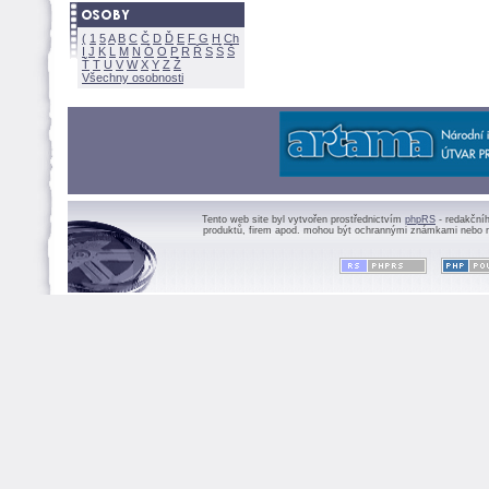
(
1
5
A
B
C
Č
D
Ď
E
F
G
H
Ch
I
J
K
L
M
N
Ó
O
P
R
Ř
S
Ś
Ť
T
U
V
W
X
Y
Z
Všechny osobnosti
Tento web site byl vytvořen prostřednictvím
phpRS
- redakční
produktů, firem apod. mohou být ochrannými známkami nebo r