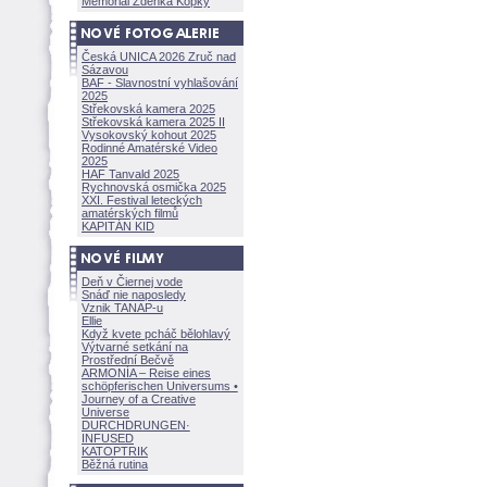
Memoriál Zdeňka Kopky
Česká UNICA 2026 Zruč nad
Sázavou
BAF - Slavnostní vyhlašování
2025
Střekovská kamera 2025
Střekovská kamera 2025 II
Vysokovský kohout 2025
Rodinné Amatérské Video
2025
HAF Tanvald 2025
Rychnovská osmička 2025
XXI. Festival leteckých
amatérských filmů
KAPITÁN KID
Deň v Čiernej vode
Snáď nie naposledy
Vznik TANAP-u
Ellie
Když kvete pcháč bělohlavý
Výtvarné setkání na
Prostřední Bečvě
ARMONÍA – Reise eines
schöpferisch
en Universums •
Journey of a Creative
Universe
DURCHDRUNGEN
·
INFUSED
KATOPTRIK
Běžná rutina