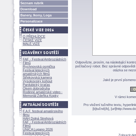
Seznam rubrik
Download
Banery, Ikony, Loga
Personalizace
O PŘEHLÍDCE
ČESKÉ VIZE
MALÉ VIZE
FAF - Festival Ambroziádních
Odpovězte, prosím, na následující kontro
Filmů
počítačový robot. Bez správné odpovědi 
Rychnovská osmička
Festival leteckých
otázka se nezo
amatérských filmů
Střekovská kamera
Jaké je první písmen
Vysokovský kohout
Pardubický kraťas
Okem dobrodruha
Rodinné amatérské video -
Memoriál Zdeňka Kopky
V rámci komen
Pro vložení tučného textu, hyperlin
[b]tučné[/b], [url]http://www
F.A.F. festival amatérského
filmu
HAH Dolná Strehov
Z
FAF - Festival Ambroziádních
Filmů
UNICA Lugano 2026
Festival leteckých
Zobrazit de