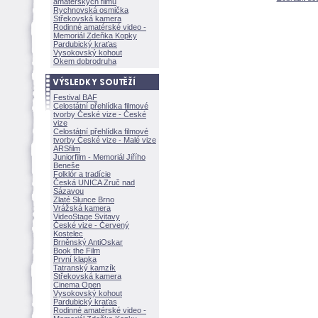
amatérských filmů
Rychnovská osmička
Střekovská kamera
Rodinné amatérské video -
Memoriál Zdeňka Kopky
Pardubický kraťas
Vysokovský kohout
Okem dobrodruha
Festival BAF
Celostátní přehlídka filmové
tvorby České vize - České
vize
Celostátní přehlídka filmové
tvorby České vize - Malé vize
ARSfilm
Juniorfilm - Memoriál Jiřího
Beneše
Folklór a tradície
Česká UNICA Zruč nad
Sázavou
Zlaté Slunce Brno
Vrážská kamera
VideoStage Svitavy
České vize - Červený
Kostelec
Brněnský AntiOskar
Book the Film
První klapka
Tatranský kamzík
Střekovská kamera
Cinema Open
Vysokovský kohout
Pardubický kraťas
Rodinné amatérské video -