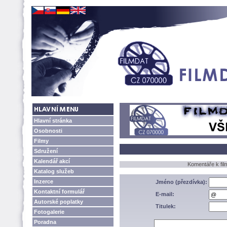
Hlavní stránka
Osobnosti
Filmy
Sdružení
Kalendář akcí
Komentáře k fi
Katalog služeb
Inzerce
Jméno (přezdívka):
Kontaktní formulář
E-mail:
Autorské poplatky
Titulek:
Fotogalerie
Poradna