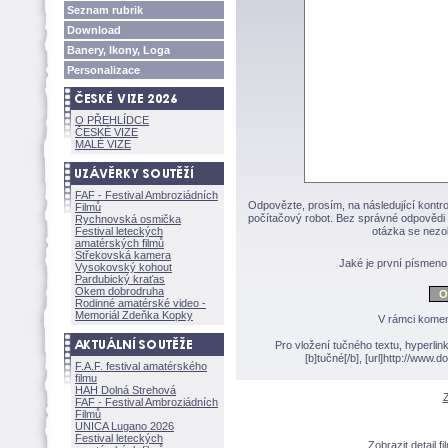
Seznam rubrik
Download
Banery, Ikony, Loga
Personalizace
O PŘEHLÍDCE
ČESKÉ VIZE
MALÉ VIZE
FAF - Festival Ambroziádních
Odpovězte, prosím, na následující kontro
Filmů
počítačový robot. Bez správné odpovědi 
Rychnovská osmička
Festival leteckých
otázka se nezo
amatérských filmů
Střekovská kamera
Jaké je první písmen
Vysokovský kohout
Pardubický kraťas
Okem dobrodruha
Rodinné amatérské video -
Memoriál Zdeňka Kopky
V rámci komen
Pro vložení tučného textu, hyperlin
[b]tučné[/b], [url]http://www
F.A.F. festival amatérského
filmu
HAH Dolná Strehov
Z
FAF - Festival Ambroziádních
Filmů
UNICA Lugano 2026
Festival leteckých
Zobrazit detail