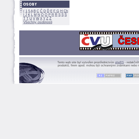
(
1
5
A
B
C
Č
D
Ď
E
F
G
H
Ch
I
J
K
L
M
N
Ó
O
P
R
Ř
S
Ś
Ť
T
U
V
W
X
Y
Z
Všechny osobnosti
Tento web site byl vytvořen prostřednictvím
phpRS
- redakční
produktů, firem apod. mohou být ochrannými známkami nebo r