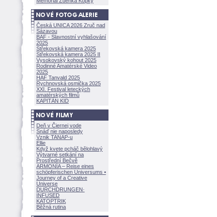
Memoriál Zdeňka Kopky
Česká UNICA 2026 Zruč nad
Sázavou
BAF - Slavnostní vyhlašování
2025
Střekovská kamera 2025
Střekovská kamera 2025 II
Vysokovský kohout 2025
Rodinné Amatérské Video
2025
HAF Tanvald 2025
Rychnovská osmička 2025
XXI. Festival leteckých
amatérských filmů
KAPITÁN KID
Deň v Čiernej vode
Snáď nie naposledy
Vznik TANAP-u
Ellie
Když kvete pcháč bělohlavý
Výtvarné setkání na
Prostřední Bečvě
ARMONÍA – Reise eines
schöpferisch
en Universums •
Journey of a Creative
Universe
DURCHDRUNGEN
·
INFUSED
KATOPTRIK
Běžná rutina