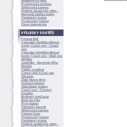
amatérských filmů
Rychnovská osmička
Střekovská kamera
Rodinné amatérské video -
Memoriál Zdeňka Kopky
Pardubický kraťas
Vysokovský kohout
Okem dobrodruha
Festival BAF
Celostátní přehlídka filmové
tvorby České vize - České
vize
Celostátní přehlídka filmové
tvorby České vize - Malé vize
ARSfilm
Juniorfilm - Memoriál Jiřího
Beneše
Folklór a tradície
Česká UNICA Zruč nad
Sázavou
Zlaté Slunce Brno
Vrážská kamera
VideoStage Svitavy
České vize - Červený
Kostelec
Brněnský AntiOskar
Book the Film
První klapka
Tatranský kamzík
Střekovská kamera
Cinema Open
Vysokovský kohout
Pardubický kraťas
Rodinné amatérské video -