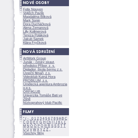
Felix Nguyen
Vojtěch Pavlík
Magdaléna Bílkov
Mark Sonin
Dora Ducháčkov
Alena Zemanov
Lilly Kollmerov
Tereza Polákov
Jakub Samek
Klára Fryčkov
ArtWork Group
Junák - český skaut,
středisko Příbor, z. s.
Digladior, škola šermu z.s.
Ústečtí filmaři, z.s.
Videoklub Kutná Hora
PROBILUM, z.s.
Umělecká agentura Ambrozia
o.p.s.
ORFIKLUB
Univerzita Tomáše Bati ve
Zlíně
Nízkoprahový klub Pacific
"
(
-
.
0
1
2
3
4
5
6
7
8
9
A
B
C
Č
D
Ď
E
F
G
H
Ch
I
Í
J
K
L
Ľ
M
N
O
Ó
P
Q
R
Ř
S
Ś
T
Ť
U
Ú
V
W
X
Y
Z
Všechny filmy