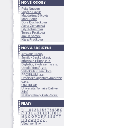
Felix Nguyen
Vojtěch Pavlík
Magdaléna Bílkov
Mark Sonin
Dora Ducháčkov
Alena Zemanov
Lilly Kollmerov
Tereza Polákov
Jakub Samek
Klára Fryčkov
ArtWork Group
Junák - český skaut,
středisko Příbor, z. s.
Digladior, škola šermu z.s.
Ústečtí filmaři, z.s.
Videoklub Kutná Hora
PROBILUM, z.s.
Umělecká agentura Ambrozia
o.p.s.
ORFIKLUB
Univerzita Tomáše Bati ve
Zlíně
Nízkoprahový klub Pacific
"
(
-
.
0
1
2
3
4
5
6
7
8
9
A
B
C
Č
D
Ď
E
F
G
H
Ch
I
Í
J
K
L
Ľ
M
N
O
Ó
P
Q
R
Ř
S
Ś
T
Ť
U
Ú
V
W
X
Y
Z
Všechny filmy