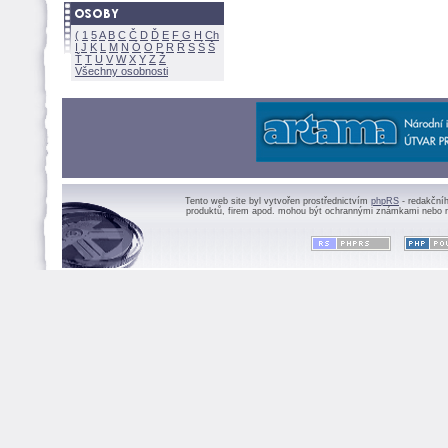
(
1
5
A
B
C
Č
D
Ď
E
F
G
H
Ch
I
J
K
L
M
N
Ó
O
P
R
Ř
S
Ś
Ť
T
U
V
W
X
Y
Z
Všechny osobnosti
Tento web site byl vytvořen prostřednictvím
phpRS
- redakční
produktů, firem apod. mohou být ochrannými známkami nebo r