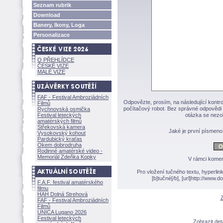
Seznam rubrik
Download
Banery, Ikony, Loga
Personalizace
O PŘEHLÍDCE
ČESKÉ VIZE
MALÉ VIZE
FAF - Festival Ambroziádních
Odpovězte, prosím, na následující kontro
Filmů
počítačový robot. Bez správné odpovědi 
Rychnovská osmička
Festival leteckých
otázka se nezo
amatérských filmů
Střekovská kamera
Jaké je první písmen
Vysokovský kohout
Pardubický kraťas
Okem dobrodruha
Rodinné amatérské video -
Memoriál Zdeňka Kopky
V rámci komen
Pro vložení tučného textu, hyperlin
[b]tučné[/b], [url]http://www
F.A.F. festival amatérského
filmu
HAH Dolná Strehov
Z
FAF - Festival Ambroziádních
Filmů
UNICA Lugano 2026
Festival leteckých
Zobrazit det