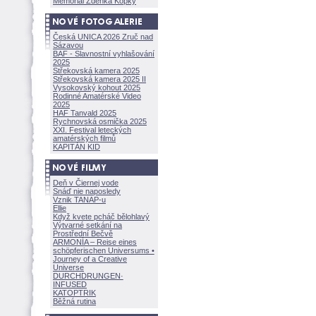
Memoriál Zdeňka Kopky
Česká UNICA 2026 Zruč nad
Sázavou
BAF - Slavnostní vyhlašování
2025
Střekovská kamera 2025
Střekovská kamera 2025 II
Vysokovský kohout 2025
Rodinné Amatérské Video
2025
HAF Tanvald 2025
Rychnovská osmička 2025
XXI. Festival leteckých
amatérských filmů
KAPITÁN KID
Deň v Čiernej vode
Snáď nie naposledy
Vznik TANAP-u
Ellie
Když kvete pcháč bělohlavý
Výtvarné setkání na
Prostřední Bečvě
ARMONÍA – Reise eines
schöpferisch
en Universums •
Journey of a Creative
Universe
DURCHDRUNGEN
·
INFUSED
KATOPTRIK
Běžná rutina