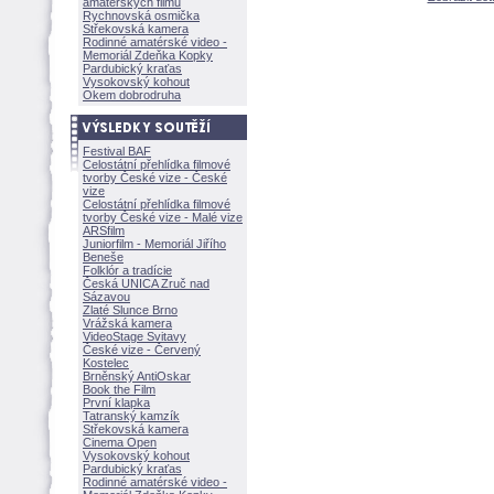
amatérských filmů
Rychnovská osmička
Střekovská kamera
Rodinné amatérské video -
Memoriál Zdeňka Kopky
Pardubický kraťas
Vysokovský kohout
Okem dobrodruha
Festival BAF
Celostátní přehlídka filmové
tvorby České vize - České
vize
Celostátní přehlídka filmové
tvorby České vize - Malé vize
ARSfilm
Juniorfilm - Memoriál Jiřího
Beneše
Folklór a tradície
Česká UNICA Zruč nad
Sázavou
Zlaté Slunce Brno
Vrážská kamera
VideoStage Svitavy
České vize - Červený
Kostelec
Brněnský AntiOskar
Book the Film
První klapka
Tatranský kamzík
Střekovská kamera
Cinema Open
Vysokovský kohout
Pardubický kraťas
Rodinné amatérské video -