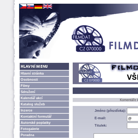
Hlavní stránka
Osobnosti
Filmy
Sdružení
Kalendář akcí
Komentáře k
Katalog služeb
Inzerce
Jméno (přezdívka):
Kontaktní formulář
E-mail:
Autorské poplatky
Titulek:
Fotogalerie
Poradna