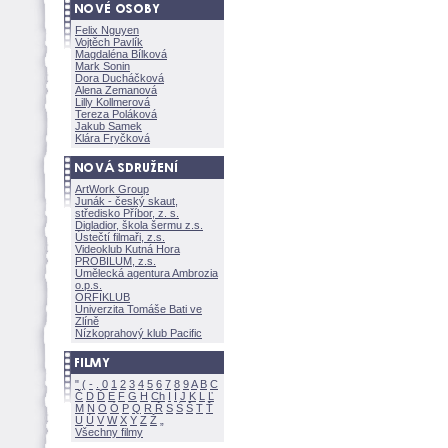
Felix Nguyen
Vojtěch Pavlík
Magdaléna Bílkov
Mark Sonin
Dora Ducháčkov
Alena Zemanov
Lilly Kollmerov
Tereza Polákov
Jakub Samek
Klára Fryčkov
ArtWork Group
Junák - český skaut,
středisko Příbor, z. s.
Digladior, škola šermu z.s.
Ústečtí filmaři, z.s.
Videoklub Kutná Hora
PROBILUM, z.s.
Umělecká agentura Ambrozia
o.p.s.
ORFIKLUB
Univerzita Tomáše Bati ve
Zlíně
Nízkoprahový klub Pacific
"
(
-
.
0
1
2
3
4
5
6
7
8
9
A
B
C
Č
D
Ď
E
F
G
H
Ch
I
Í
J
K
L
Ľ
M
N
O
Ó
P
Q
R
Ř
S
Ś
T
Ť
U
Ú
V
W
X
Y
Z
Všechny filmy