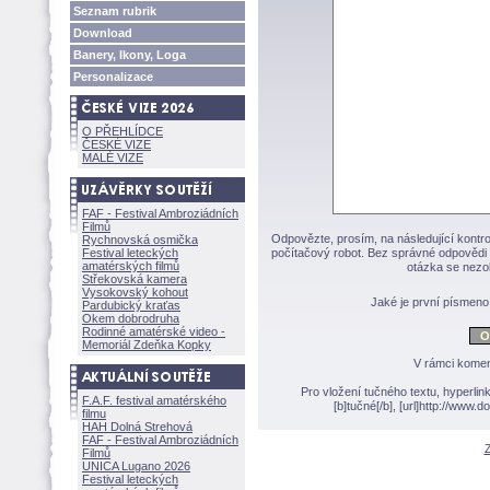
Seznam rubrik
Download
Banery, Ikony, Loga
Personalizace
O PŘEHLÍDCE
ČESKÉ VIZE
MALÉ VIZE
FAF - Festival Ambroziádních
Filmů
Odpovězte, prosím, na následující kontro
Rychnovská osmička
Festival leteckých
počítačový robot. Bez správné odpovědi 
amatérských filmů
otázka se nezo
Střekovská kamera
Vysokovský kohout
Jaké je první písmen
Pardubický kraťas
Okem dobrodruha
Rodinné amatérské video -
Memoriál Zdeňka Kopky
V rámci komen
Pro vložení tučného textu, hyperlin
F.A.F. festival amatérského
[b]tučné[/b], [url]http://www
filmu
HAH Dolná Strehov
FAF - Festival Ambroziádních
Z
Filmů
UNICA Lugano 2026
Festival leteckých