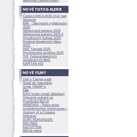
Memoriál Zdeňka Kopky
Česká UNICA 2026 Zruč nad
Sázavou
BAF - Slavnostní vyhlašování
2025
Střekovská kamera 2025
Střekovská kamera 2025 II
Vysokovský kohout 2025
Rodinné Amatérské Video
2025
HAF Tanvald 2025
Rychnovská osmička 2025
XXI. Festival leteckých
amatérských filmů
KAPITÁN KID
Deň v Čiernej vode
Snáď nie naposledy
Vznik TANAP-u
Ellie
Když kvete pcháč bělohlavý
Výtvarné setkání na
Prostřední Bečvě
ARMONÍA – Reise eines
schöpferisch
en Universums •
Journey of a Creative
Universe
DURCHDRUNGEN
·
INFUSED
KATOPTRIK
Běžná rutina