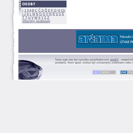
(
1
5
A
B
C
Č
D
Ď
E
F
G
H
Ch
I
J
K
L
M
N
Ó
O
P
R
Ř
S
Ś
Ť
T
U
V
W
X
Y
Z
Všechny osobnosti
Tento web site byl vytvořen prostřednictvím
phpRS
- redakční
produktů, firem apod. mohou být ochrannými známkami nebo r