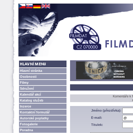
Hlavní stránka
Osobnosti
Filmy
Sdružení
Kalendář akcí
Komentáře k f
Katalog služeb
Inzerce
Jméno (přezdívka):
Kontaktní formulář
E-mail:
Autorské poplatky
Fotogalerie
Titulek:
Poradna