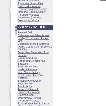
amatérských filmů
Rychnovská osmička
Střekovská kamera
Rodinné amatérské video -
Memoriál Zdeňka Kopky
Pardubický kraťas
Vysokovský kohout
Okem dobrodruha
Festival BAF
Celostátní přehlídka filmové
tvorby České vize - České
vize
Celostátní přehlídka filmové
tvorby České vize - Malé vize
ARSfilm
Juniorfilm - Memoriál Jiřího
Beneše
Folklór a tradície
Česká UNICA Zruč nad
Sázavou
Zlaté Slunce Brno
Vrážská kamera
VideoStage Svitavy
České vize - Červený
Kostelec
Brněnský AntiOskar
Book the Film
První klapka
Tatranský kamzík
Střekovská kamera
Cinema Open
Vysokovský kohout
Pardubický kraťas
Rodinné amatérské video -