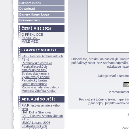
Seznam rubrik
Download
Banery, Ikony, Loga
Personalizace
O PŘEHLÍDCE
ČESKÉ VIZE
MALÉ VIZE
FAF - Festival Ambroziádních
Odpovězte, prosím, na následující kontro
Filmů
počítačový robot. Bez správné odpovědi 
Rychnovská osmička
Festival leteckých
otázka se nezo
amatérských filmů
Střekovská kamera
Jaké je první písmen
Vysokovský kohout
Pardubický kraťas
Okem dobrodruha
Rodinné amatérské video -
Memoriál Zdeňka Kopky
V rámci komen
Pro vložení tučného textu, hyperlin
[b]tučné[/b], [url]http://www
F.A.F. festival amatérského
filmu
HAH Dolná Strehov
Z
FAF - Festival Ambroziádních
Filmů
UNICA Lugano 2026
Festival leteckých
Zobra