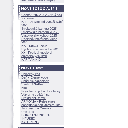
Memoriál Zdeňka Kopky
Česká UNICA 2026 Zruč nad
Sázavou
BAF - Slavnostní vyhlašování
2025
Střekovská kamera 2025
Střekovská kamera 2025 II
Vysokovský kohout 2025
Rodinné Amatérské Video
2025
HAF Tanvald 2025
Rychnovská osmička 2025
XXI. Festival leteckých
amatérských filmů
KAPITÁN KID
Společný čas
Deň v Čiernej vode
Snáď nie naposledy
Vznik TANAP-u
Ellie
Když kvete pcháč bělohlavý
Výtvarné setkání na
Prostřední Bečvě
ARMONÍA – Reise eines
schöpferisch
en Universums •
Journey of a Creative
Universe
DURCHDRUNGEN
·
INFUSED
KATOPTRIK