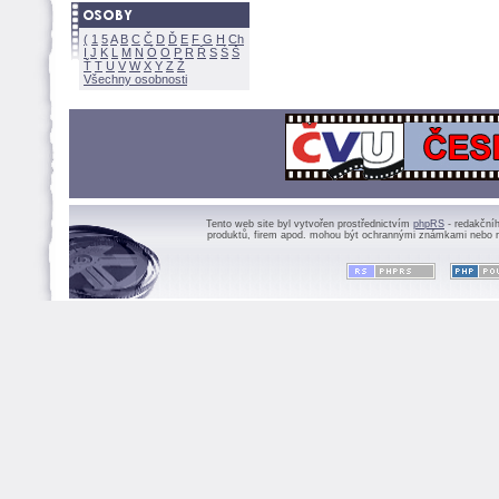
(
1
5
A
B
C
Č
D
Ď
E
F
G
H
Ch
I
J
K
L
M
N
Ó
O
P
R
Ř
S
Ś
Ť
T
U
V
W
X
Y
Z
Všechny osobnosti
Tento web site byl vytvořen prostřednictvím
phpRS
- redakční
produktů, firem apod. mohou být ochrannými známkami nebo r