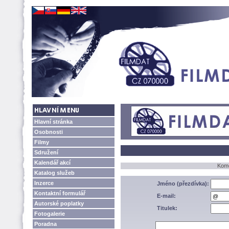
Hlavní stránka
Osobnosti
Filmy
Sdružení
Kalendář akcí
Kome
Katalog služeb
Inzerce
Jméno (přezdívka):
Kontaktní formulář
E-mail:
Autorské poplatky
Titulek:
Fotogalerie
Poradna