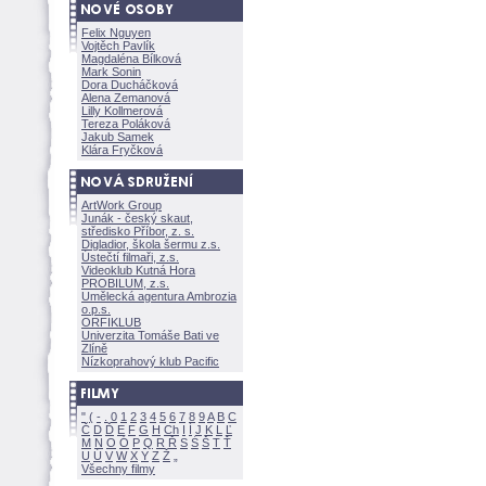
Felix Nguyen
Vojtěch Pavlík
Magdaléna Bílkov
Mark Sonin
Dora Ducháčkov
Alena Zemanov
Lilly Kollmerov
Tereza Polákov
Jakub Samek
Klára Fryčkov
ArtWork Group
Junák - český skaut,
středisko Příbor, z. s.
Digladior, škola šermu z.s.
Ústečtí filmaři, z.s.
Videoklub Kutná Hora
PROBILUM, z.s.
Umělecká agentura Ambrozia
o.p.s.
ORFIKLUB
Univerzita Tomáše Bati ve
Zlíně
Nízkoprahový klub Pacific
"
(
-
.
0
1
2
3
4
5
6
7
8
9
A
B
C
Č
D
Ď
E
F
G
H
Ch
I
Í
J
K
L
Ľ
M
N
O
Ó
P
Q
R
Ř
S
Ś
T
Ť
U
Ú
V
W
X
Y
Z
Všechny filmy