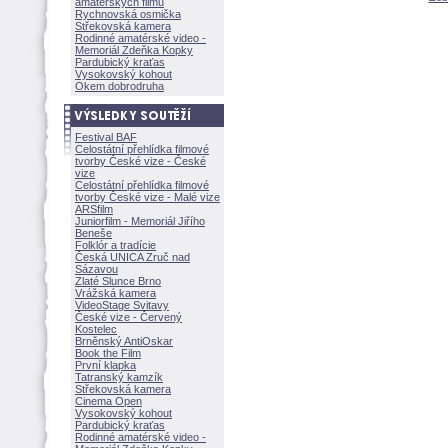
amatérských filmů
Rychnovská osmička
Střekovská kamera
Rodinné amatérské video -
Memoriál Zdeňka Kopky
Pardubický kraťas
Vysokovský kohout
Okem dobrodruha
Festival BAF
Celostátní přehlídka filmové
tvorby České vize - České
vize
Celostátní přehlídka filmové
tvorby České vize - Malé vize
ARSfilm
Juniorfilm - Memoriál Jiřího
Beneše
Folklór a tradície
Česká UNICA Zruč nad
Sázavou
Zlaté Slunce Brno
Vrážská kamera
VideoStage Svitavy
České vize - Červený
Kostelec
Brněnský AntiOskar
Book the Film
První klapka
Tatranský kamzík
Střekovská kamera
Cinema Open
Vysokovský kohout
Pardubický kraťas
Rodinné amatérské video -