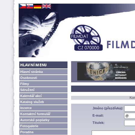
Hlavní stránka
Osobnosti
Filmy
Sdružení
Kalendář akcí
Kom
Katalog služeb
Inzerce
Jméno (přezdívka):
Kontaktní formulář
E-mail:
Autorské poplatky
Titulek:
Fotogalerie
Poradna