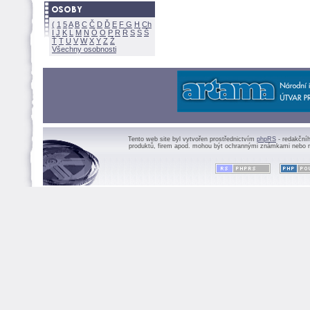
(
1
5
A
B
C
Č
D
Ď
E
F
G
H
Ch
I
J
K
L
M
N
Ó
O
P
R
Ř
S
Ś
Ť
T
U
V
W
X
Y
Z
Všechny osobnosti
Tento web site byl vytvořen prostřednictvím
phpRS
- redakční
produktů, firem apod. mohou být ochrannými známkami nebo r