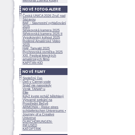
Memoriál Zdeňka Kopky
Česká UNICA 2026 Zruč nad
Sázavou
BAF - Slavnostní vyhlašování
2025
Střekovská kamera 2025
Střekovská kamera 2025 II
Vysokovský kohout 2025
Rodinné Amatérské Video
2025
HAF Tanvald 2025
Rychnovská osmička 2025
XXI. Festival leteckých
amatérských filmů
KAPITÁN KID
Společný čas
Deň v Čiernej vode
Snáď nie naposledy
Vznik TANAP-u
Ellie
Když kvete pcháč bělohlavý
Výtvarné setkání na
Prostřední Bečvě
ARMONÍA – Reise eines
schöpferisch
en Universums •
Journey of a Creative
Universe
DURCHDRUNGEN
·
INFUSED
KATOPTRIK