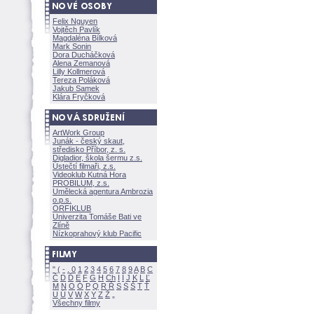
Felix Nguyen
Vojtěch Pavlík
Magdaléna Bílkov
Mark Sonin
Dora Ducháčkov
Alena Zemanov
Lilly Kollmerov
Tereza Polákov
Jakub Samek
Klára Fryčkov
ArtWork Group
Junák - český skaut,
středisko Příbor, z. s.
Digladior, škola šermu z.s.
Ústečtí filmaři, z.s.
Videoklub Kutná Hora
PROBILUM, z.s.
Umělecká agentura Ambrozia
o.p.s.
ORFIKLUB
Univerzita Tomáše Bati ve
Zlíně
Nízkoprahový klub Pacific
"
(
-
.
0
1
2
3
4
5
6
7
8
9
A
B
C
Č
D
Ď
E
F
G
H
Ch
I
Í
J
K
L
Ľ
M
N
O
Ó
P
Q
R
Ř
S
Ś
T
Ť
U
Ú
V
W
X
Y
Z
Všechny filmy