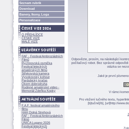
Seznam rubrik
Download
Banery, Ikony, Loga
Personalizace
O PŘEHLÍDCE
ČESKÉ VIZE
MALÉ VIZE
FAF - Festival Ambroziádních
Odpovězte, prosím, na následující kontro
Filmů
počítačový robot. Bez správné odpovědi 
Rychnovská osmička
Festival leteckých
otázka se nezo
amatérských filmů
Střekovská kamera
Jaké je první písmen
Vysokovský kohout
Pardubický kraťas
Okem dobrodruha
Rodinné amatérské video -
Memoriál Zdeňka Kopky
V rámci komen
Pro vložení tučného textu, hyperlin
[b]tučné[/b], [url]http://www
F.A.F. festival amatérského
filmu
HAH Dolná Strehov
Z
FAF - Festival Ambroziádních
Filmů
UNICA Lugano 2026
Festival leteckých
Zobr