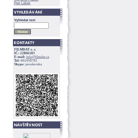
Petr Lášek
Vyhledat text
FILMDAT z. s.
IČ: 22866183
E-mail:
info@filmdat.cz
Tel:
602458782
Skype:
jaroslavsika