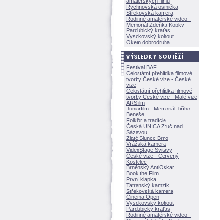
amatérských filmů
Rychnovská osmička
Střekovská kamera
Rodinné amatérské video -
Memoriál Zdeňka Kopky
Pardubický kraťas
Vysokovský kohout
Okem dobrodruha
Festival BAF
Celostátní přehlídka filmové
tvorby České vize - České
vize
Celostátní přehlídka filmové
tvorby České vize - Malé vize
ARSfilm
Juniorfilm - Memoriál Jiřího
Beneše
Folklór a tradície
Česká UNICA Zruč nad
Sázavou
Zlaté Slunce Brno
Vrážská kamera
VideoStage Svitavy
České vize - Červený
Kostelec
Brněnský AntiOskar
Book the Film
První klapka
Tatranský kamzík
Střekovská kamera
Cinema Open
Vysokovský kohout
Pardubický kraťas
Rodinné amatérské video -