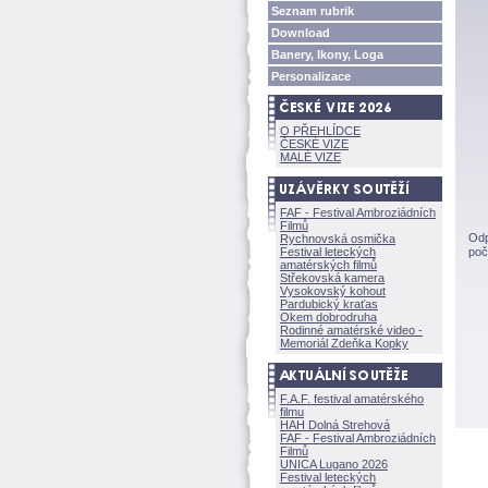
Seznam rubrik
Download
Banery, Ikony, Loga
Personalizace
O PŘEHLÍDCE
ČESKÉ VIZE
MALÉ VIZE
FAF - Festival Ambroziádních
Filmů
Odp
Rychnovská osmička
Festival leteckých
poč
amatérských filmů
Střekovská kamera
Vysokovský kohout
Pardubický kraťas
Okem dobrodruha
Rodinné amatérské video -
Memoriál Zdeňka Kopky
F.A.F. festival amatérského
filmu
HAH Dolná Strehov
FAF - Festival Ambroziádních
Filmů
UNICA Lugano 2026
Festival leteckých