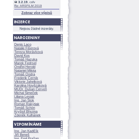
3.2.19
, csfv
Re: ARSFILM 2019
Zobraz více výpisů
Nejsou žádné inzeráty.
Denis Laco
Natalie Fišerov
Tereza Morávkov
David Kos
Tomáš Hazuka
Marek Fedrsel
Ondřej Herold
Nataniel Milota
Tomáš Ondra
Frederik Černík
Viktorie Jahelkov
Karolina Hovězákov
MUDr. Dušan Červeň
Michal Šimeček
Liliana Lesiak
Ing. Jan Štok
Roman Rakytiak
Tomáš Schön
Kryštof Březina
Zdeněk Kulhánek
Ing. Jan Kadlčík
Jiří Bene
Ing. Emil Pražan