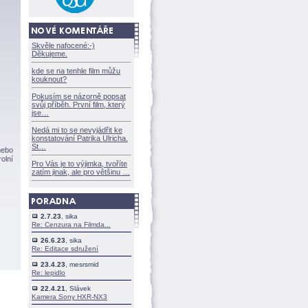
Skvěle nafocené:-)
Děkujeme.
kde se na tenhle film můžu
kouknout?
Pokusím se názorně popsat
svůj příběh. První film, který
jse
Nedá mi to se nevyjádřit ke
konstatování Patrika Ulricha.
St
nebo
olní
Pro Vás je to výjimka, tvoříte
zatím jinak, ale pro většinu
2.7.23
, sika
Re: Cenzura na Filmda...
26.6.23
, sika
Re: Editace sdružení
23.4.23
, mesrsmid
Re: lepidlo
22.4.21
, Slávek
Kamera Sony HXR-NX3