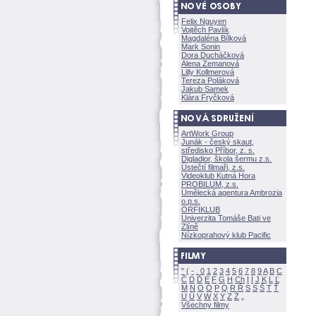
Felix Nguyen
Vojtěch Pavlík
Magdaléna Bílkov
Mark Sonin
Dora Ducháčkov
Alena Zemanov
Lilly Kollmerov
Tereza Polákov
Jakub Samek
Klára Fryčkov
ArtWork Group
Junák - český skaut,
středisko Příbor, z. s.
Digladior, škola šermu z.s.
Ústečtí filmaři, z.s.
Videoklub Kutná Hora
PROBILUM, z.s.
Umělecká agentura Ambrozia
o.p.s.
ORFIKLUB
Univerzita Tomáše Bati ve
Zlíně
Nízkoprahový klub Pacific
"
(
-
.
0
1
2
3
4
5
6
7
8
9
A
B
C
Č
D
Ď
E
F
G
H
Ch
I
Í
J
K
L
Ľ
M
N
O
Ó
P
Q
R
Ř
S
Ś
T
Ť
U
Ú
V
W
X
Y
Z
Všechny filmy