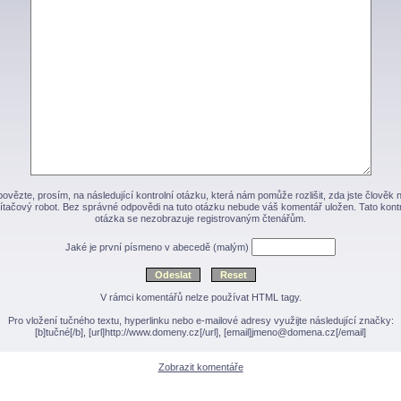
ovězte, prosím, na následující kontrolní otázku, která nám pomůže rozlišit, zda jste člověk 
ítačový robot. Bez správné odpovědi na tuto otázku nebude váš komentář uložen. Tato kontr
otázka se nezobrazuje registrovaným čtenářům.
Jaké je první písmeno v abecedě (malým)
V rámci komentářů nelze používat HTML tagy.
Pro vložení tučného textu, hyperlinku nebo e-mailové adresy využijte následující značky:
[b]tučné[/b], [url]http://www.domeny.cz[/url], [email]jmeno@domena.cz[/email]
Zobrazit komentáře