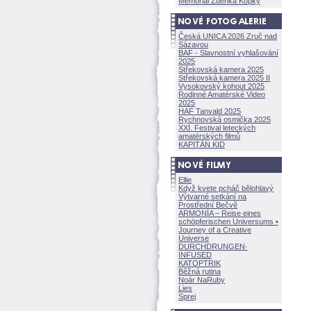
Memoriál Zdeňka Kopky
Česká UNICA 2026 Zruč nad
Sázavou
BAF - Slavnostní vyhlašování
2025
Střekovská kamera 2025
Střekovská kamera 2025 II
Vysokovský kohout 2025
Rodinné Amatérské Video
2025
HAF Tanvald 2025
Rychnovská osmička 2025
XXI. Festival leteckých
amatérských filmů
KAPITÁN KID
Ellie
Když kvete pcháč bělohlavý
Výtvarné setkání na
Prostřední Bečvě
ARMONÍA – Reise eines
schöpferisch
en Universums •
Journey of a Creative
Universe
DURCHDRUNGEN
·
INFUSED
KATOPTRIK
Běžná rutina
Noár NaRuby
Lies
Sprej