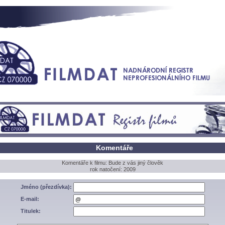
Komentáře
Komentáře k filmu: Bude z vás jiný člověk
rok natočení: 2009
Jméno (přezdívka):
E-mail:
Titulek: