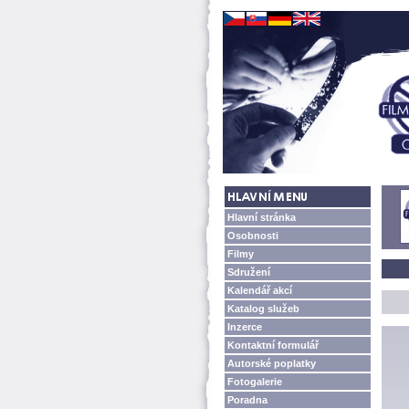
Hlavní stránka
Osobnosti
Filmy
Sdružení
Kalendář akcí
Katalog služeb
Inzerce
Kontaktní formulář
Autorské poplatky
Fotogalerie
Poradna