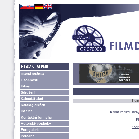
Hlavní stránka
Osobnosti
Filmy
Sdružení
Kalendář akcí
Kome
Katalog služeb
Inzerce
K tomuto filmu neb
Kontaktní formulář
P
Autorské poplatky
Zobra
Fotogalerie
Poradna