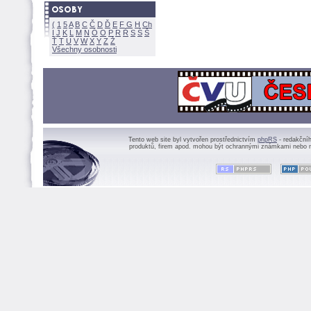
(
1
5
A
B
C
Č
D
Ď
E
F
G
H
Ch
I
J
K
L
M
N
Ó
O
P
R
Ř
S
Ś
Ť
T
U
V
W
X
Y
Z
Všechny osobnosti
Tento web site byl vytvořen prostřednictvím
phpRS
- redakční
produktů, firem apod. mohou být ochrannými známkami nebo r