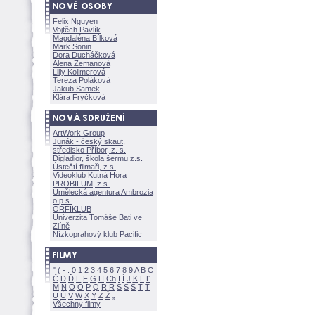
Felix Nguyen
Vojtěch Pavlík
Magdaléna Bílkov
Mark Sonin
Dora Ducháčkov
Alena Zemanov
Lilly Kollmerov
Tereza Polákov
Jakub Samek
Klára Fryčkov
ArtWork Group
Junák - český skaut,
středisko Příbor, z. s.
Digladior, škola šermu z.s.
Ústečtí filmaři, z.s.
Videoklub Kutná Hora
PROBILUM, z.s.
Umělecká agentura Ambrozia
o.p.s.
ORFIKLUB
Univerzita Tomáše Bati ve
Zlíně
Nízkoprahový klub Pacific
"
(
-
.
0
1
2
3
4
5
6
7
8
9
A
B
C
Č
D
Ď
E
F
G
H
Ch
I
Í
J
K
L
Ľ
M
N
O
Ó
P
Q
R
Ř
S
Ś
T
Ť
U
Ú
V
W
X
Y
Z
Všechny filmy