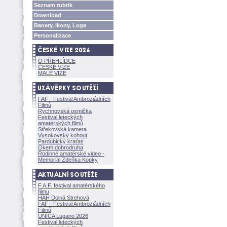
Seznam rubrik
Download
Banery, Ikony, Loga
Personalizace
O PŘEHLÍDCE
ČESKÉ VIZE
MALÉ VIZE
FAF - Festival Ambroziádních
Filmů
Rychnovská osmička
Festival leteckých
amatérských filmů
Střekovská kamera
Vysokovský kohout
Pardubický kraťas
Okem dobrodruha
Rodinné amatérské video -
Memoriál Zdeňka Kopky
F.A.F. festival amatérského
filmu
HAH Dolná Strehov
FAF - Festival Ambroziádních
Filmů
UNICA Lugano 2026
Festival leteckých