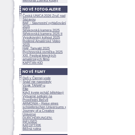
Memoriál Zdeňka Kopky
Česká UNICA 2026 Zruč nad
Sázavou
BAF - Slavnostní vyhlašování
2025
Střekovská kamera 2025
Střekovská kamera 2025 II
Vysokovský kohout 2025
Rodinné Amatérské Video
2025
HAF Tanvald 2025
Rychnovská osmička 2025
XXI. Festival leteckých
amatérských filmů
KAPITÁN KID
Deň v Čiernej vode
Snáď nie naposledy
Vznik TANAP-u
Ellie
Když kvete pcháč bělohlavý
Výtvarné setkání na
Prostřední Bečvě
ARMONÍA – Reise eines
schöpferisch
en Universums •
Journey of a Creative
Universe
DURCHDRUNGEN
·
INFUSED
KATOPTRIK
Běžná rutina