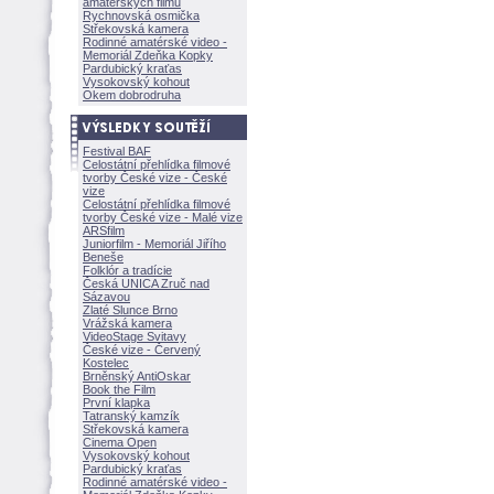
amatérských filmů
Rychnovská osmička
Střekovská kamera
Rodinné amatérské video -
Memoriál Zdeňka Kopky
Pardubický kraťas
Vysokovský kohout
Okem dobrodruha
Festival BAF
Celostátní přehlídka filmové
tvorby České vize - České
vize
Celostátní přehlídka filmové
tvorby České vize - Malé vize
ARSfilm
Juniorfilm - Memoriál Jiřího
Beneše
Folklór a tradície
Česká UNICA Zruč nad
Sázavou
Zlaté Slunce Brno
Vrážská kamera
VideoStage Svitavy
České vize - Červený
Kostelec
Brněnský AntiOskar
Book the Film
První klapka
Tatranský kamzík
Střekovská kamera
Cinema Open
Vysokovský kohout
Pardubický kraťas
Rodinné amatérské video -