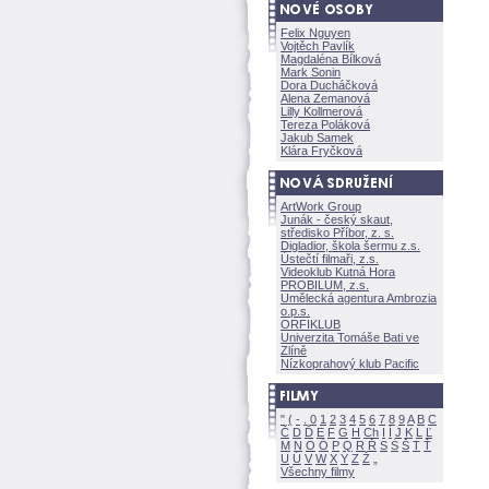
Felix Nguyen
Vojtěch Pavlík
Magdaléna Bílkov
Mark Sonin
Dora Ducháčkov
Alena Zemanov
Lilly Kollmerov
Tereza Polákov
Jakub Samek
Klára Fryčkov
ArtWork Group
Junák - český skaut,
středisko Příbor, z. s.
Digladior, škola šermu z.s.
Ústečtí filmaři, z.s.
Videoklub Kutná Hora
PROBILUM, z.s.
Umělecká agentura Ambrozia
o.p.s.
ORFIKLUB
Univerzita Tomáše Bati ve
Zlíně
Nízkoprahový klub Pacific
"
(
-
.
0
1
2
3
4
5
6
7
8
9
A
B
C
Č
D
Ď
E
F
G
H
Ch
I
Í
J
K
L
Ľ
M
N
O
Ó
P
Q
R
Ř
S
Ś
T
Ť
U
Ú
V
W
X
Y
Z
Všechny filmy