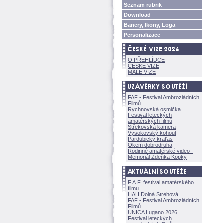
Seznam rubrik
Download
Banery, Ikony, Loga
Personalizace
O PŘEHLÍDCE
ČESKÉ VIZE
MALÉ VIZE
FAF - Festival Ambroziádních
Filmů
Rychnovská osmička
Festival leteckých
amatérských filmů
Střekovská kamera
Vysokovský kohout
Pardubický kraťas
Okem dobrodruha
Rodinné amatérské video -
Memoriál Zdeňka Kopky
F.A.F. festival amatérského
filmu
HAH Dolná Strehov
FAF - Festival Ambroziádních
Filmů
UNICA Lugano 2026
Festival leteckých