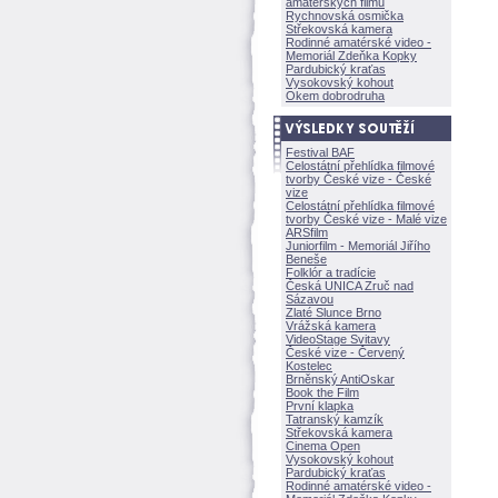
amatérských filmů
Rychnovská osmička
Střekovská kamera
Rodinné amatérské video -
Memoriál Zdeňka Kopky
Pardubický kraťas
Vysokovský kohout
Okem dobrodruha
Festival BAF
Celostátní přehlídka filmové
tvorby České vize - České
vize
Celostátní přehlídka filmové
tvorby České vize - Malé vize
ARSfilm
Juniorfilm - Memoriál Jiřího
Beneše
Folklór a tradície
Česká UNICA Zruč nad
Sázavou
Zlaté Slunce Brno
Vrážská kamera
VideoStage Svitavy
České vize - Červený
Kostelec
Brněnský AntiOskar
Book the Film
První klapka
Tatranský kamzík
Střekovská kamera
Cinema Open
Vysokovský kohout
Pardubický kraťas
Rodinné amatérské video -