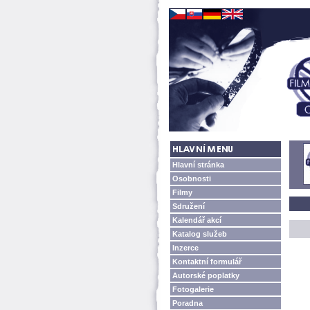
Hlavní stránka
Osobnosti
Filmy
Sdružení
Kalendář akcí
Katalog služeb
Inzerce
Kontaktní formulář
Autorské poplatky
Fotogalerie
Poradna