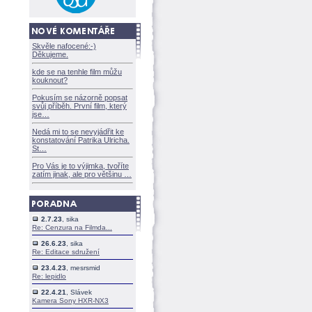
Skvěle nafocené:-)
Děkujeme.
kde se na tenhle film můžu
kouknout?
Pokusím se názorně popsat
svůj příběh. První film, který
jse
Nedá mi to se nevyjádřit ke
konstatování Patrika Ulricha.
St
Pro Vás je to výjimka, tvoříte
zatím jinak, ale pro většinu
2.7.23
, sika
Re: Cenzura na Filmda...
26.6.23
, sika
Re: Editace sdružení
23.4.23
, mesrsmid
Re: lepidlo
22.4.21
, Slávek
Kamera Sony HXR-NX3