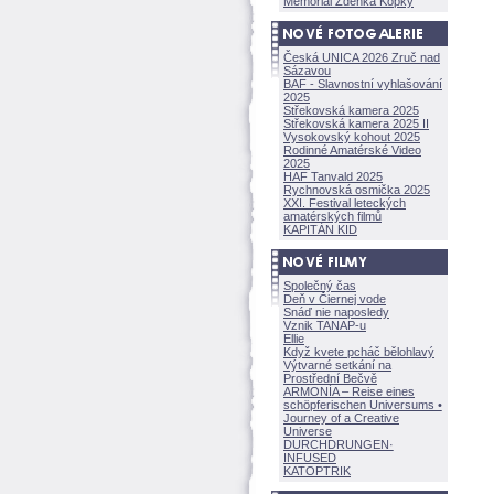
Memoriál Zdeňka Kopky
Česká UNICA 2026 Zruč nad
Sázavou
BAF - Slavnostní vyhlašování
2025
Střekovská kamera 2025
Střekovská kamera 2025 II
Vysokovský kohout 2025
Rodinné Amatérské Video
2025
HAF Tanvald 2025
Rychnovská osmička 2025
XXI. Festival leteckých
amatérských filmů
KAPITÁN KID
Společný čas
Deň v Čiernej vode
Snáď nie naposledy
Vznik TANAP-u
Ellie
Když kvete pcháč bělohlavý
Výtvarné setkání na
Prostřední Bečvě
ARMONÍA – Reise eines
schöpferisch
en Universums •
Journey of a Creative
Universe
DURCHDRUNGEN
·
INFUSED
KATOPTRIK