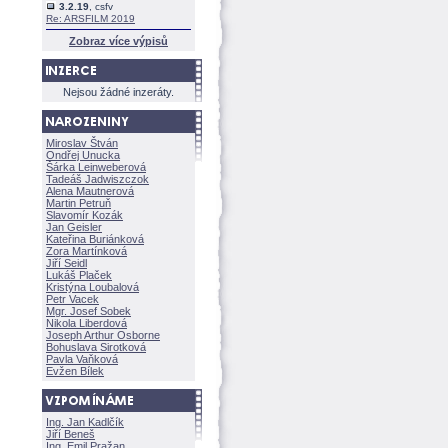
3.2.19
, csfv
Re: ARSFILM 2019
Zobraz více výpisů
Nejsou žádné inzeráty.
Miroslav Štván
Ondřej Unucka
rka Leinweberov
Tadeáš Jadwiszczok
Alena Mautnerov
Martin Petruň
Slavomír Kozák
Jan Geisler
Kateřina Buriánkov
Zora Martínkov
Jiří Seidl
Lukáš Plaček
Kristýna Loubalov
Petr Vacek
Mgr. Josef Sobek
Nikola Liberdov
Joseph Arthur Osborne
Bohuslava Sirotkov
Pavla Vaňkov
Evžen Bílek
Ing. Jan Kadlčík
Jiří Bene
Ing. Emil Pražan