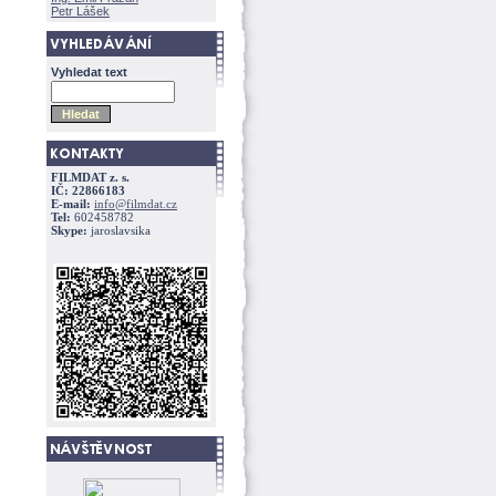
Petr Lášek
Vyhledat text
FILMDAT z. s.
IČ: 22866183
E-mail:
info@filmdat.cz
Tel:
602458782
Skype:
jaroslavsika