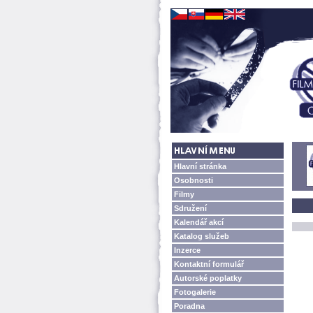
Hlavní stránka
Osobnosti
Filmy
Sdružení
Kalendář akcí
Katalog služeb
Inzerce
Kontaktní formulář
Autorské poplatky
Fotogalerie
Poradna