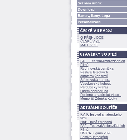
Seznam rubrik
Download
Banery, Ikony, Loga
Personalizace
O PŘEHLÍDCE
ČESKÉ VIZE
MALÉ VIZE
FAF - Festival Ambroziádních
Filmů
Rychnovská osmička
Festival leteckých
amatérských filmů
Střekovská kamera
Vysokovský kohout
Pardubický kraťas
Okem dobrodruha
Rodinné amatérské video -
Memoriál Zdeňka Kopky
F.A.F. festival amatérského
filmu
HAH Dolná Strehov
FAF - Festival Ambroziádních
Filmů
UNICA Lugano 2026
Festival leteckých