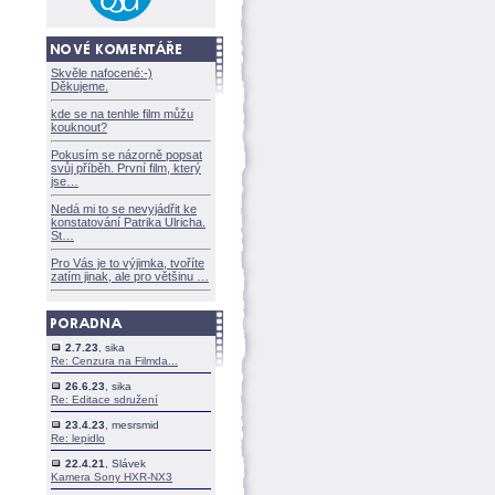
Skvěle nafocené:-)
Děkujeme.
kde se na tenhle film můžu
kouknout?
Pokusím se názorně popsat
svůj příběh. První film, který
jse
Nedá mi to se nevyjádřit ke
konstatování Patrika Ulricha.
St
Pro Vás je to výjimka, tvoříte
zatím jinak, ale pro většinu
2.7.23
, sika
Re: Cenzura na Filmda...
26.6.23
, sika
Re: Editace sdružení
23.4.23
, mesrsmid
Re: lepidlo
22.4.21
, Slávek
Kamera Sony HXR-NX3