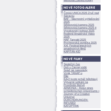
Memoriál Zdeňka Kopky
Česká UNICA 2026 Zruč nad
Sázavou
BAF - Slavnostní vyhlašování
2025
Střekovská kamera 2025
Střekovská kamera 2025 II
Vysokovský kohout 2025
Rodinné Amatérské Video
2025
HAF Tanvald 2025
Rychnovská osmička 2025
XXI. Festival leteckých
amatérských filmů
KAPITÁN KID
Společný čas
Deň v Čiernej vode
Snáď nie naposledy
Vznik TANAP-u
Ellie
Když kvete pcháč bělohlavý
Výtvarné setkání na
Prostřední Bečvě
ARMONÍA – Reise eines
schöpferisch
en Universums •
Journey of a Creative
Universe
DURCHDRUNGEN
·
INFUSED
KATOPTRIK