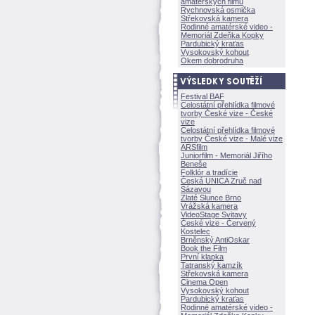
amatérských filmů
Rychnovská osmička
Střekovská kamera
Rodinné amatérské video -
Memoriál Zdeňka Kopky
Pardubický kraťas
Vysokovský kohout
Okem dobrodruha
Festival BAF
Celostátní přehlídka filmové
tvorby České vize - České
vize
Celostátní přehlídka filmové
tvorby České vize - Malé vize
ARSfilm
Juniorfilm - Memoriál Jiřího
Beneše
Folklór a tradície
Česká UNICA Zruč nad
Sázavou
Zlaté Slunce Brno
Vrážská kamera
VideoStage Svitavy
České vize - Červený
Kostelec
Brněnský AntiOskar
Book the Film
První klapka
Tatranský kamzík
Střekovská kamera
Cinema Open
Vysokovský kohout
Pardubický kraťas
Rodinné amatérské video -