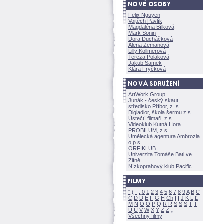
Felix Nguyen
Vojtěch Pavlík
Magdaléna Bílkov
Mark Sonin
Dora Ducháčkov
Alena Zemanov
Lilly Kollmerov
Tereza Polákov
Jakub Samek
Klára Fryčkov
ArtWork Group
Junák - český skaut,
středisko Příbor, z. s.
Digladior, škola šermu z.s.
Ústečtí filmaři, z.s.
Videoklub Kutná Hora
PROBILUM, z.s.
Umělecká agentura Ambrozia
o.p.s.
ORFIKLUB
Univerzita Tomáše Bati ve
Zlíně
Nízkoprahový klub Pacific
"
(
-
.
0
1
2
3
4
5
6
7
8
9
A
B
C
Č
D
Ď
E
F
G
H
Ch
I
Í
J
K
L
Ľ
M
N
O
Ó
P
Q
R
Ř
S
Ś
T
Ť
U
Ú
V
W
X
Y
Z
Všechny filmy