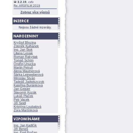
3.2.19
, csfv
Re: ARSFILM 2019
Zobraz více výpisů
Nejsou žádné inzeráty.
Kryštof Březina
Zdeněk Kulhánek
Ing. Jan Štok
Liliana Lesiak
Roman Rakytiak
Tomáš Schön
Ondřej Unucka
Martin Petruň
Alena Mautnerov
rka Leinweberov
Miroslav Štván
Tadeáš Jadwiszczok
Kateřina Buriánkov
Jan Geisler
Slavomír Kozák
Lukáš Plaček
Petr Vacek
Jiří Seidl
Kristýna Loubalov
Zora Martínkov
Ing. Jan Kadlčík
Jiří Bene
Ing. Emil Pražan