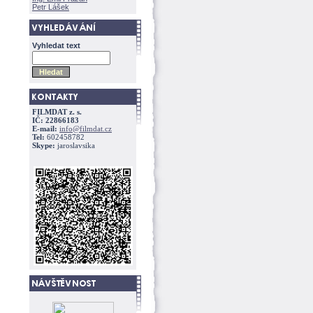
Petr Lášek
Vyhledat text
FILMDAT z. s.
IČ: 22866183
E-mail:
info@filmdat.cz
Tel:
602458782
Skype:
jaroslavsika