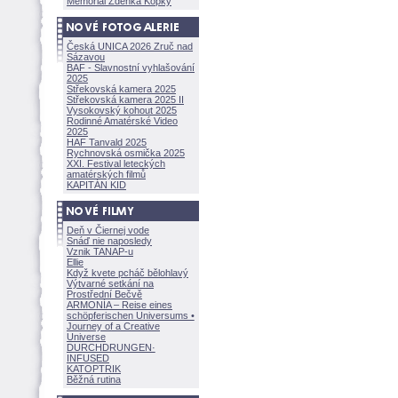
Memoriál Zdeňka Kopky
Česká UNICA 2026 Zruč nad
Sázavou
BAF - Slavnostní vyhlašování
2025
Střekovská kamera 2025
Střekovská kamera 2025 II
Vysokovský kohout 2025
Rodinné Amatérské Video
2025
HAF Tanvald 2025
Rychnovská osmička 2025
XXI. Festival leteckých
amatérských filmů
KAPITÁN KID
Deň v Čiernej vode
Snáď nie naposledy
Vznik TANAP-u
Ellie
Když kvete pcháč bělohlavý
Výtvarné setkání na
Prostřední Bečvě
ARMONÍA – Reise eines
schöpferisch
en Universums •
Journey of a Creative
Universe
DURCHDRUNGEN
·
INFUSED
KATOPTRIK
Běžná rutina