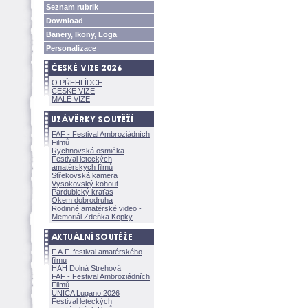
Seznam rubrik
Download
Banery, Ikony, Loga
Personalizace
O PŘEHLÍDCE
ČESKÉ VIZE
MALÉ VIZE
FAF - Festival Ambroziádních
Filmů
Rychnovská osmička
Festival leteckých
amatérských filmů
Střekovská kamera
Vysokovský kohout
Pardubický kraťas
Okem dobrodruha
Rodinné amatérské video -
Memoriál Zdeňka Kopky
F.A.F. festival amatérského
filmu
HAH Dolná Strehov
FAF - Festival Ambroziádních
Filmů
UNICA Lugano 2026
Festival leteckých