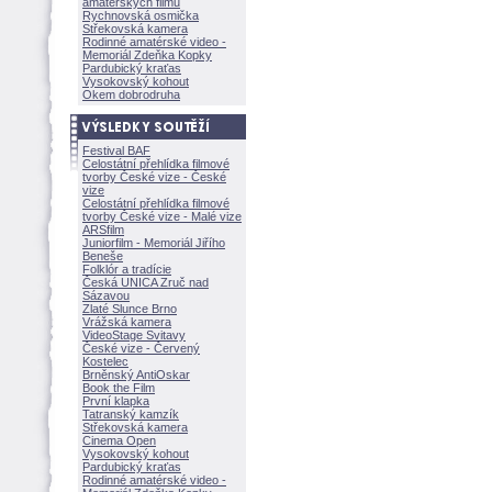
amatérských filmů
Rychnovská osmička
Střekovská kamera
Rodinné amatérské video -
Memoriál Zdeňka Kopky
Pardubický kraťas
Vysokovský kohout
Okem dobrodruha
Festival BAF
Celostátní přehlídka filmové
tvorby České vize - České
vize
Celostátní přehlídka filmové
tvorby České vize - Malé vize
ARSfilm
Juniorfilm - Memoriál Jiřího
Beneše
Folklór a tradície
Česká UNICA Zruč nad
Sázavou
Zlaté Slunce Brno
Vrážská kamera
VideoStage Svitavy
České vize - Červený
Kostelec
Brněnský AntiOskar
Book the Film
První klapka
Tatranský kamzík
Střekovská kamera
Cinema Open
Vysokovský kohout
Pardubický kraťas
Rodinné amatérské video -