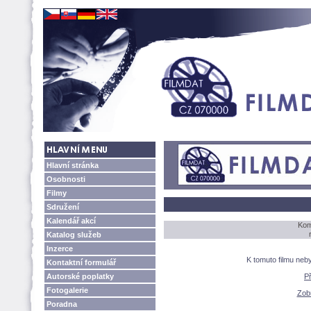
Hlavní stránka
Osobnosti
Filmy
Sdružení
Kalendář akcí
Kom
Katalog služeb
Inzerce
K tomuto filmu neb
Kontaktní formulář
Autorské poplatky
P
Fotogalerie
Zobr
Poradna