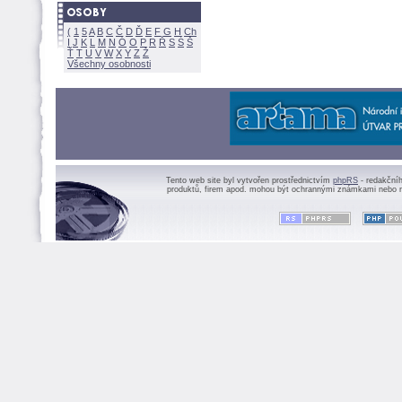
(
1
5
A
B
C
Č
D
Ď
E
F
G
H
Ch
I
J
K
L
M
N
Ó
O
P
R
Ř
S
Ś
Ť
T
U
V
W
X
Y
Z
Všechny osobnosti
Tento web site byl vytvořen prostřednictvím
phpRS
- redakční
produktů, firem apod. mohou být ochrannými známkami nebo r