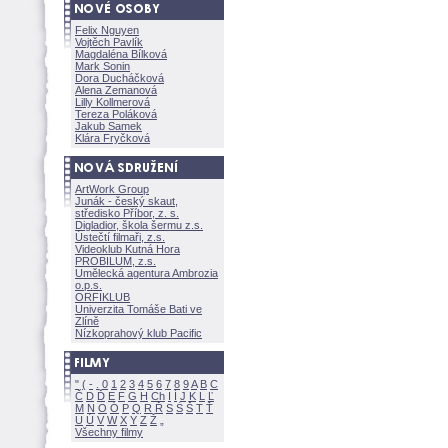
Felix Nguyen
Vojtěch Pavlík
Magdaléna Bílkov
Mark Sonin
Dora Ducháčkov
Alena Zemanov
Lilly Kollmerov
Tereza Polákov
Jakub Samek
Klára Fryčkov
ArtWork Group
Junák - český skaut,
středisko Příbor, z. s.
Digladior, škola šermu z.s.
Ústečtí filmaři, z.s.
Videoklub Kutná Hora
PROBILUM, z.s.
Umělecká agentura Ambrozia
o.p.s.
ORFIKLUB
Univerzita Tomáše Bati ve
Zlíně
Nízkoprahový klub Pacific
"
(
-
.
0
1
2
3
4
5
6
7
8
9
A
B
C
Č
D
Ď
E
F
G
H
Ch
I
Í
J
K
L
Ľ
M
N
O
Ó
P
Q
R
Ř
S
Ś
T
Ť
U
Ú
V
W
X
Y
Z
Všechny filmy