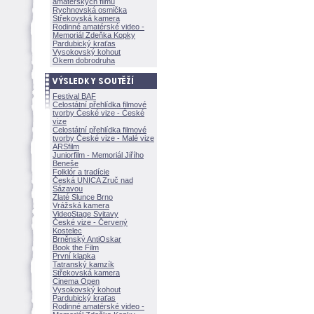
amatérských filmů
Rychnovská osmička
Střekovská kamera
Rodinné amatérské video -
Memoriál Zdeňka Kopky
Pardubický kraťas
Vysokovský kohout
Okem dobrodruha
Festival BAF
Celostátní přehlídka filmové
tvorby České vize - České
vize
Celostátní přehlídka filmové
tvorby České vize - Malé vize
ARSfilm
Juniorfilm - Memoriál Jiřího
Beneše
Folklór a tradície
Česká UNICA Zruč nad
Sázavou
Zlaté Slunce Brno
Vrážská kamera
VideoStage Svitavy
České vize - Červený
Kostelec
Brněnský AntiOskar
Book the Film
První klapka
Tatranský kamzík
Střekovská kamera
Cinema Open
Vysokovský kohout
Pardubický kraťas
Rodinné amatérské video -