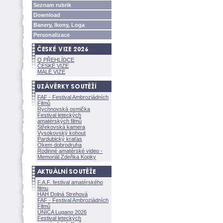
Seznam rubrik
Download
Banery, Ikony, Loga
Personalizace
O PŘEHLÍDCE
ČESKÉ VIZE
MALÉ VIZE
FAF - Festival Ambroziádních
Filmů
Rychnovská osmička
Festival leteckých
amatérských filmů
Střekovská kamera
Vysokovský kohout
Pardubický kraťas
Okem dobrodruha
Rodinné amatérské video -
Memoriál Zdeňka Kopky
F.A.F. festival amatérského
filmu
HAH Dolná Strehov
FAF - Festival Ambroziádních
Filmů
UNICA Lugano 2026
Festival leteckých