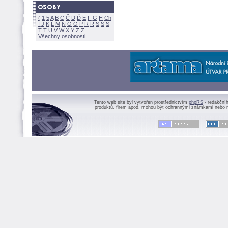
(
1
5
A
B
C
Č
D
Ď
E
F
G
H
Ch
I
J
K
L
M
N
Ó
O
P
R
Ř
S
Ś
Ť
T
U
V
W
X
Y
Z
Všechny osobnosti
Tento web site byl vytvořen prostřednictvím
phpRS
- redakční
produktů, firem apod. mohou být ochrannými známkami nebo r