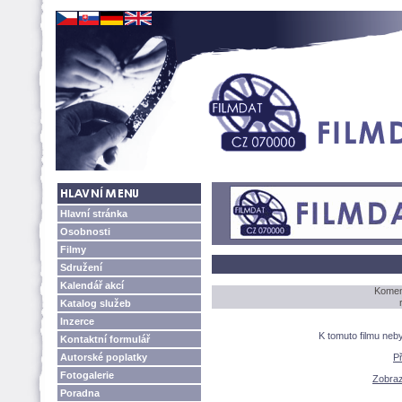
Hlavní stránka
Osobnosti
Filmy
Sdružení
Kalendář akcí
Koment
Katalog služeb
Inzerce
K tomuto filmu neb
Kontaktní formulář
Autorské poplatky
P
Fotogalerie
Zobrazi
Poradna