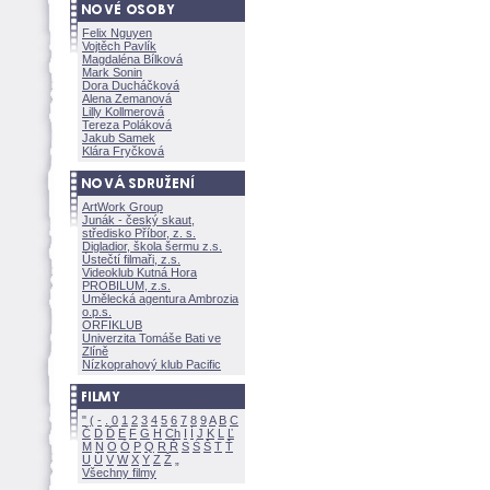
Felix Nguyen
Vojtěch Pavlík
Magdaléna Bílkov
Mark Sonin
Dora Ducháčkov
Alena Zemanov
Lilly Kollmerov
Tereza Polákov
Jakub Samek
Klára Fryčkov
ArtWork Group
Junák - český skaut,
středisko Příbor, z. s.
Digladior, škola šermu z.s.
Ústečtí filmaři, z.s.
Videoklub Kutná Hora
PROBILUM, z.s.
Umělecká agentura Ambrozia
o.p.s.
ORFIKLUB
Univerzita Tomáše Bati ve
Zlíně
Nízkoprahový klub Pacific
"
(
-
.
0
1
2
3
4
5
6
7
8
9
A
B
C
Č
D
Ď
E
F
G
H
Ch
I
Í
J
K
L
Ľ
M
N
O
Ó
P
Q
R
Ř
S
Ś
T
Ť
U
Ú
V
W
X
Y
Z
Všechny filmy