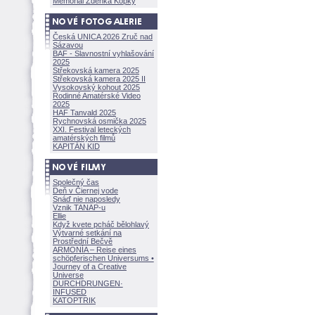
Memoriál Zdeňka Kopky
Česká UNICA 2026 Zruč nad
Sázavou
BAF - Slavnostní vyhlašování
2025
Střekovská kamera 2025
Střekovská kamera 2025 II
Vysokovský kohout 2025
Rodinné Amatérské Video
2025
HAF Tanvald 2025
Rychnovská osmička 2025
XXI. Festival leteckých
amatérských filmů
KAPITÁN KID
Společný čas
Deň v Čiernej vode
Snáď nie naposledy
Vznik TANAP-u
Ellie
Když kvete pcháč bělohlavý
Výtvarné setkání na
Prostřední Bečvě
ARMONÍA – Reise eines
schöpferisch
en Universums •
Journey of a Creative
Universe
DURCHDRUNGEN
·
INFUSED
KATOPTRIK